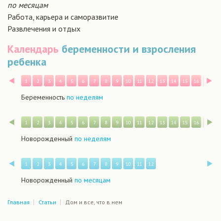
по месяцам
Работа, карьера и саморазвитие
Развлечения и отдых
Календарь
беременности и взросления
ребенка
Назад
В
1
2
3
4
5
6
7
8
9
10
11
12
13
14
15
16
17
1
Беременность
по неделям
Назад
В
1
2
3
4
5
6
7
8
9
10
11
12
13
14
15
16
17
1
Новорожденный
по неделям
Назад
В
1
2
3
4
5
6
7
8
9
10
11
12
Новорожденный
по месяцам
Главная
Статьи
Дом и все, что в нем