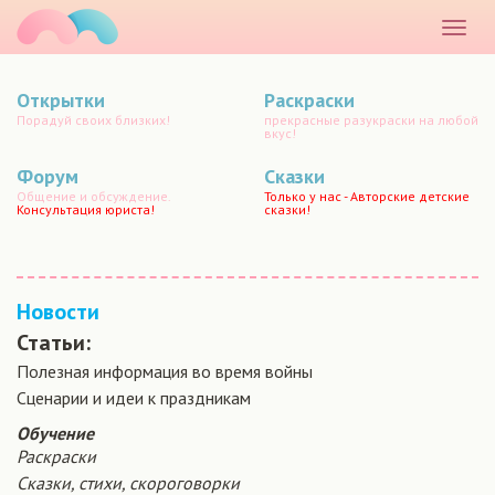
маматато
Раскр
меню
Открытки
Раскраски
Порадуй своих близких!
прекрасные разукраски на любой
вкус!
Форум
Сказки
Общение и обсуждение.
Только у нас - Авторские детские
Консультация юриста!
сказки!
Новости
Статьи:
Полезная информация во время войны
Сценарии и идеи к праздникам
Обучение
Раскраски
Сказки, стихи, скороговорки