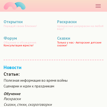
маматато
Раскр
меню
Открытки
Раскраски
Порадуй своих близких!
прекрасные разукраски на любой
вкус!
Форум
Сказки
Общение и обсуждение.
Только у нас - Авторские детские
Консультация юриста!
сказки!
Новости
Статьи:
Полезная информация во время войны
Сценарии и идеи к праздникам
Обучение
Раскраски
Сказки, стихи, скороговорки