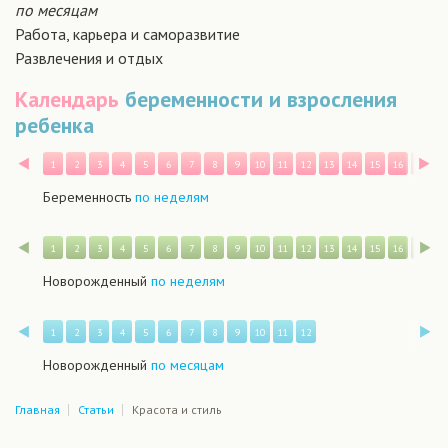
по месяцам
Работа, карьера и саморазвитие
Развлечения и отдых
Календарь
беременности и взросления
ребенка
Назад
В
1
2
3
4
5
6
7
8
9
10
11
12
13
14
15
16
17
1
Беременность
по неделям
Назад
В
1
2
3
4
5
6
7
8
9
10
11
12
13
14
15
16
17
1
Новорожденный
по неделям
Назад
В
1
2
3
4
5
6
7
8
9
10
11
12
Новорожденный
по месяцам
Главная
Статьи
Красота и стиль