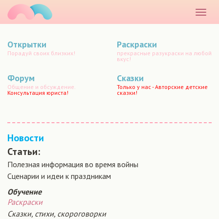
маматато
Раскр
меню
Открытки
Раскраски
Порадуй своих близких!
прекрасные разукраски на любой
вкус!
Форум
Сказки
Общение и обсуждение.
Только у нас - Авторские детские
Консультация юриста!
сказки!
Новости
Статьи:
Полезная информация во время войны
Сценарии и идеи к праздникам
Обучение
Раскраски
Сказки, стихи, скороговорки