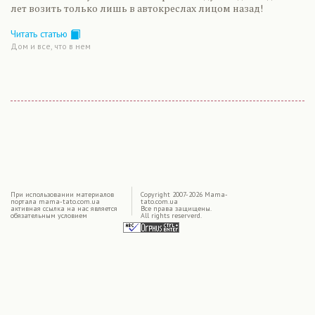
лет возить только лишь в автокреслах лицом назад!
Читать статью
Дом и все, что в нем
|
При использовании материалов
Copyright 2007-2026 Mama-
портала mama-tato.com.ua
tato.com.ua
активная ссылка на нас является
Все права защищены.
обязательным условием
All rights reserverd.