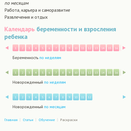
по месяцам
Работа, карьера и саморазвитие
Развлечения и отдых
Календарь
беременности и взросления
ребенка
Назад
В
1
2
3
4
5
6
7
8
9
10
11
12
13
14
15
16
17
1
Беременность
по неделям
Назад
В
1
2
3
4
5
6
7
8
9
10
11
12
13
14
15
16
17
1
Новорожденный
по неделям
Назад
В
1
2
3
4
5
6
7
8
9
10
11
12
Новорожденный
по месяцам
Главная
Статьи
Обучение
Раскраски