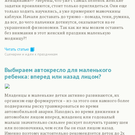
женщинами»? Уверены, что уже с самых пеленок женские
задатки проявляются, стоит только приглядеться. Они еще
только ходить научились, а уже примеряют мамочкины
каблуки. Начали доставать до трюмо – помада, тени, румяна,
да все, до чего пальчики дотянутся, оказывается на ее
украшенной физиономии. Так как же мы можем оставить
без внимания в этот женский праздник маленькую
модницу?!
Читать статью
Сценарии и идеи к праздникам
Выбираем автокресло для маленького
ребенка: вперед или назад лицом?
Младенцы и маленькие детки активно развиваются, их
организм еще формируется – из-за этого они намного более
подвержены риску травмироваться во время
автомобильной аварии. Находясь во время движения в
автомобиле лицом вперед, младенец или годовалый
малыш значительно сильнее рискует получить травму шеи
или позвоночника, чем если бы он ехал лицом назад.
Именно поэтому настоятельно рекомендуется деток до 2х