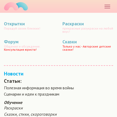
маматато
Раскр
меню
Открытки
Раскраски
Порадуй своих близких!
прекрасные разукраски на любой
вкус!
Форум
Сказки
Общение и обсуждение.
Только у нас - Авторские детские
Консультация юриста!
сказки!
Новости
Статьи:
Полезная информация во время войны
Сценарии и идеи к праздникам
Обучение
Раскраски
Сказки, стихи, скороговорки