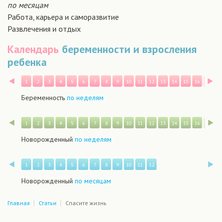
по месяцам
Работа, карьера и саморазвитие
Развлечения и отдых
Календарь
беременности и взросления
ребенка
Назад
В
1
2
3
4
5
6
7
8
9
10
11
12
13
14
15
16
17
1
Беременность
по неделям
Назад
В
1
2
3
4
5
6
7
8
9
10
11
12
13
14
15
16
17
1
Новорожденный
по неделям
Назад
В
1
2
3
4
5
6
7
8
9
10
11
12
Новорожденный
по месяцам
Главная
Статьи
Спасите жизнь