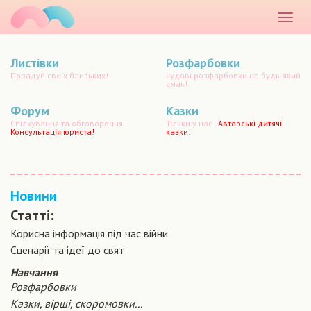
маматато
Розкр
меню
Листівки
Розфарбовки
Порадуй своїх близьких!
чудові розфарбовки на будь-який
смак!
Форум
Казки
Спілкування та обговорення.
Тільки у нас -
Авторські дитячі
Консультація юриста!
казки!
Новини
Статті:
Корисна інформація під час війни
Сценарiї та iдеї до свят
Навчання
Розфарбовки
Казки, вірші, скоромовки...