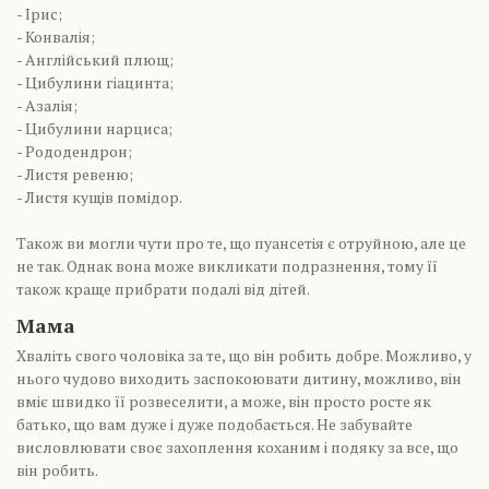
- Ірис;
- Конвалія;
- Англійський плющ;
- Цибулини гіацинта;
- Азалія;
- Цибулини нарциса;
- Рододендрон;
- Листя ревеню;
- Листя кущів помідор.
Також ви могли чути про те, що пуансетія є отруйною, але це
не так. Однак вона може викликати подразнення, тому її
також краще прибрати подалі від дітей.
Мама
Хваліть свого чоловіка за те, що він робить добре. Можливо, у
нього чудово виходить заспокоювати дитину, можливо, він
вміє швидко її розвеселити, а може, він просто росте як
батько, що вам дуже і дуже подобається. Не забувайте
висловлювати своє захоплення коханим і подяку за все, що
він робить.