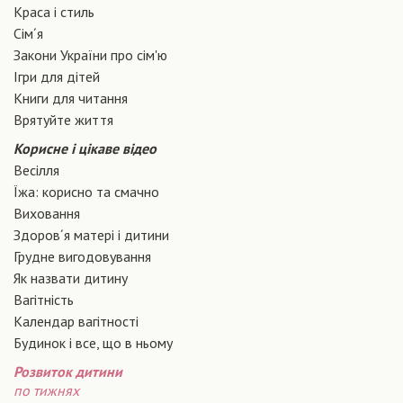
Краса і стиль
Сiм´я
Закони України про сiм'ю
Ігри для дітей
Книги для читання
Врятуйте життя
Корисне і цікаве відео
Весілля
Їжа: корисно та смачно
Виховання
Здоров´я матері і дитини
Грудне вигодовування
Як назвати дитину
Вагiтнiсть
Календар вагітності
Будинок і все, що в ньому
Розвиток дитини
по тижнях