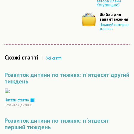
автора Олени
Кукуєвицької
Файли для
завантаження
Цікавий матеріал
для вас
Схожі статті
|
Усі статті
Розвиток дитини по тижнях: п´ятдесят другий
тиждень
Читати статтю
Розвиток дитини
Розвиток дитини по тижнях: п´ятдесят
перший тиждень