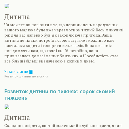
Дитина
Чи можете ви повірити в те, що перший день народження
вашого малюка буде вже через чотири тижні? Весь минулий
рік для вас напевно був, як захоплююча пригода. Ваша
дитина не тільки потроїла свою вагу, але і можливо вже
навчилася ходити і говорити кілька слів. Вона вже вміє
повідомляти вам, що хоче і що їй потрібно, вона
прив'язалася до вас і ваших близьких, а її особистість стає
все більш і більш визначеною з кожним днем.
Читати статтю
Розвиток дитини по тижнях
Розвиток дитини по тижнях: сорок сьомий
тиждень
Дитина
Складно повірити, що той маленький клубочок щастя, який