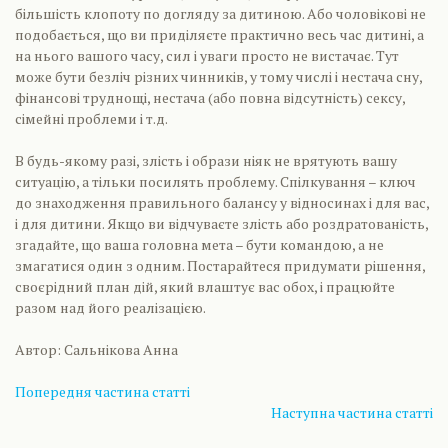
більшість клопоту по догляду за дитиною. Або чоловікові не
подобається, що ви приділяєте практично весь час дитині, а
на нього вашого часу, сил і уваги просто не вистачає. Тут
може бути безліч різних чинників, у тому числі і нестача сну,
фінансові труднощі, нестача (або повна відсутність) сексу,
сімейні проблеми і т.д.
В будь-якому разі, злість і образи ніяк не врятують вашу
ситуацію, а тільки посилять проблему. Спілкування – ключ
до знаходження правильного балансу у відносинах і для вас,
і для дитини. Якщо ви відчуваєте злість або роздратованість,
згадайте, що ваша головна мета – бути командою, а не
змагатися один з одним. Постарайтеся придумати рішення,
своєрідний план дій, який влаштує вас обох, і працюйте
разом над його реалізацією.
Автор: Сальнікова Анна
Попередня частина статті
Наступна частина статті