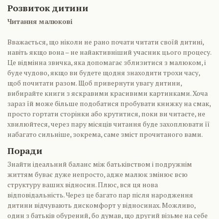
Розвиток дитини
Читання малюкові
Вважається, що ніколи не рано почати читати своїй дитині,
навіть якщо вона – не найактивніший учасник цього процесу.
Це відмінна звичка, яка допомагає зблизитися з малюком, і
буде чудово, якщо ви будете щодня знаходити трохи часу,
щоб почитати разом. Щоб привернути увагу дитини,
вибирайте книги з яскравими красивими картинками. Хоча
зараз їй може більше подобатися пробувати книжку на смак,
просто гортати сторінки або крутитися, поки ви читаєте, не
хвилюйтеся, через пару місяців читання буде захоплювати її
набагато сильніше, зокрема, саме зміст прочитаного вами.
Поради
Знайти ідеальний баланс між батьківством і подружнім
життям буває дуже непросто, адже малюк змінює всю
структуру ваших відносин. Плюс, вся ця нова
відповідальність. Через це багато пар після народження
дитини відчувають дискомфорт у відносинах. Можливо,
один з батьків обурений, бо думав, що другий візьме на себе