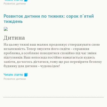
Розвиток дитини
Розвиток дитини по тижнях: сорок п´ятий
тиждень
Дитина
На цьому тижні ваш малюк продовжує стверджувати свою
незалежність. Тепер змусити його сидіти – справжня
проблема, а особливо поводитися спокійно під час зміни
підгузників. Ваш непосида постійно намагається кудись
залізти, до чогось дістатися, тому ще раз перевірити безпеку
будинку для дитини – чудова ідея!
Читати статтю
Розвиток дитини