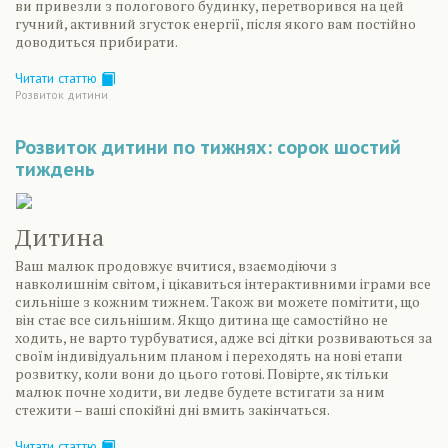
ви привезли з пологового будинку, перетворився на цей
гучний, активний згусток енергії, після якого вам постійно
доводиться прибирати.
Читати статтю
Розвиток дитини
Розвиток дитини по тижнях: сорок шостий
тиждень
Дитина
Ваш малюк продовжує вчитися, взаємодіючи з
навколишнім світом, і цікавиться інтерактивними іграми все
сильніше з кожним тижнем. Також ви можете помітити, що
він стає все сильнішим. Якщо дитина ще самостійно не
ходить, не варто турбуватися, адже всі дітки розвиваються за
своїм індивідуальним планом і переходять на нові етапи
розвитку, коли вони до цього готові. Повірте, як тільки
малюк почне ходити, ви ледве будете встигати за ним
стежити – ваші спокійні дні вмить закінчаться.
Читати статтю