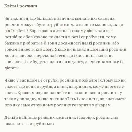
Квіти і рослини
Чи знали ви, що більшість звичних кімнатних і садових
рослин можуть бути отруйними для вашого малюка, якщо
він їх з'їсть? Зараз ваша дитина в такому віці, коли все
потрібно обов'язково покласти в рот і спробувати, тому
бажано прибрати з її зони досяжності деякі рослини, або
зовсім винести їх з дому. Якщо ви підняли домашні рослини
досить високо, переконайтеся, що їхнє листя і квіти не
звисають, і не будуть падати на підлогу, де дитина зможе їх
дістати.
Якщо у вас вдома є отруйні рослини, позначте їх, тому що ви
знаєте, що вони отруйні, а няня, наприклад, може цього і не
знати. Краще, якщо ви наклеїте на вазони назви рослин – у
такому випадку, якщо дитина з'їсть їхнє листя, ви знатимете,
про яку саме отруйному рослину говорити з лікарем.
Деякі з найпоширеніших кімнатних і садових рослин, які
вважаються отруйними: