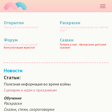
маматато
Раскр
меню
Открытки
Раскраски
Порадуй своих близких!
прекрасные разукраски на любой
вкус!
Форум
Сказки
Общение и обсуждение.
Только у нас - Авторские детские
Консультация юриста!
сказки!
Новости
Статьи:
Полезная информация во время войны
Сценарии и идеи к праздникам
Обучение
Раскраски
Сказки, стихи, скороговорки