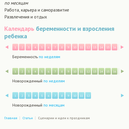
по месяцам
Работа, карьера и саморазвитие
Развлечения и отдых
Календарь
беременности и взросления
ребенка
Назад
В
1
2
3
4
5
6
7
8
9
10
11
12
13
14
15
16
17
1
Беременность
по неделям
Назад
В
1
2
3
4
5
6
7
8
9
10
11
12
13
14
15
16
17
1
Новорожденный
по неделям
Назад
В
1
2
3
4
5
6
7
8
9
10
11
12
Новорожденный
по месяцам
Главная
Статьи
Сценарии и идеи к праздникам