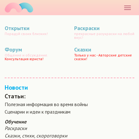
маматато
Раскр
меню
Открытки
Раскраски
Порадуй своих близких!
прекрасные разукраски на любой
вкус!
Форум
Сказки
Общение и обсуждение.
Только у нас - Авторские детские
Консультация юриста!
сказки!
Новости
Статьи:
Полезная информация во время войны
Сценарии и идеи к праздникам
Обучение
Раскраски
Сказки, стихи, скороговорки