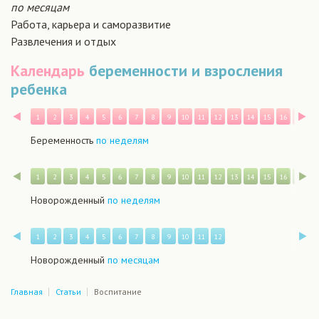
по месяцам
Работа, карьера и саморазвитие
Развлечения и отдых
Календарь
беременности и взросления
ребенка
Назад
В
1
2
3
4
5
6
7
8
9
10
11
12
13
14
15
16
17
1
Беременность
по неделям
Назад
В
1
2
3
4
5
6
7
8
9
10
11
12
13
14
15
16
17
1
Новорожденный
по неделям
Назад
В
1
2
3
4
5
6
7
8
9
10
11
12
Новорожденный
по месяцам
Главная
Статьи
Воспитание