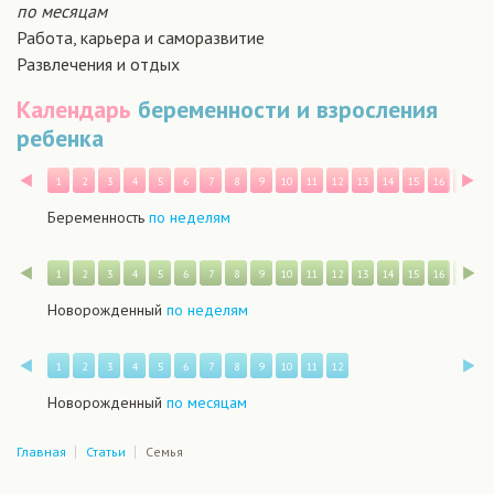
по месяцам
Работа, карьера и саморазвитие
Развлечения и отдых
Календарь
беременности и взросления
ребенка
Назад
В
1
2
3
4
5
6
7
8
9
10
11
12
13
14
15
16
17
1
Беременность
по неделям
Назад
В
1
2
3
4
5
6
7
8
9
10
11
12
13
14
15
16
17
1
Новорожденный
по неделям
Назад
В
1
2
3
4
5
6
7
8
9
10
11
12
Новорожденный
по месяцам
Главная
Статьи
Семья