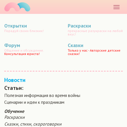
маматато
Раскр
меню
Открытки
Раскраски
Порадуй своих близких!
прекрасные разукраски на любой
вкус!
Форум
Сказки
Общение и обсуждение.
Только у нас - Авторские детские
Консультация юриста!
сказки!
Новости
Статьи:
Полезная информация во время войны
Сценарии и идеи к праздникам
Обучение
Раскраски
Сказки, стихи, скороговорки