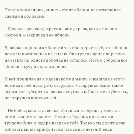
Пошла она дальше, видит – стоит яблоня, вся усыпанная
спелыми яблоками.
– Девочка, девочка, стряхни нас с дерева, мы уже давно
созрели! – закричали ей яблоки.
Девочка подошла к яблоне и так стала трясти её, что яблоки
дождём посыпались на землю. Она трясла до тех пор, пока
на ветках ни одного яблочка не осталось. Потом собрала все
яблоки в кучу и пошла дальше.
И вот пришла она к маленькому домику, и вышла из этого
домика к ней навстречу старушка. У старушки были такие
огромные зубы, что девочка испугалась. Она хотела убежать,
но старушка крикнула ей:
– Не бойся, милая девочка! Останься-ка лучше у меня да
помоги мне в хозяйстве. Если ты будешь прилежна и
трудолюбива, я щедро награжу тебя. Только ты должна так
взбивать мою перину, чтобы из неё пух летел. Я ведь