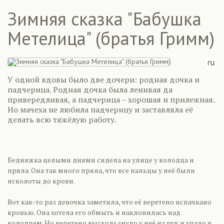
Зимняя сказка "Бабушка
Метелица" (братья Гримм)
У одной вдовы было две дочери: родная дочка и
падчерица. Родная дочка была ленивая да
привередливая, а падчерица – хорошая и прилежная.
Но мачеха не любила падчерицу и заставляла её
делать всю тяжёлую работу.
Бедняжка целыми днями сидела на улице у колодца и
пряла. Она так много пряла, что все пальцы у неё были
исколоты до крови.
Вот как-то раз девочка заметила, что её веретено испачкано
кровью. Она хотела его обмыть и наклонилась над
колодцем. Но веретено выскользнуло у неё из рук и упало в