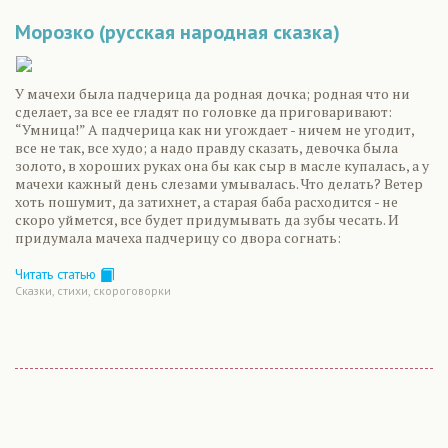
Морозко (русская народная сказка)
У мачехи была падчерица да родная дочка; родная что ни
сделает, за все ее гладят по головке да приговаривают:
“Умница!” А падчерица как ни угождает - ничем не угодит,
все не так, все худо; а надо правду сказать, девочка была
золото, в хороших руках она бы как сыр в масле купалась, а у
мачехи кажный день слезами умывалась. Что делать? Ветер
хоть пошумит, да затихнет, а старая баба расходится - не
скоро уймется, все будет придумывать да зубы чесать. И
придумала мачеха падчерицу со двора согнать:
Читать статью
Сказки, стихи, скороговорки