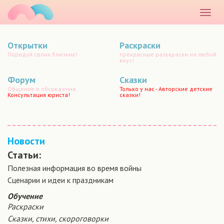
маматато
Раскр
меню
Открытки
Раскраски
Порадуй своих близких!
прекрасные разукраски на любой
вкус!
Форум
Сказки
Общение и обсуждение.
Только у нас - Авторские детские
Консультация юриста!
сказки!
Новости
Статьи:
Полезная информация во время войны
Сценарии и идеи к праздникам
Обучение
Раскраски
Сказки, стихи, скороговорки