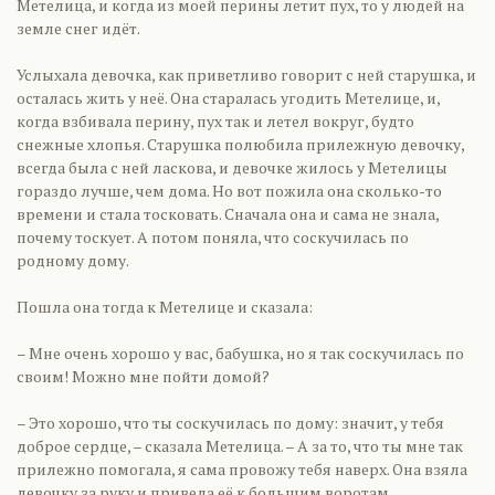
Метелица, и когда из моей перины летит пух, то у людей на
земле снег идёт.
Услыхала девочка, как приветливо говорит с ней старушка, и
осталась жить у неё. Она старалась угодить Метелице, и,
когда взбивала перину, пух так и летел вокруг, будто
снежные хлопья. Старушка полюбила прилежную девочку,
всегда была с ней ласкова, и девочке жилось у Метелицы
гораздо лучше, чем дома. Но вот пожила она сколько-то
времени и стала тосковать. Сначала она и сама не знала,
почему тоскует. А потом поняла, что соскучилась по
родному дому.
Пошла она тогда к Метелице и сказала:
– Мне очень хорошо у вас, бабушка, но я так соскучилась по
своим! Можно мне пойти домой?
– Это хорошо, что ты соскучилась по дому: значит, у тебя
доброе сердце, – сказала Метелица. – А за то, что ты мне так
прилежно помогала, я сама провожу тебя наверх. Она взяла
девочку за руку и привела её к большим воротам.