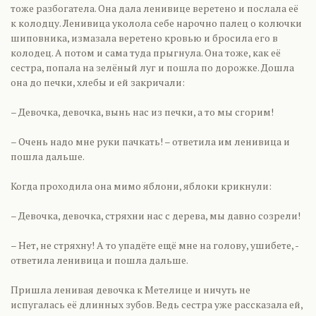
тоже разбогатела. Она дала ленивице веретено и послала её
к колодцу. Ленивица уколола себе нарочно палец о колючки
шиповника, измазала веретено кровью и бросила его в
колодец. А потом и сама туда прыгнула. Она тоже, как её
сестра, попала на зелёный луг и пошла по дорожке. Дошла
она до печки, хлебы и ей закричали:
– Девочка, девочка, вынь нас из печки, а то мы сгорим!
– Очень надо мне руки пачкать! – ответила им ленивица и
пошла дальше.
Когда проходила она мимо яблони, яблоки крикнули:
– Девочка, девочка, стряхни нас с дерева, мы давно созрели!
– Нет, не стряхну! А то упадёте ещё мне на голову, ушибете, -
ответила ленивица и пошла дальше.
Пришла ленивая девочка к Метелице и ничуть не
испугалась её длинных зубов. Ведь сестра уже рассказала ей,