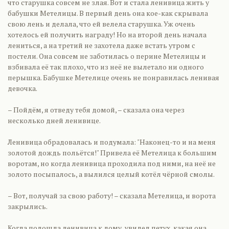
что старушка совсем не злая. Вот и стала ленивица жить у
бабушки Метелицы. В первый день она кое-как скрывала
свою лень и делала, что ей велела старушка. Уж очень
хотелось ей получить награду! Но на второй день начала
лениться, а на третий не захотела даже встать утром с
постели. Она совсем не заботилась о перине Метелицы и
взбивала её так плохо, что из неё не вылетало ни одного
перышка. Бабушке Метелице очень не понравилась ленивая
девочка.
– Пойдём, я отведу тебя домой, – сказала она через
несколько дней ленивице.
Ленивица обрадовалась и подумала: "Наконец-то и на меня
золотой дождь польётся!" Привела её Метелица к большим
воротам, но когда ленивица проходила под ними, на неё не
золото посыпалось, а вылился целый котёл чёрной смолы.
– Вот, получай за свою работу! – сказала Метелица, и ворота
закрылись.
Когда подошла ленивица к дому, увидел петух, какая она