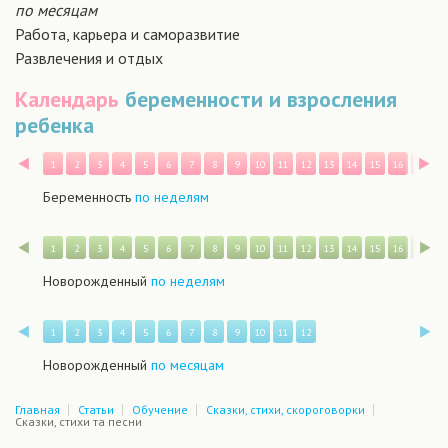
по месяцам
Работа, карьера и саморазвитие
Развлечения и отдых
Календарь
беременности и взросления
ребенка
Назад
В
1
2
3
4
5
6
7
8
9
10
11
12
13
14
15
16
17
1
Беременность
по неделям
Назад
В
1
2
3
4
5
6
7
8
9
10
11
12
13
14
15
16
17
1
Новорожденный
по неделям
Назад
В
1
2
3
4
5
6
7
8
9
10
11
12
Новорожденный
по месяцам
Главная
Статьи
Обучение
Сказки, стихи, скороговорки
Сказки, стихи та песни