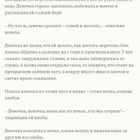
воду. Девочка горько заплакала, побежала к мачехе и
рассказала ей о своей беде.
– Ну что ж, сумела уронить – сумей и достать, – ответила
мачеха.
Девочка не знала, что ей делать, как достать веретено. Она
пошла обратно к колодцу да с горя и прыгнула в него. У неё
сильно закружилась голова, и она даже зажмурилась от
страха. А когда снова открыла глаза, то увидела, что стоит на
прекрасном зелёном лугу, а вокруг много-много цветов и
светит яркое солнышко.
Пошла девочка по этому лугу и видит – стоит печка, полная
хлебов.
– Девочка, девочка, вынь нас из печки, а то мы сгорим! –
закричали ей хлебы.
Девочка подошла к печке, взяла лопату и вынула один за
другим все хлебы.