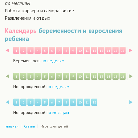
по месяцам
Работа, карьера и саморазвитие
Развлечения и отдых
Календарь
беременности и взросления
ребенка
Назад
В
1
2
3
4
5
6
7
8
9
10
11
12
13
14
15
16
17
1
Беременность
по неделям
Назад
В
1
2
3
4
5
6
7
8
9
10
11
12
13
14
15
16
17
1
Новорожденный
по неделям
Назад
В
1
2
3
4
5
6
7
8
9
10
11
12
Новорожденный
по месяцам
Главная
Статьи
Игры для детей