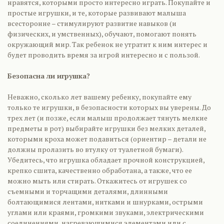
нравятся, которыми просто интересно играть. Покупайте и
простые игрушки, и те, которые развивают малыша
всесторонне – стимулируют развитие навыков (и
физических, и умственных), обучают, помогают понять
окружающий мир. Так ребенок не утратит к ним интерес и
будет проводить время за игрой интересно и с пользой.
Безопасна ли игрушка?
Неважно, сколько лет вашему ребенку, покупайте ему
только те игрушки, в безопасности которых вы уверены. До
трех лет (и позже, если малыш продолжает тянуть мелкие
предметы в рот) выбирайте игрушки без мелких деталей,
которыми кроха может подавиться (ориентир – детали не
должны пролазить во втулку от туалетной бумаги).
Убедитесь, что игрушка обладает прочной конструкцией,
крепко сшита, качественно обработана, а также, что ее
можно мыть или стирать. Откажитесь от игрушек со
съемными и торчащими деталями, длинными
болтающимися лентами, нитками и шнурками, острыми
углами или краями, громкими звуками, электрическими
соединениями, нагревающимися элементами или с