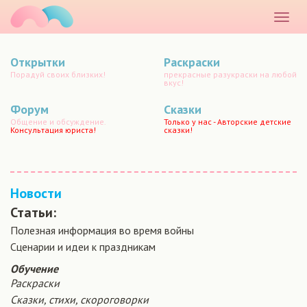
маматато
Раскр
меню
Открытки
Раскраски
Порадуй своих близких!
прекрасные разукраски на любой
вкус!
Форум
Сказки
Общение и обсуждение.
Только у нас - Авторские детские
Консультация юриста!
сказки!
Новости
Статьи:
Полезная информация во время войны
Сценарии и идеи к праздникам
Обучение
Раскраски
Сказки, стихи, скороговорки