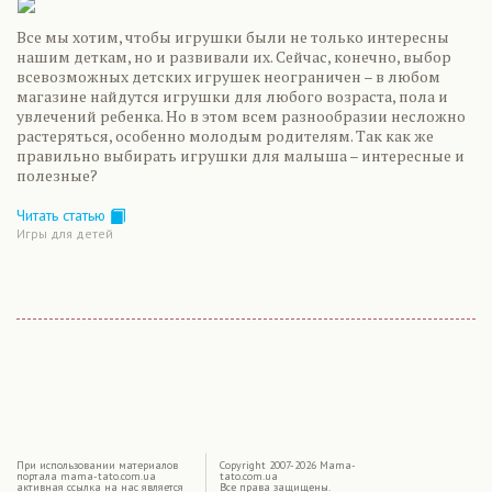
Все мы хотим, чтобы игрушки были не только интересны
нашим деткам, но и развивали их. Сейчас, конечно, выбор
всевозможных детских игрушек неограничен – в любом
магазине найдутся игрушки для любого возраста, пола и
увлечений ребенка. Но в этом всем разнообразии несложно
растеряться, особенно молодым родителям. Так как же
правильно выбирать игрушки для малыша – интересные и
полезные?
Читать статью
Игры для детей
|
При использовании материалов
Copyright 2007-2026 Mama-
портала mama-tato.com.ua
tato.com.ua
активная ссылка на нас является
Все права защищены.