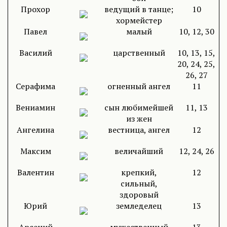
Прохор
ведущий в танце;
10
хормейстер
Павел
малый
10, 12, 30
Василий
царственный
10, 13, 15,
20, 24, 25,
26, 27
Серафима
огненный ангел
11
Вениамин
сын любимейшей
11, 13
из жен
Ангелина
вестница, ангел
12
Максим
величайший
12, 24, 26
Валентин
крепкий,
12
сильный,
здоровый
Юрий
земледелец
13