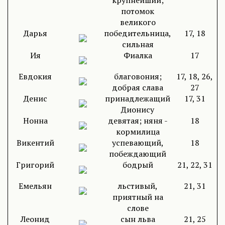
крупнейший;
потомок
великого
Дарья
победительница,
17, 18
сильная
Ия
Фиалка
17
Евдокия
благовония;
17, 18, 26,
добрая слава
27
Денис
принадлежащий
17, 31
Дионису
Нонна
девятая; няня -
18
кормилица
Викентий
успевающий,
18
побеждающий
Григорий
бодрый
21, 22, 31
Емельян
льстивый,
21, 31
приятный на
слове
Леонид
сын льва
21, 25