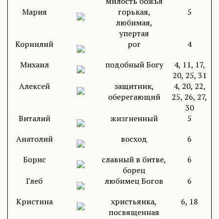
милость божья
Мария
горькая,
5
любимая,
упертая
Корнилий
рог
4
Михаил
подобный Богу
4, 11, 17,
20, 25, 31
Алексей
защитник,
4, 20, 22,
оберегающий
25, 26, 27,
30
Виталий
жизгненный
5
Анатолий
восход
6
Борис
славный в битве,
6
борец
Глеб
любимец Богов
6
Кристина
христьянка,
6, 18
посвященная