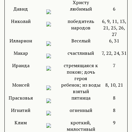
Христу
Давид
любимый
6
Николай
победитель
6, 9, 11, 13,
народов
21, 25, 26,
27
Илларион
Веселый
6, 31
Макар
счастливый
7, 22, 24, 31
Ираида
стремящаяся к
7
покою; дочь
героя
Моисей
ребенок; из воды
8, 10, 21
взятый
Прасковья
пятница
8
Игнатий
огненный
8
Клим
кроткий,
9
милостивый