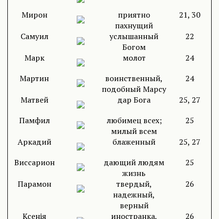
Мирон
приятно
21, 30
пахнущий
Самуил
услышанный
22
Богом
Марк
молот
24
Мартин
воинственный,
24
подобный Марсу
Матвей
дар Бога
25, 27
Памфил
любимец всех;
25
милый всем
Аркадий
блаженный
25, 27
Виссарион
дающий людям
25
жизнь
Парамон
твердый,
26
надежный,
верный
Ксенія
иностранка,
26