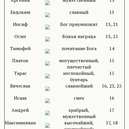
Арсений
мужественный
13
Евдоким
славный
13
Иосиф
Бог приумножит
13, 21
Осип
Божья награда
13, 21
Тимофей
почитание Бога
14
Платон
могущественный,
15
плечистый
Тарас
неспокойный,
15
бунтарь
Вячеслав
славнейший
16, 23, 25
Исаак
смех
16
Андрей
храбрый,
17
мужественный
Максимилиан
высочайший,
17, 18