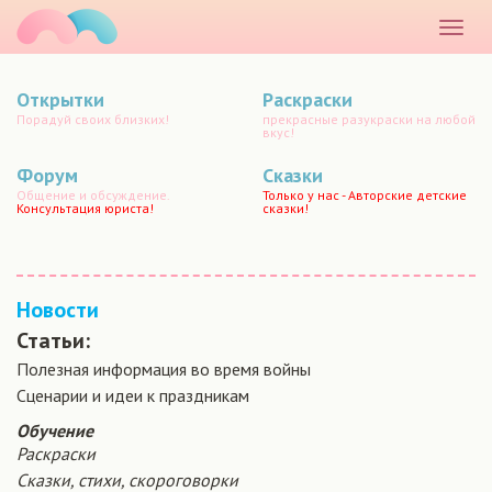
маматато
Раскр
меню
Открытки
Раскраски
Порадуй своих близких!
прекрасные разукраски на любой
вкус!
Форум
Сказки
Общение и обсуждение.
Только у нас - Авторские детские
Консультация юриста!
сказки!
Новости
Статьи:
Полезная информация во время войны
Сценарии и идеи к праздникам
Обучение
Раскраски
Сказки, стихи, скороговорки