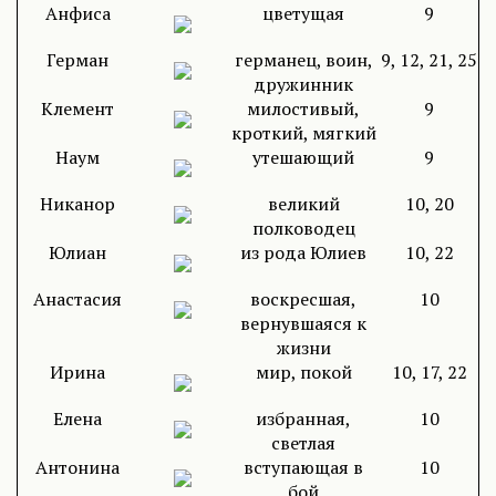
Анфиса
цветущая
9
Герман
германец, воин,
9, 12, 21, 25
дружинник
Клемент
милостивый,
9
кроткий, мягкий
Наум
утешающий
9
Никанор
великий
10, 20
полководец
Юлиан
из рода Юлиев
10, 22
Анастасия
воскресшая,
10
вернувшаяся к
жизни
Ирина
мир, покой
10, 17, 22
Елена
избранная,
10
светлая
Антонина
вступающая в
10
бой