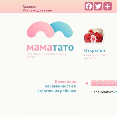
Facebook
Twitter
Sh
Главная
Рекламодателям
мама
тато
Открытки
Все, что вы должны знать о
Порадуй своих
детях
близких!
Календарь
Назад
1
2
3
4
беременности и
взросления ребенка
Беременность