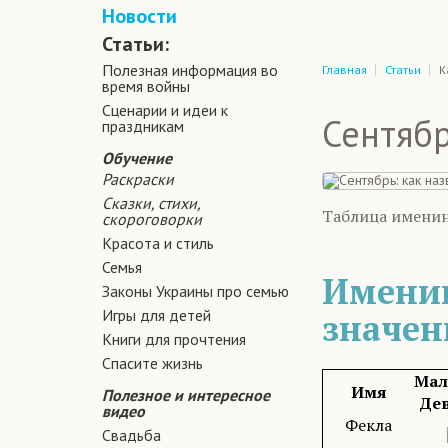
Новости
Статьи:
Полезная информация во
Главная
Статьи
К
время войны
Сценарии и идеи к
Сентябр
праздникам
Обучение
Раскраски
Сказки, стихи,
Таблица именин 
скороговорки
Красота и стиль
Семья
Именин
Законы Украины про семью
Игры для детей
значен
Книги для прочтения
Спасите жизнь
Мал
Имя
Полезное и интересное
Де
видео
Фекла
Свадьба