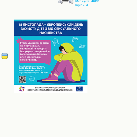
консультации
юриста