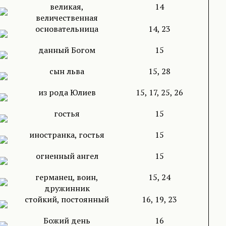
великая,
14
величественная
основательница
14, 23
данный Богом
15
сын льва
15, 28
из рода Юлиев
15, 17, 25, 26
гостья
15
иностранка, гостья
15
огненный ангел
15
германец, воин,
15, 24
дружинник
стойкий, постоянный
16, 19, 23
Божий день
16