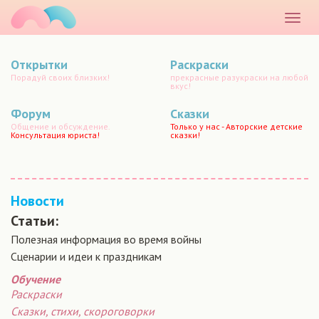
маматато
Раскр
меню
Открытки
Раскраски
Порадуй своих близких!
прекрасные разукраски на любой
вкус!
Форум
Сказки
Общение и обсуждение.
Только у нас - Авторские детские
Консультация юриста!
сказки!
Новости
Статьи:
Полезная информация во время войны
Сценарии и идеи к праздникам
Обучение
Раскраски
Сказки, стихи, скороговорки