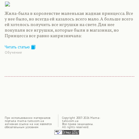
Жила-была в королевстве маленькая жадная принцесса. Все
у нее было, но всегда ей казалось всего мало. А больше всего
ей хотелось получить все игрушки на свете. Для нее
покупали все игрушки, которые были в магазинах, но
Принцесса все равно капризничала:
Читать статью
Обучение
|
При использовании материалов
Copyright 2007-2026 Mama-
портала mama-tato.com.ua
tato.com.ua
активная ссылка на нас является
Все права защищены.
обязательным условием
All rights reserverd.