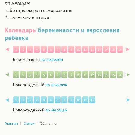
по месяцам
Работа, карьера и саморазвитие
Развлечения и отдых
Календарь
беременности и взросления
ребенка
Назад
В
1
2
3
4
5
6
7
8
9
10
11
12
13
14
15
16
17
1
Беременность
по неделям
Назад
В
1
2
3
4
5
6
7
8
9
10
11
12
13
14
15
16
17
1
Новорожденный
по неделям
Назад
В
1
2
3
4
5
6
7
8
9
10
11
12
Новорожденный
по месяцам
Главная
Статьи
Обучение