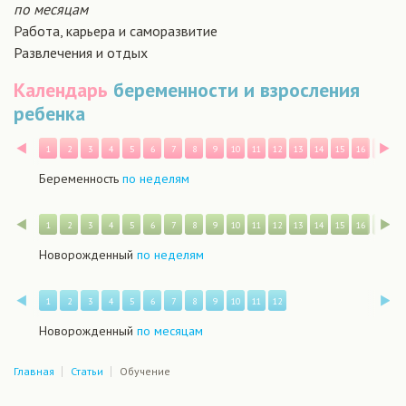
по месяцам
Работа, карьера и саморазвитие
Развлечения и отдых
Календарь
беременности и взросления
ребенка
Назад
В
1
2
3
4
5
6
7
8
9
10
11
12
13
14
15
16
17
1
Беременность
по неделям
Назад
В
1
2
3
4
5
6
7
8
9
10
11
12
13
14
15
16
17
1
Новорожденный
по неделям
Назад
В
1
2
3
4
5
6
7
8
9
10
11
12
Новорожденный
по месяцам
Главная
Статьи
Обучение