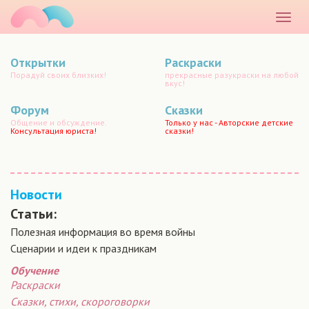
маматато
Раскр
меню
Открытки
Раскраски
Порадуй своих близких!
прекрасные разукраски на любой
вкус!
Форум
Сказки
Общение и обсуждение.
Только у нас - Авторские детские
Консультация юриста!
сказки!
Новости
Статьи:
Полезная информация во время войны
Сценарии и идеи к праздникам
Обучение
Раскраски
Сказки, стихи, скороговорки