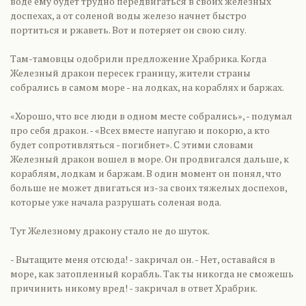
воде ему будет трудно передвигаться в своих железных
доспехах, а от соленой воды железо начнет быстро
портиться и ржаветь. Вот и потеряет он свою силу.
Там-тамовцы одобрили предложение Храбрика. Когда
Железный дракон пересек границу, жители страны
собрались в самом море - на лодках, на кораблях и баржах.
«Хорошо, что все люди в одном месте собрались», - подумал
про себя дракон. - «Всех вместе напугаю и покорю, а кто
будет сопротивляться - погибнет». С этими словами
Железный дракон вошел в море. Он продвигался дальше, к
кораблям, лодкам и баржам. В один момент он понял, что
больше не может двигаться из-за своих тяжелых доспехов,
которые уже начала разрушать соленая вода.
Тут Железному дракону стало не до шуток.
- Вытащите меня отсюда! - закричал он. - Нет, оставайся в
море, как затопленный корабль. Так ты никогда не сможешь
причинить никому вред! - закричал в ответ Храбрик.