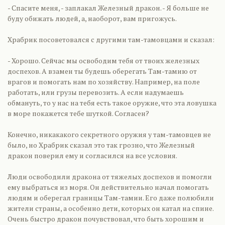
- Спасите меня, - заплакал Железный дракон. - Я больше не
буду обижать людей, а, наоборот, вам пригожусь.
Храбрик посоветовался с другими там-тамовцами и сказал:
- Хорошо. Сейчас мы освободим тебя от твоих железных
доспехов. А взамен ты будешь оберегать Там-тамию от
врагов и помогать нам по хозяйству. Например, на поле
работать, или грузы перевозить. А если надумаешь
обмануть, то у нас на тебя есть такое оружие, что эта ловушка
в море покажется тебе шуткой. Согласен?
Конечно, никакакого секретного оружия у там-тамовцев не
было, но Храбрик сказал это так грозно, что Железный
дракон поверил ему и согласился на все условия.
Люди освободили дракона от тяжелых доспехов и помогли
ему выбраться из моря. Он действительно начал помогать
людям и оберегал границы Там-тамии. Его даже полюбили
жители страны, а особенно дети, которых он катал на спине.
Очень быстро дракон почувствовал, что быть хорошим и