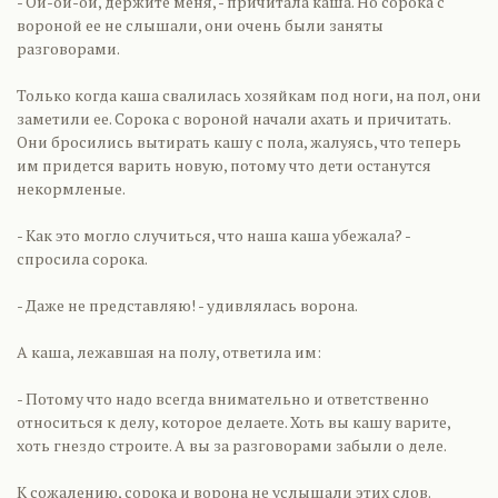
- Ой-ой-ой, держите меня, - причитала каша. Но сорока с
вороной ее не слышали, они очень были заняты
разговорами.
Только когда каша свалилась хозяйкам под ноги, на пол, они
заметили ее. Сорока с вороной начали ахать и причитать.
Они бросились вытирать кашу с пола, жалуясь, что теперь
им придется варить новую, потому что дети останутся
некормленые.
- Как это могло случиться, что наша каша убежала? -
спросила сорока.
- Даже не представляю! - удивлялась ворона.
А каша, лежавшая на полу, ответила им:
- Потому что надо всегда внимательно и ответственно
относиться к делу, которое делаете. Хоть вы кашу варите,
хоть гнездо строите. А вы за разговорами забыли о деле.
К сожалению, сорока и ворона не услышали этих слов.