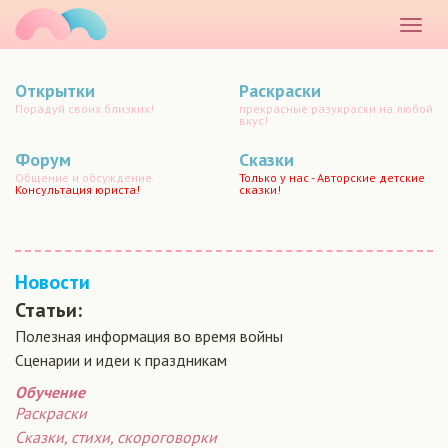
маматато
Раскр
меню
Открытки
Раскраски
Порадуй своих близких!
прекрасные разукраски на любой
вкус!
Форум
Сказки
Общение и обсуждение.
Только у нас - Авторские детские
Консультация юриста!
сказки!
Новости
Статьи:
Полезная информация во время войны
Сценарии и идеи к праздникам
Обучение
Раскраски
Сказки, стихи, скороговорки