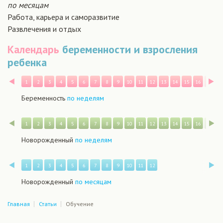
по месяцам
Работа, карьера и саморазвитие
Развлечения и отдых
Календарь
беременности и взросления
ребенка
Назад
В
1
2
3
4
5
6
7
8
9
10
11
12
13
14
15
16
17
1
Беременность
по неделям
Назад
В
1
2
3
4
5
6
7
8
9
10
11
12
13
14
15
16
17
1
Новорожденный
по неделям
Назад
В
1
2
3
4
5
6
7
8
9
10
11
12
Новорожденный
по месяцам
Главная
Статьи
Обучение