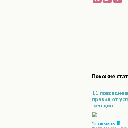
Похожие стат
11 повседне
правил от ус
женщин
Читать статью
Работа, карьера и сам