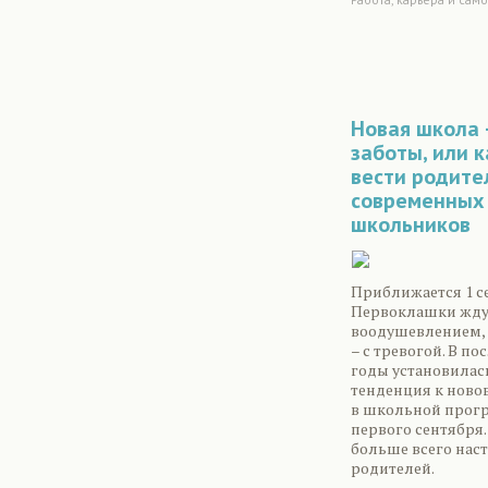
Новая школа 
заботы, или к
вести родите
современных
школьников
Приближается 1 с
Первоклашки ждут
воодушевлением, 
– с тревогой. В по
годы установилас
тенденция к нов
в школьной прог
первого сентября.
больше всего нас
родителей.