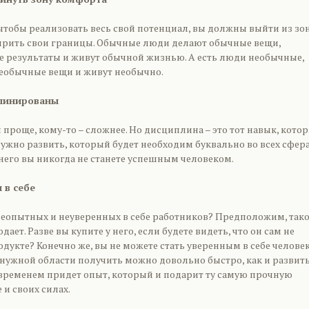
чтобы реализовать весь свой потенциал, вы должны выйти из зо
рить свои границы. Обычные люди делают обычные вещи,
 результаты и живут обычной жизнью. А есть люди необычные,
еобычные вещи и живут необычно.
плинированы
я проще, кому-то – сложнее. Но дисциплина – это тот навык, кото
ужно развить, который будет необходим буквально во всех сфер
него вы никогда не станете успешным человеком.
 в себе
неопытных и неуверенных в себе работников? Предположим, так
дает. Разве вы купите у него, если будете видеть, что он сам не
одукте? Конечно же, вы не можете стать уверенным в себе челове
 нужной области получить можно довольно быстро, как и развит
 временем придет опыт, который и подарит ту самую прочную
 и своих силах.