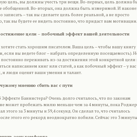
вую цель, вы должны учесть три вещи. Во-первых, цель должна б
е обобщенной. Во-вторых, она должна быть измеримой. И наконе
о записать – так вы сделаете цель более реальной, а не просто
о, так вы будете ее видеть постоянно, что придаст вам мотивации
 достижение цели – побочный эффект вашей деятельности
хотите стать хорошим писателем. Ваша цель – чтобы вашу книгу
, если вы ведете блог – набрать определенную посещаемость). Н
ы постоянно переживать из-за достижения этой конкретной цели
ться написанием книг или статей, а как побочный эффект – у вас
, и люди оценят ваши умения и талант.
 чужому мнению сбить вас с пути
 Эффекте Баннистера? Очень долго считалось, что по законам
не может пробежать милю меньше чем за 4 минуты, пока Роджер
л этого за 3 минуты и 59,4 секунд. Он сделал то, что считалось
сле этого его рекорд неоднократно побили. Сейчас это 3 минут
кинуть зону комфорта