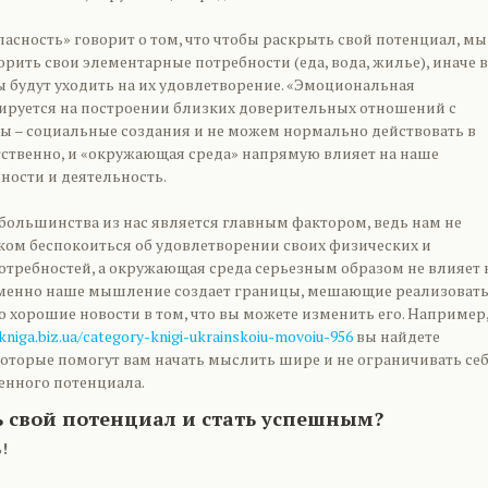
асность» говорит о том, что чтобы раскрыть свой потенциал, мы
ить свои элементарные потребности (еда, вода, жилье), иначе в
ы будут уходить на их удовлетворение. «Эмоциональная
зируется на построении близких доверительных отношений с
мы – социальные создания и не можем нормально действовать в
тственно, и «окружающая среда» напрямую влияет на наше
ности и деятельность.
ольшинства из нас является главным фактором, ведь нам не
ом беспокоиться об удовлетворении своих физических и
требностей, а окружающая среда серьезным образом не влияет 
Именно наше мышление создает границы, мешающие реализоват
о хорошие новости в том, что вы можете изменить его. Например,
kniga.biz.ua/category-knigi-ukrainskoiu-movoiu-956
вы найдете
которые помогут вам начать мыслить шире и не ограничивать себ
енного потенциала.
ь свой потенциал и стать успешным?
!