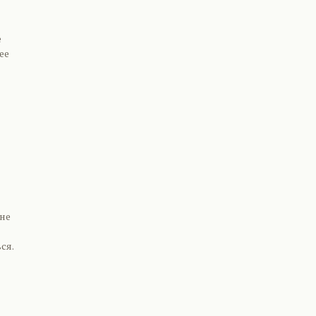
е
ее
 не
ся.