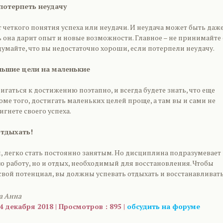
 потерпеть неудачу
т четкого понятия успеха или неудачи. И неудача может быть даж
ь она дарит опыт и новые возможности. Главное – не принимайте 
е думайте, что вы недостаточно хороши, если потерпели неудачу.
льшие цели на маленькие
игаться к достижению поэтапно, и всегда будете знать, что еще
оме того, достигать маленьких целей проще, а там вы и сами не
игнете своего успеха.
отдыхать!
, легко стать постоянно занятым. Но дисциплина подразумевает
 работу, но и отдых, необходимый для восстановления. Чтобы
свой потенциал, вы должны успевать отдыхать и восстанавливать
а Анна
4 декабря 2018 | Просмотров : 895 |
обсудить на форуме
are