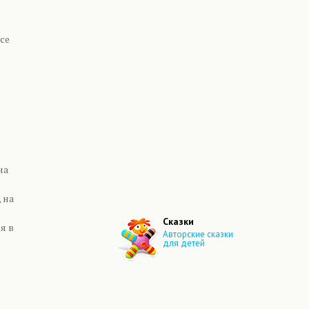
се
на
ь
 на
Сказки
я в
Авторские сказки
для детей