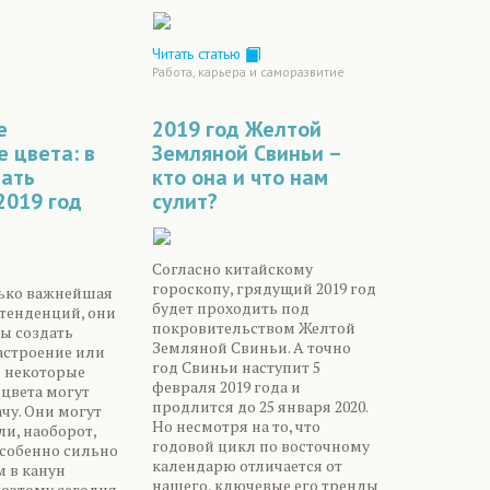
Читать статью
Работа, карьера и саморазвитие
е
2019 год Желтой
 цвета: в
Земляной Свиньи –
чать
кто она и что нам
2019 год
сулит?
Согласно китайскому
гороскопу, грядущий 2019 год
лько важнейшая
будет проходить под
тенденций, они
покровительством Желтой
ы создать
Земляной Свиньи. А точно
астроение или
год Свиньи наступит 5
е некоторые
февраля 2019 года и
о цвета могут
продлится до 25 января 2020.
чу. Они могут
Но несмотря на то, что
ли, наоборот,
годовой цикл по восточному
Особенно сильно
календарю отличается от
м в канун
нашего, ключевые его тренды
Поэтому сегодня