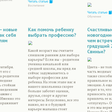
Читать статью
Воспитание
Читать статью
Обучение
– новые
Как помочь ребенку
Счастливы
ак себя
выбрать профессию?
новогодние
лям
чем встре
грядущий 
Какой возраст вы считаете
Свиньи?
слишком ранним для выбора
карьеры? Если вы – родители
ученика начальной или
ентября.
Цвета – не то
средней школы, вы вряд ли
 его с
часть модных 
сейчас задумываетесь о
а родители
также способн
выборе профессии для
следние
правильное н
ребенка. На этом этапе вас и
ь стойкая
эмоцию. А ещ
вашего школьника скорее
овведениям
верят в то, чт
больше заботят оценки,
рамме с
приносить уда
друзья, спорт и другие
 Именно это
привлечь ее и
интересы. Безусловно, все это
тораживает
«отпугнуть». 
важно, но и о будущей
в это мы вери
карьере малыша стоит
Нового Года. 