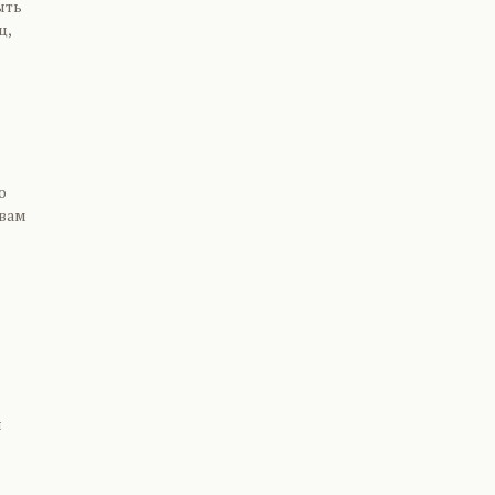
ыть
ц,
.
о
 вам
ы