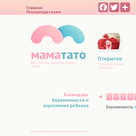
Facebook
Twitter
Sh
Главная
Рекламодателям
мама
тато
Открытки
Все, что вы должны знать о
Порадуй своих
детях
близких!
Календарь
Назад
1
2
3
4
беременности и
взросления ребенка
Беременность