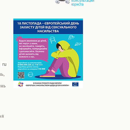
консультации
юриста
ь,
знь
кий