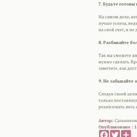
7. Будьте готовы
На самом деле, не
лучше успеха, вед
на свой счет, и н
8. Разбивайте бо
Так вы сможете дв
нужно сделать. Кр
заметите, как дост
9. Не забывайте 
Следуя своей цели
только постоянную
реализовать весь 
Автор:
Сальников
Опубликовано : 1
Facebook
Twitter
Sh