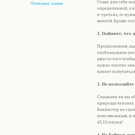
Ставя для себя но
Полезные ссылки
определенной, а н
в-третьих, ее нужн
мечтой. Кроме тог
2. Поймите, что
Предположим, вы 
опубликовали (или
вместо того чтоб
нужно плотно заня
начнет получаться
3. Не позволяйте
Слышали ли вы об
природы человек 
Баннистер не сдела
невозможным, и по
43,13 секунд!
4. Не бойтесь по