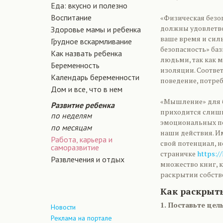
Еда: вкусно и полезно
Воспитание
«Физическая безоп
должны удовлетвор
Здоровье мамы и ребенка
ваше время и сил
Грудное вскармливание
безопасность» ба
Как назвать ребенка
людьми, так как 
Беременность
изоляции. Соотве
Календарь беременности
поведение, потреб
Дом и все, что в нем
«Мышление» для б
Развитие ребенка
приходится слишк
по неделям
эмоциональных по
по месяцам
наши действия. 
Работа, карьера и
свой потенциал, н
саморазвитие
страничке
https://
Развлечения и отдых
множество книг, 
раскрытии собств
Как раскрыт
1. Поставьте цель
Новости
Реклама на портале