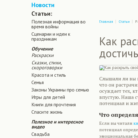
Новости
Статьи:
Полезная информация во
Главная
Статьи
Р
время войны
Сценарии и идеи к
Как рас
праздникам
Обучение
достичь
Раскраски
Сказки, стихи,
скороговорки
Красота и стиль
Слышали ли вы 
Семья
что он растрачи
Законы Украины про семью
осуждает тех, к
впустую. Наша с
Игры для детей
потенциал и жи
Книги для прочтения
Спасите жизнь
Что определя
Полезное и интересное
Если вы читали
к
видео
потенциал опреде
Свадьба
эмоциональная бе