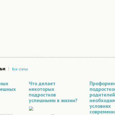
ьи
|
Все статьи
вных
Что делает
Профорие
пешных
некоторых
подростко
подростков
родителей
успешными в жизни?
необходим
условиях
современн
оразвитие