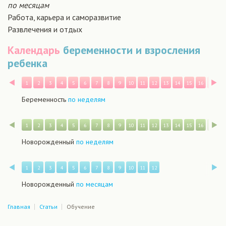
по месяцам
Работа, карьера и саморазвитие
Развлечения и отдых
Календарь
беременности и взросления
ребенка
Назад
В
1
2
3
4
5
6
7
8
9
10
11
12
13
14
15
16
17
1
Беременность
по неделям
Назад
В
1
2
3
4
5
6
7
8
9
10
11
12
13
14
15
16
17
1
Новорожденный
по неделям
Назад
В
1
2
3
4
5
6
7
8
9
10
11
12
Новорожденный
по месяцам
Главная
Статьи
Обучение