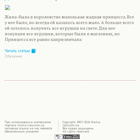
Жила-была в королевстве маленькая жадная принцесса. Все
у нее было, но всегда ей казалось всего мало. А больше всего
ей хотелось получить все игрушки на свете. Для нее
покупали все игрушки, которые были в магазинах, но
Принцесса все равно капризничала:
Читать статью
Обучение
|
При использовании материалов
Copyright 2007-2026 Mama-
портала mama-tato.com.ua
tato.com.ua
активная ссылка на нас является
Все права защищены.
обязательным условием
All rights reserverd.