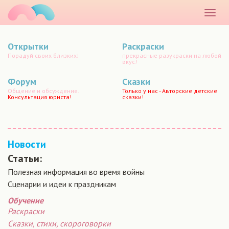
маматато
Раскр
меню
Открытки
Раскраски
Порадуй своих близких!
прекрасные разукраски на любой
вкус!
Форум
Сказки
Общение и обсуждение.
Только у нас - Авторские детские
Консультация юриста!
сказки!
Новости
Статьи:
Полезная информация во время войны
Сценарии и идеи к праздникам
Обучение
Раскраски
Сказки, стихи, скороговорки