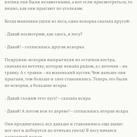
взгляд они были незаметными, а вот если присмотреться, то
видно, как они прыгают по уголькам.
Когда мальчики ушли из леса, одна искорка сказала другой:
- Давай посмотрим, как здесь, в лесу?
- Давай! – согласилась другая искорка.
Подружки-искорки выпрыгнули из остатков костра,
сначала на веточку, которая лежала рядом, а с веточки – на
травку. А с травки – на маленький кустик. Чем дальше они
прыгали, тем больше и злее становились. Теперь это были
не искорки, а большие искры.
- Давай съедим этот куст! – сказала искра.
- Давай! А потом вон то дерево! – согласилась вторая искра.
Они продвигались все дальше и становились еще выше:
вот-вот и доберутся до птичьих гнезд! В лесу начался
настоящий пожар.