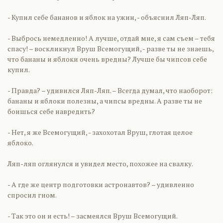
- Купил себе бананов и яблок на ужин, - объяснил Ляп-Ляп.
- Выбрось немедленно! А лучше, отдай мне, я сам съем – тебя
спасу! – воскликнул Вруш Всемогущий, - разве ты не знаешь,
что бананы и яблоки очень вредны? Лучше бы чипсов себе
купил.
- Правда? – удивился Ляп-Ляп. – Всегда думал, что наоборот:
бананы и яблоки полезны, а чипсы вредны. А разве ты не
боишься себе навредить?
- Нет, я же Всемогущий, - захохотал Вруш, глотая целое
яблоко.
Ляп-ляп оглянулся и увидел место, похожее на свалку.
- А где же центр подготовки астронавтов? – удивленно
спросил гном.
- Так это он и есть! – засмеялся Вруш Всемогущий.