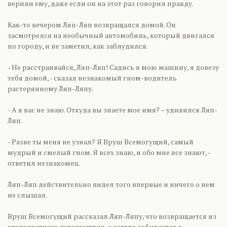
верили ему, даже если он на этот раз говорил правду.
Как-то вечером Ляп-Ляп возвращался домой. Он
засмотрелся на необычный автомобиль, который двигался
по городу, и не заметил, как заблудился.
- Не расстраивайся, Ляп-Ляп! Садись в мою машину, я довезу
тебя домой, - сказал незнакомый гном-водитель
растерянному Ляп-Ляпу.
- А я вас не знаю. Откуда вы знаете мое имя? – удивился Ляп-
Ляп.
- Разве ты меня не узнал? Я Вруш Всемогущий, самый
мудрый и смелый гном. Я всех знаю, и обо мне все знают, -
ответил незнакомец.
Ляп-Ляп действительно видел того впервые и ничего о нем
не слышал.
Вруш Всемогущий рассказал Ляп-Ляпу, что возвращается из
кругосветного путешествия, а завтра собирается в