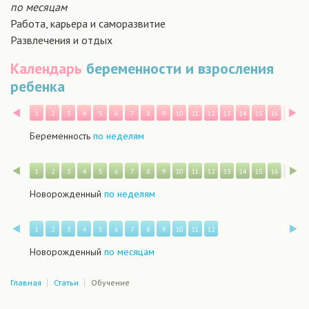
по месяцам
Работа, карьера и саморазвитие
Развлечения и отдых
Календарь
беременности и взросления
ребенка
Назад
В
1
2
3
4
5
6
7
8
9
10
11
12
13
14
15
16
17
1
Беременность
по неделям
Назад
В
1
2
3
4
5
6
7
8
9
10
11
12
13
14
15
16
17
1
Новорожденный
по неделям
Назад
В
1
2
3
4
5
6
7
8
9
10
11
12
Новорожденный
по месяцам
Главная
Статьи
Обучение