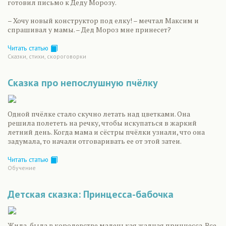
готовил письмо к Деду Морозу.
– Хочу новый конструктор под елку! – мечтал Максим и
спрашивал у мамы. – Дед Мороз мне принесет?
Читать статью
Сказки, стихи, скороговорки
Сказка про непослушную пчёлку
Одной пчёлке стало скучно летать над цветками. Она
решила полететь на речку, чтобы искупаться в жаркий
летний день. Когда мама и сёстры пчёлки узнали, что она
задумала, то начали отговаривать ее от этой затеи.
Читать статью
Обучение
Детская сказка: Принцесса-бабочка
Жила-была в королевстве маленькая жадная принцесса. Все