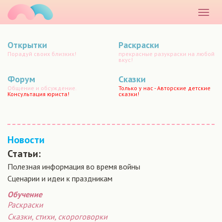
маматато
Раскр
меню
Открытки
Раскраски
Порадуй своих близких!
прекрасные разукраски на любой
вкус!
Форум
Сказки
Общение и обсуждение.
Только у нас - Авторские детские
Консультация юриста!
сказки!
Новости
Статьи:
Полезная информация во время войны
Сценарии и идеи к праздникам
Обучение
Раскраски
Сказки, стихи, скороговорки