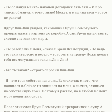
- Ты обманул меня! – наконец догадался Ляп-Ляп. – И про
чипсы обманул, я точно знаю! Может, и машина твоя – вовсе
не ракета?
Вдруг Ляп-Ляп увидел, как машина Вруш Всемогущего
превратилась в картонную коробку. А сам Вруш начал таять,
словно снеговик от жары.
- Ты разоблачил меня, - сказал Бреш Всемогущий, - Но ведь
это так интересно и весело – говорить неправду. Ложь делает
тебя всемогущим, не так ли, Ляп-Ляп?
- Кто ты такой? – строго спросил Ляп-Ляп.
- Я – это твоя собственная ложь. Ее стало так много, что
появился я. Сейчас ты злишься на меня, а значит, злишься
на собственную ложь. Поэтому я растаю, но в любой момент
могу появиться снова.
После этих слов Вруш Всемогущий превратился в лужу. А
Ляп-Ляп остался стоять посреди свалки на окраине города