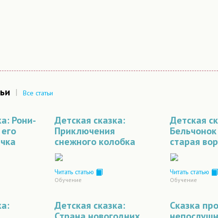
ьи
|
Все статьи
а: Рони-
Детская сказка:
Детская ск
 его
Приключения
Бельчонок
ычка
снежного колобка
старая во
Читать статью
Читать статью
Обучение
Обучение
а:
Детская сказка:
Сказка пр
Страна новогодних
непослушн