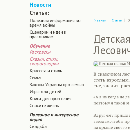
Новости
Статьи:
Полезная информация во
Главная
Статьи
О
время войны
Сценарии и идеи к
Детская
праздникам
Обучение
Лесови
Раскраски
Сказки, стихи,
скороговорки
Красота и стиль
В сказочном лес
Семья
стать взрослым.
Законы Украины про семью
сне, значит, рас
Игры для детей
«А я никогда не ле
Книги для прочтения
поэтому я такой м
Спасите жизнь
Полезное и интересное
Вдруг ему пришла 
видео
звездам, чтобы пр
Свадьба
на крыше своего 