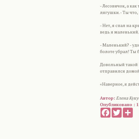
- Лесовичок, а ка
лягушки. - Ты что
- Нет, я спал на к
ведь я маленький.
- Маленький? - уд
болоте убрал! Ты
Довольный такой 
отправился домой.
«Наверное, я дейс
Автор:
Елена Кук
Опубликовано : 1
Facebook
Twitter
Sh