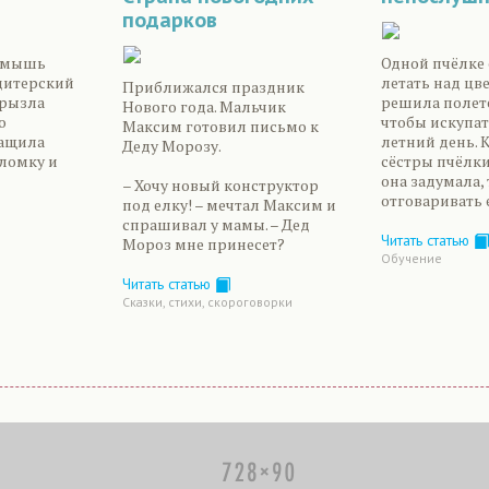
подарков
я мышь
Одной пчёлке 
дитерский
летать над цв
Приближался праздник
грызла
решила полете
Нового года. Мальчик
о
чтобы искупат
Максим готовил письмо к
тащила
летний день. 
Деду Морозу.
оломку и
сёстры пчёлки
она задумала,
– Хочу новый конструктор
отговаривать е
под елку! – мечтал Максим и
спрашивал у мамы. – Дед
Читать статью
Мороз мне принесет?
Обучение
Читать статью
Сказки, стихи, скороговорки