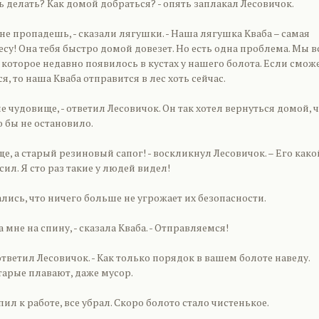
рь делать? Как домой добраться? - опять заплакал Лесовичок.
и не пропадешь, - сказали лягушки. - Наша лягушка Кваба – самая
есу! Она тебя быстро домой довезет. Но есть одна проблема. Мы в
которое недавно появилось в кустах у нашего болота. Если смо
я, то наша Кваба отправится в лес хоть сейчас.
е чудовище, - ответил Лесовичок. Он так хотел вернуться домой, 
 бы не остановило.
ще, а старый резиновый сапог! - воскликнул Лесовичок. – Его како
сил. Я сто раз такие у людей видел!
ись, что ничего больше не угрожает их безопасности.
а мне на спину, - сказала Кваба. - Отправляемся!
 ответил Лесовичок. - Как только порядок в вашем болоте наведу.
тарые плавают, даже мусор.
ил к работе, все убрал. Скоро болото стало чистенькое.