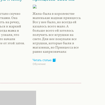
стало скучно
Жила-была в королевстве
етками. Она
маленькая жадная принцесса.
ть на речку,
Все у нее было, но всегда ей
ься в жаркий
казалось всего мало. А
Когда мама и
больше всего ей хотелось
 узнали, что
получить все игрушки на
 то начали
свете. Для нее покупали все
е от этой затеи.
игрушки, которые были в
магазинах, но Принцесса все
равно капризничала:
Читать статью
Обучение