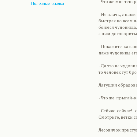
- Что же мне тепе
Полезные ссылки
- Не плачь, с нам
быстрая во всем л
боимся чудовища, 
с ним договоритьс
- Покажите-ка ваш
даже чудовище его
- Да это не чудови
то человек тут бро
Лягушки обрадовал
- Что же, прыгай-к
- Сейчас-сейчас! -
Смотрите, ветки с
Лесовичок приступ