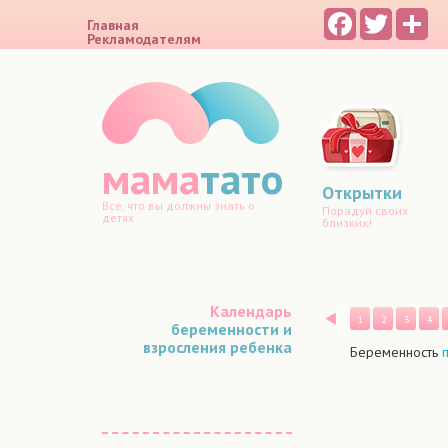
Facebook
Twitter
Sh
Главная
Рекламодателям
мама
тато
Открытки
Все, что вы должны знать о
Порадуй своих
детях
близких!
Календарь
Назад
1
2
3
4
беременности и
взросления ребенка
Беременность