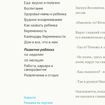
Еда: вкусно и полезно
Заснул Лесовичок.
Воспитание
лесом.
Здоровье мамы и ребенка
Грудное вскармливание
«Наконец-то! Лета
Как назвать ребенка
Беременность
Вдруг сладкий сон
Календарь беременности
его внимательно 
Дом и все, что в нем
- Где я? Почему я 
Развитие ребенка
по неделям
- Не плачь, здесь 
по месяцам
поем, вдруг ты св
Работа, карьера и
саморазвитие
- Как свалился? - 
Развлечения и отдых
- Так и рухнул! В
Оказывается, пока
он оказался слишк
Новости
Реклама на портале