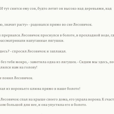
 И тут снится ему сон, будто летит он высоко над деревьями, над
ю, значит расту» - радовался прямо во сне Лесовичок.
 прервался. Лесовичок проснулся в болоте, в прохладной воде, г
рассматривали напуганные лягушки.
здесь? - спросил Лесовичок и заплакал.
и без тебя мокро, - заметила одна из лягушек. - Сидим мы здесь, п
алился нам на голову!
не понял Лесовичок.
ыпал из вороньего клюва прямо в наше болото!
 Лесовичок спал на крыше своего дома, его украла ворона. К счас
ом большой для нее, и она упустила его в болото.