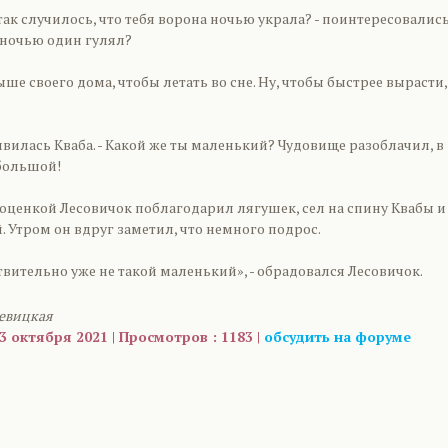
к так случилось, что тебя ворона ночью украла? - поинтересовалис
, ночью один гулял?
рыше своего дома, чтобы летать во сне. Ну, чтобы быстрее вырасти,
ивилась Кваба. - Какой же ты маленький? Чудовище разоблачил, в
 большой!
оценкой Лесовичок поблагодарил лягушек, сел на спину Квабы и
 Утром он вдруг заметил, что немного подрос.
твительно уже не такой маленький», - обрадовался Лесовичок.
уевицкая
3 октября 2021 | Просмотров : 1183 |
обсудить на форуме
are