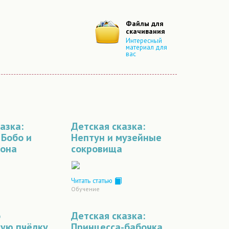
Файлы для
скачивания
Интересный
материал для
вас
азка:
Детская сказка:
 Бобо и
Нептун и музейные
рона
сокровища
Читать статью
Обучение
о
Детская сказка:
ую пчёлку
Принцесса-бабочка