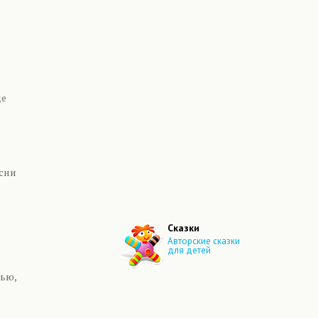
де
есни
Сказки
Авторские сказки
для детей
тью,