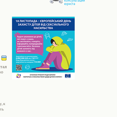
консультации
юриста
чтал
во
, к
ать