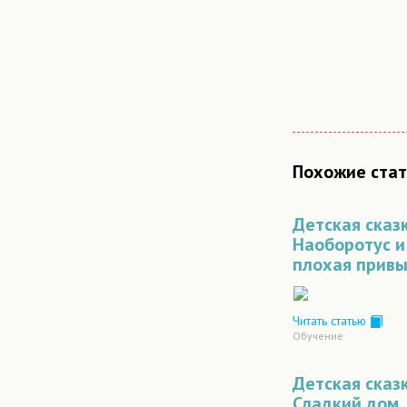
Похожие стат
Детская сказк
Наоборотус и
плохая прив
Читать статью
Обучение
Детская сказк
Сладкий дом