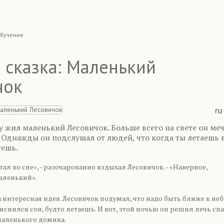
бучение
 сказка: Маленький
чок
у жил маленький Лесовичок. Больше всего на свете он ме
 Однажды он подслушал от людей, что когда ты летаешь 
тешь.
тал во сне», - разочарованно вздыхал Лесовичок. - «Наверное,
аленький».
интересная идея. Лесовичок подумал, что надо быть ближе к небу
иснился сон, будто летаешь. И вот, этой ночью он решил лечь сп
маленького домика.