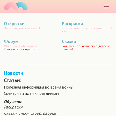
маматато
Раскр
меню
Открытки
Раскраски
Порадуй своих близких!
прекрасные разукраски на любой
вкус!
Форум
Сказки
Общение и обсуждение.
Только у нас - Авторские детские
Консультация юриста!
сказки!
Новости
Статьи:
Полезная информация во время войны
Сценарии и идеи к праздникам
Обучение
Раскраски
Сказки, стихи, скороговорки