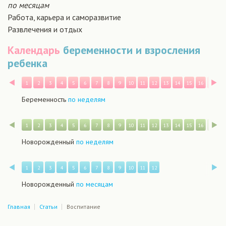
по месяцам
Работа, карьера и саморазвитие
Развлечения и отдых
Календарь
беременности и взросления
ребенка
Назад
В
1
2
3
4
5
6
7
8
9
10
11
12
13
14
15
16
17
1
Беременность
по неделям
Назад
В
1
2
3
4
5
6
7
8
9
10
11
12
13
14
15
16
17
1
Новорожденный
по неделям
Назад
В
1
2
3
4
5
6
7
8
9
10
11
12
Новорожденный
по месяцам
Главная
Статьи
Воспитание