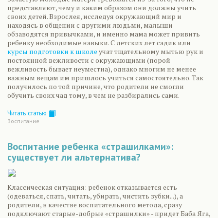
представляют, чему и каким образом они должны учить
своих детей. Взрослея, исследуя окружающий мир и
находясь в общении с другими людьми, малыши
обзаводятся привычками, и именно мама может привить
ребенку необходимые навыки. С детских лет садик или
курсы подготовки к школе
учат тщательному мытью рук и
постоянной вежливости с окружающими (порой
вежливость бывает неуместна), однако многим не менее
важным вещам им пришлось учиться самостоятельно. Так
получилось по той причине, что родители не смогли
обучить своих чад тому, в чем не разбирались сами.
Читать статью
Воспитание
Воспитание ребенка «страшилками»:
существует ли альтернатива?
Классическая ситуация: ребенок отказывается есть
(одеваться, спать, читать, убирать, чистить зубки...), а
родители, в качестве воспитательного метода, сразу
подключают старые-добрые «страшилки» - придет Баба Яга,