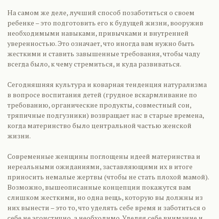
На самом же деле, лучший способ позаботиться о своем
ребенке – это подготовить его к будущей жизни, вооружив
необходимыми навыками, привычками и внутренней
уверенностью. Это означает, что иногда вам нужно быть
жесткими и ставить завышенные требования, чтобы чаду
всегда было, к чему стремиться, и куда развиваться.
Сегодняшняя культура и коварная тенденция натурализма
в вопросе воспитания детей (грудное вскармливание по
требованию, органические продукты, совместный сон,
тряпичные подгузники) возвращает нас в старые времена,
когда материнство было центральной частью женской
жизни.
Современные женщины поглощены идеей материнства и
нереальными ожиданиями, заставляющими их в итоге
приносить немалые жертвы (чтобы не стать плохой мамой).
Возможно, вышеописанные концепции покажутся вам
слишком жесткими, но одна вещь, которую вы должны из
них вынести – это то, что уделять себе время и заботиться о
себе не эгоистично, а необходимо. Уделяя себе внимание и