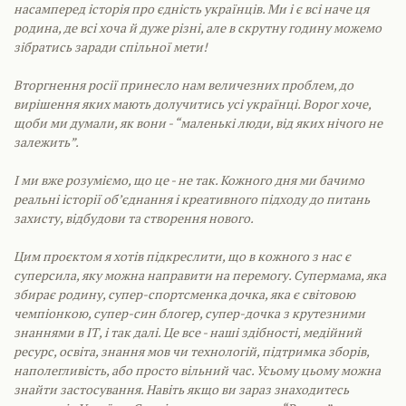
насамперед історія про єдність українців. Ми і є всі наче ця
родина, де всі хоча й дуже різні, але в скрутну годину можемо
зібратись заради спільної мети!
Вторгнення росії принесло нам величезних проблем, до
вирішення яких мають долучитись усі українці. Ворог хоче,
щоби ми думали, як вони - “маленькі люди, від яких нічого не
залежить”.
І ми вже розуміємо, що це - не так. Кожного дня ми бачимо
реальні історії обʼєднання і креативного підходу до питань
захисту, відбудови та створення нового.
Цим проєктом я хотів підкреслити, що в кожного з нас є
суперсила, яку можна направити на перемогу. Супермама, яка
збирає родину, супер-спортсменка дочка, яка є світовою
чемпіонкою, супер-син блогер, супер-дочка з крутезними
знаннями в ІТ, і так далі. Це все - наші здібності, медійний
ресурс, освіта, знання мов чи технологій, підтримка зборів,
наполегливість, або просто вільний час. Усьому цьому можна
знайти застосування. Навіть якщо ви зараз знаходитесь