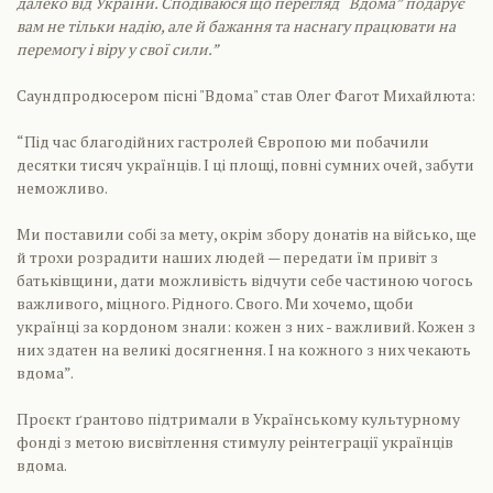
далеко від України. Сподіваюся що перегляд “Вдома” подарує
вам не тільки надію, але й бажання та наснагу працювати на
перемогу і віру у свої сили.”
Саундпродюсером пісні "Вдома" став Олег Фагот Михайлюта:
“Під час благодійних гастролей Європою ми побачили
десятки тисяч українців. І ці площі, повні сумних очей, забути
неможливо.
Ми поставили собі за мету, окрім збору донатів на військо, ще
й трохи розрадити наших людей — передати їм привіт з
батьківщини, дати можливість відчути себе частиною чогось
важливого, міцного. Рідного. Свого. Ми хочемо, щоби
українці за кордоном знали: кожен з них - важливий. Кожен з
них здатен на великі досягнення. І на кожного з них чекають
вдома”.
Проєкт ґрантово підтримали в Українському культурному
фонді з метою висвітлення стимулу реінтеграції українців
вдома.