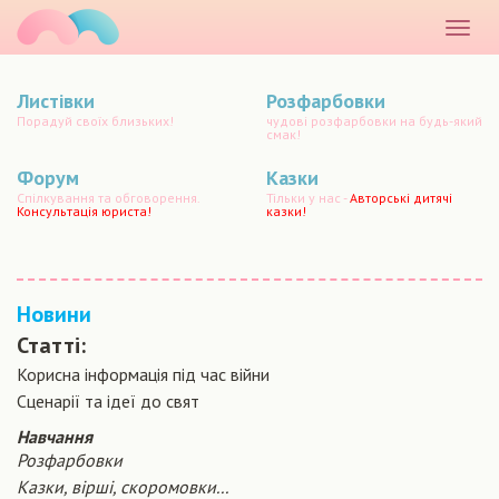
маматато
Розкр
меню
Листівки
Розфарбовки
Порадуй своїх близьких!
чудові розфарбовки на будь-який
смак!
Форум
Казки
Спілкування та обговорення.
Тільки у нас -
Авторські дитячі
Консультація юриста!
казки!
Новини
Статті:
Корисна інформація під час війни
Сценарiї та iдеї до свят
Навчання
Розфарбовки
Казки, вірші, скоромовки...