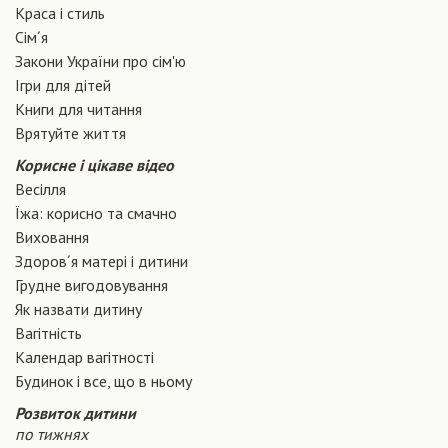
Краса і стиль
Сiм´я
Закони України про сiм'ю
Ігри для дітей
Книги для читання
Врятуйте життя
Корисне і цікаве відео
Весілля
Їжа: корисно та смачно
Виховання
Здоров´я матері і дитини
Грудне вигодовування
Як назвати дитину
Вагiтнiсть
Календар вагітності
Будинок і все, що в ньому
Розвиток дитини
по тижнях