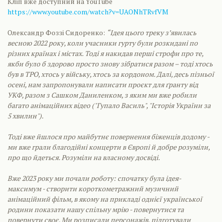
Кліп вже доступний на YouTube
https://www.youtube.com/watch?v=UAONhTRvfVM
Олександр Фоззі Сидоренко:
“Ідея цього треку зʼявилась
весною 2022 року, коли учасники гурту були розкидані по
різних країнах і містах. Тоді я накидав перші строфи про те,
якби було б здорово просто знову зібратися разом – тоді хтось
був в ТРО, хтось у війську, хтось за кордоном. Далі, десь пізньої
осені, нам запропонували написати проєкт для ґранту від
УКФ, разом з Сашком Даниленком, з яким ми вже робили
багато анімаційних відео ("Гупало Василь", "Історія України за
5 хвилин").
Тоді вже йшлося про майбутнє повернення біженців додому -
ми вже грали благодійні концерти в Європі й добре розуміли,
про що йдеться. Розуміли на власному досвіді.
Вже 2023 року ми почали роботу: спочатку була ідея-
максимум - створити короткометражний музичний
анімаційний фільм, в якому на прикладі однієї української
родини показати нашу спільну мрію - повернутися та
повернути своє. Ми розписали персонажів, підготували