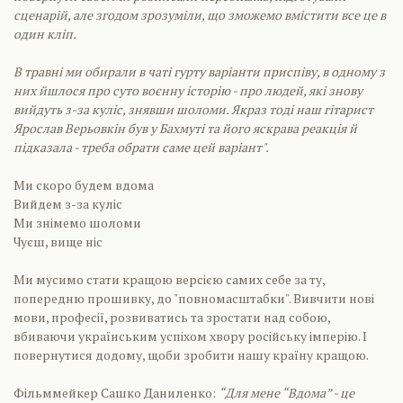
сценарій, але згодом зрозуміли, що зможемо вмістити все це в
один кліп.
В травні ми обирали в чаті гурту варіанти приспіву, в одному з
них йшлося про суто воєнну історію - про людей, які знову
вийдуть з-за куліс, знявши шоломи. Якраз тоді наш гітарист
Ярослав Верьовкін був у Бахмуті та його яскрава реакція й
підказала - треба обрати саме цей варіант".
Ми скоро будем вдома
Вийдем з-за куліс
Ми знімемо шоломи
Чуєш, вище ніс
Ми мусимо стати кращою версією самих себе за ту,
попередню прошивку, до "повномасштабки". Вивчити нові
мови, професії, розвиватись та зростати над собою,
вбиваючи українським успіхом хвору російську імперію. І
повернутися додому, щоби зробити нашу країну кращою.
Фільммейкер Сашко Даниленко:
“Для мене “Вдома” - це