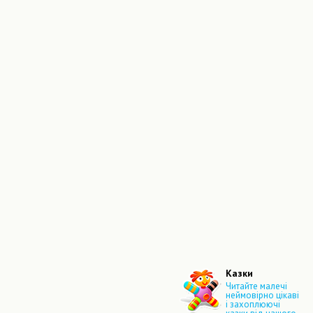
Казки
Читайте малечі
неймовірно цікаві
і захоплюючі