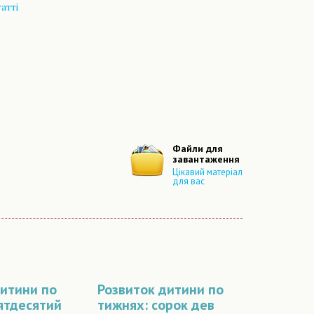
атті
Файли для
завантаження
Цікавий матеріал
для вас
дитини по
Розвиток дитини по
ятдесятий
тижнях: сорок дев