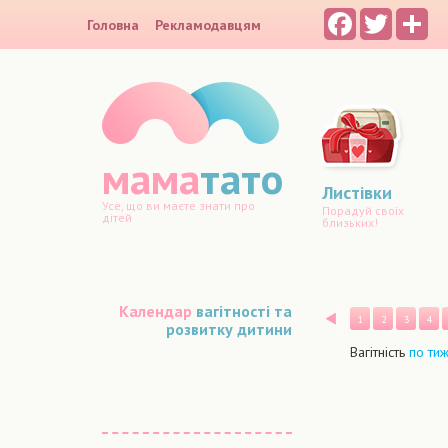
Facebook
Twitter
Sh
Головна
Рекламодавцям
мама
тато
Листівки
Усе, що ви маєте знати про
Порадуй своїх
дітей
близьких!
Календар
вагітності та
Назад
1
2
3
4
розвитку дитини
Вагітність
по ти