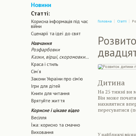
Новини
Статті:
Корисна інформація під час
Головна
Статті
Ро
війни
Сценарiї та iдеї до свят
Розвито
Навчання
двадцят
Розфарбовки
Казки, вірші, скоромовки...
Краса і стиль
Сiм´я
Закони України про сiм'ю
Дитина
Ігри для дітей
На 25 тижні ви 
Книги для читання
Він може почати
Врятуйте життя
нахилятися впер
пересуватися (по
Корисне і цікаве відео
Весілля
Їжа: корисно та смачно
Виховання
У найближчі місяц