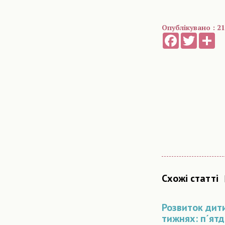
Опублікувано : 21
Facebook
Twitter
Sh
Схожі статті
Розвиток дит
тижнях: п´ят