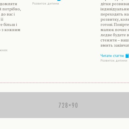
відомляти
дітки розвива
Розвиток дитини
й потрібно,
індивідуальни
до вас і
переходять на
її
розвитку, кол
е більш і
готові. Повірте
ю з кожним
малюк почне х
ледве будете 
стежити – ваші
вмить закінча
ижнях
Читати статтю
Розвиток дитини