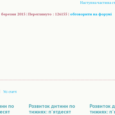
Наступна частина ст
 березня 2015 | Переглянуто : 126155 |
обговорити на форумі
are
|
Усі статті
ини по
Розвиток дитини по
Розвиток 
десят
тижнях: п´ятдесят
тижнях: п´