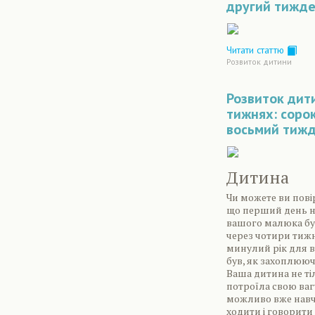
другий тижд
Читати статтю
Розвиток дитини
Розвиток дит
тижнях: соро
восьмий тиж
Дитина
Чи можете ви повір
що перший день 
вашого малюка бу
через чотири тижн
минулий рік для в
був, як захоплююч
Ваша дитина не ті
потроїла свою вагу
можливо вже нав
ходити і говорити 