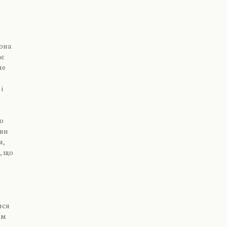
вона
ає
не
і
о
 ви
я,
, що
ися
им