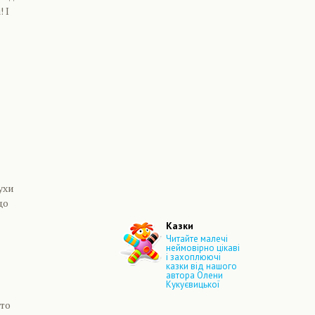
 І
ухи
що
Казки
Читайте малечі
неймовірно цікаві
і захоплюючі
казки від нашого
автора Олени
Кукуєвицької
сто