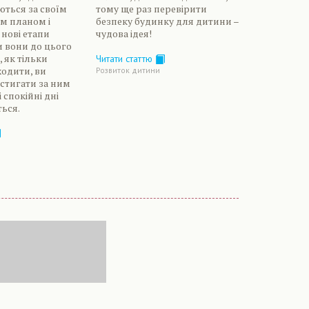
ються за своїм
тому ще раз перевірити
м планом і
безпеку будинку для дитини –
 нові етапи
чудова ідея!
и вони до цього
, як тільки
Читати статтю
одити, ви
Розвиток дитини
встигати за ним
 спокійні дні
ться.