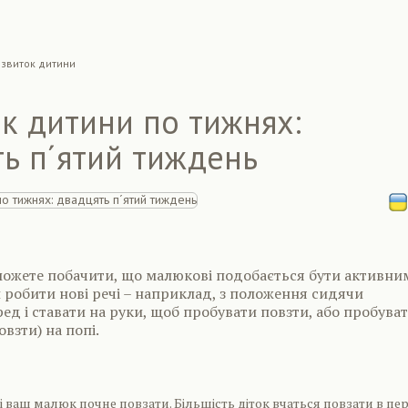
звиток дитини
к дитини по тижнях:
ь п´ятий тиждень
можете побачити, що малюкові подобається бути активни
 робити нові речі – наприклад, з положення сидячи
ед і ставати на руки, щоб пробувати повзти, або пробува
взти) на попі.
і ваш малюк почне повзати. Більшість діток вчаться повзати в пер