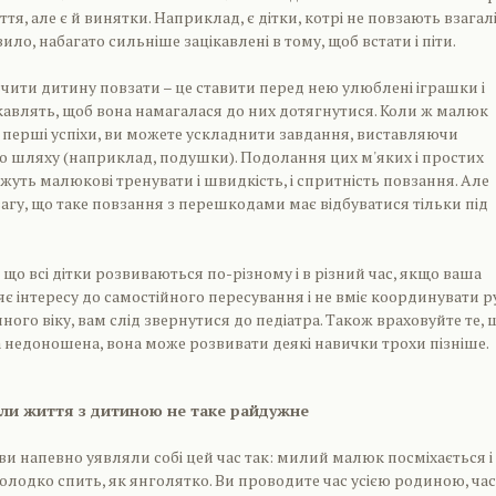
ття, але є й винятки. Наприклад, є дітки, котрі не повзають взагалі!
ило, набагато сильніше зацікавлені в тому, щоб встати і піти.
чити дитину повзати – це ставити перед нею улюблені іграшки і
цікавлять, щоб вона намагалася до них дотягнутися. Коли ж малюк
 перші успіхи, ви можете ускладнити завдання, виставляючи
 шляху (наприклад, подушки). Подолання цих м'яких і простих
ть малюкові тренувати і швидкість, і спритність повзання. Але
агу, що таке повзання з перешкодами має відбуватися тільки під
 що всі дітки розвиваються по-різному і в різний час, якщо ваша
є інтересу до самостійного пересування і не вміє координувати р
ічного віку, вам слід звернутися до педіатра. Також враховуйте те, 
недоношена, вона може розвивати деякі навички трохи пізніше.
оли життя з дитиною не таке райдужне
 ви напевно уявляли собі цей час так: милий малюк посміхається і
солодко спить, як янголятко. Ви проводите час усією родиною, ча