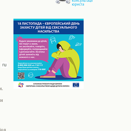
консультації
юриста
м.
ти
іод