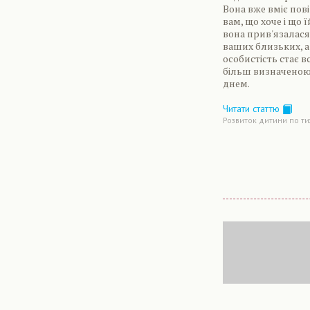
Вона вже вміє по
вам, що хоче і що ї
вона прив'язалася 
ваших близьких, а 
особистість стає вс
більш визначено
днем.
Читати статтю
Розвиток дитини по т