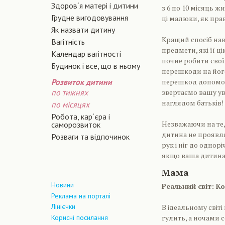
Здоров´я матері і дитини
з 6 по 10 місяць жи
Грудне вигодовування
ці малюки, як прав
Як назвати дитину
Кращий спосіб нав
Вагiтнiсть
предмети, які її 
Календар вагітності
почне робити свої
Будинок і все, що в ньому
перешкоди на його
Розвиток дитини
перешкод допоможу
по тижнях
звертаємо вашу ув
наглядом батьків!
по місяцях
Робота, кар´єра і
Незважаючи на те,
саморозвиток
дитина не проявля
Розваги та відпочинок
рук і ніг до однор
якщо ваша дитина 
Мама
Новини
Реальний світ: К
Реклама на порталі
Лінієчки
В ідеальному світі
Корисні посилання
гулить, а ночами 