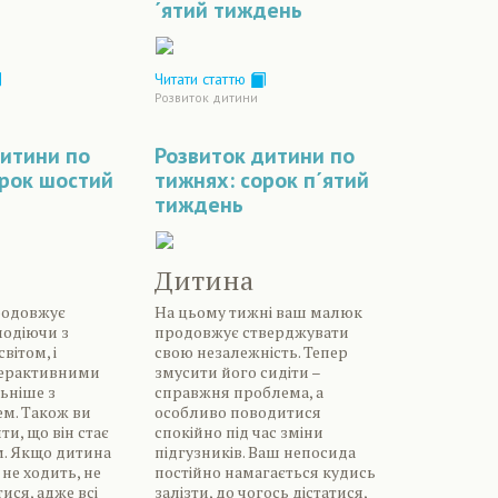
´ятий тиждень
Читати статтю
Розвиток дитини
дитини по
Розвиток дитини по
орок шостий
тижнях: сорок п´ятий
тиждень
Дитина
родовжує
На цьому тижні ваш малюк
модіючи з
продовжує стверджувати
вітом, і
свою незалежність. Тепер
терактивними
змусити його сидіти –
льніше з
справжня проблема, а
м. Також ви
особливо поводитися
и, що він стає
спокійно під час зміни
м. Якщо дитина
підгузників. Ваш непосида
не ходить, не
постійно намагається кудись
ися, адже всі
залізти, до чогось дістатися,