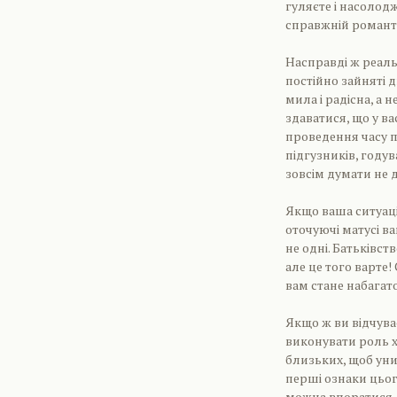
гуляєте і насолодж
справжній романт
Насправді ж реаль
постійно зайняті 
мила і радісна, а 
здаватися, що у в
проведення часу 
підгузників, году
зовсім думати не 
Якщо ваша ситуаці
оточуючі матусі ва
не одні. Батьківс
але це того варте
вам стане набагат
Якщо ж ви відчува
виконувати роль х
близьких, щоб уни
перші ознаки цьог
можна впоратися,