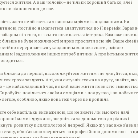
уєтеся життям. А ваш чоловік – не тільки хороший батько, але і
ик по відношенню до вас.
ність часто не збігається з нашими мріями і сподіваннями. Ви
дитиною, постійно намагаєтеся адаптуватися до її перемін. Зараз 
незабаром ні з того, ні з сього починається істерика. Вам вже почин
ас більше не буде можливості мирно проспати всю ніч. Ваше сімей
постійно переривається укладанням малюка спати, зміною
ванням і задоволенням інших потреб дитини. А про інтимне життя 
доводиться.
я ближча до першої, насолоджуйтеся життям і не дивуйтеся, якщ
м хоч трохи заздрять. А ті, чия ситуація схожа на другу, знайте, що
тво – це найскладніший час, в який ваше життя повністю змінюєтьс
! Спробуйте поділитися своїми емоціями з подругою, і ви побачите
о легше, особливо, якщо вона теж через це пройшла.
єте себе настільки виснаженою, що не знаєте, чи зможете далі
орошої мами і дружини, зверніться за допомогою до рідних і
кнути розвитку післяпологової депресії. Якщо ж у вас вже з'явил
о стану, обов'язково зверніться за професійною допомогою – з ц
 важливо лише зробити перший крок!