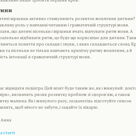
тини
 дитячі віршики активно стимулюють розвиток мовлення дитини?
ажливу роль у навчанні читанню і граматичній структурі мови.
али, що дитячі пісеньки і віршики вчать відчувати ритм мови. А
ралельно відбивати ритм, це буде ще корисніше для дитини. Так
'явиться поняття про склади і звуки, з яких складаються слова. К
ики та пісеньки не тільки навчають крихітку ритму мовлення, а й
сть інтонації в граматичній структурі мови.
с відвідати педіатра. Цей візит буде таким же, як і минулий: докт
міри», визначить ризик розвитку проблем зі здоров'ям, а також
итку малюка. Як і минулого разу, заздалегідь підготуйте список
авлять, щоб нічого не забути, і задайте їх лікарю.
 Анна
 статті