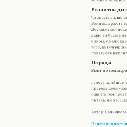
Розвиток ди
Чи знаєте ви, що
Вони відіграють в
Дослідження показ
якщо ви будете па
чином, у малюка з
того, дитячі вірш
показують важливі
Поради
Візит до педіатра
І знову прийшов ча
проведе деякі «за
оцінить темп розв
питань, які вас цік
Автор: Сальнікова
Попередня частина