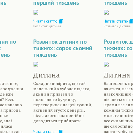
ень
перший тиждень
тиждень
Читати статтю
Читати статтю
Розвиток дитини
Розвиток дитини
ини по
Розвиток дитини по
Розвиток 
к
тижнях: сорок сьомий
тижнях: с
день
тиждень
тиждень
Дитина
Дитина
ити в те,
Складно повірити, що той
Ваш малюк п
народження
маленький клубочок щастя,
вчитися, взає
де вже
який ви привезли з
навколишнім с
і? Весь
пологового будинку,
цікавиться ін
ас напевно
перетворився на цей гучний,
іграми все си
а пригода.
активний згусток енергії,
кожним тижне
льки
після якого вам постійно
можете помітит
, але і
доводиться прибирати.
все сильніши
чилася
ще самостійно 
кілька слів.
варто турбуват
Читати статтю