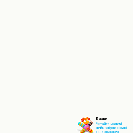
Казки
Читайте малечі
неймовірно цікаві
і захоплюючі