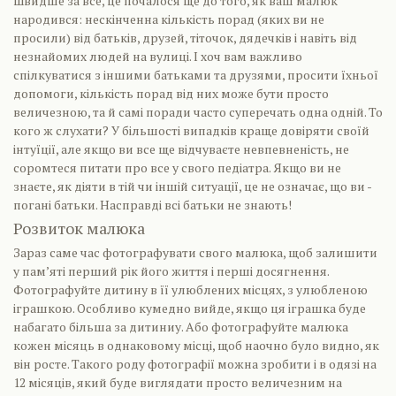
Швидше за все, це почалося ще до того, як ваш малюк
народився: нескінченна кількість порад (яких ви не
просили) від батьків, друзей, тіточок, дядечків і навіть від
незнайомих людей на вулиці. І хоч вам важливо
спілкуватися з іншими батьками та друзями, просити їхньої
допомоги, кількість порад від них може бути просто
величезною, та й самі поради часто суперечать одна одній. То
кого ж слухати? У більшості випадків краще довіряти своїй
інтуїції, але якщо ви все ще відчуваєте невпевненість, не
соромтеся питати про все у свого педіатра. Якщо ви не
знаєте, як діяти в тій чи іншій ситуації, це не означає, що ви -
погані батьки. Насправді всі батьки не знають!
Розвиток малюка
Зараз саме час фотографувати свого малюка, щоб залишити
у пам’яті перший рік його життя і перші досягнення.
Фотографуйте дитину в її улюблених місцях, з улюбленою
іграшкою. Особливо кумедно вийде, якщо ця іграшка буде
набагато більша за дитиниу. Або фотографуйте малюка
кожен місяць в однаковому місці, щоб наочно було видно, як
він росте. Такого роду фотографії можна зробити і в одязі на
12 місяців, який буде виглядати просто величезним на