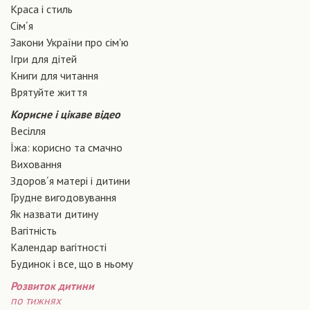
Краса і стиль
Сiм´я
Закони України про сiм'ю
Ігри для дітей
Книги для читання
Врятуйте життя
Корисне і цікаве відео
Весілля
Їжа: корисно та смачно
Виховання
Здоров´я матері і дитини
Грудне вигодовування
Як назвати дитину
Вагiтнiсть
Календар вагітності
Будинок і все, що в ньому
Розвиток дитини
по тижнях