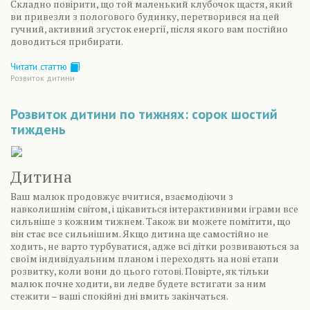
Складно повірити, що той маленький клубочок щастя, який
ви привезли з пологового будинку, перетворився на цей
гучний, активний згусток енергії, після якого вам постійно
доводиться прибирати.
Читати статтю
Розвиток дитини
Розвиток дитини по тижнях: сорок шостий
тиждень
Дитина
Ваш малюк продовжує вчитися, взаємодіючи з
навколишнім світом, і цікавиться інтерактивними іграми все
сильніше з кожним тижнем. Також ви можете помітити, що
він стає все сильнішим. Якщо дитина ще самостійно не
ходить, не варто турбуватися, адже всі дітки розвиваються за
своїм індивідуальним планом і переходять на нові етапи
розвитку, коли вони до цього готові. Повірте, як тільки
малюк почне ходити, ви ледве будете встигати за ним
стежити – ваші спокійні дні вмить закінчаться.