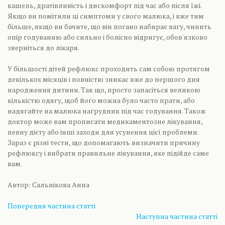
кашель, дратівливість і дискомфорт під час або після їжі.
Якщо ви помітили ці симптоми у свого малюка, і вже тим
більше, якщо ви бачите, що він погано набирає вагу, чинить
опір годуванню або сильно і болісно відригує, обов'язково
зверніться до лікаря.
У більшості дітей рефлюкс проходить сам собою протягом
декількох місяців і повністю зникає вже до першого дня
народження дитини. Так що, просто запасіться великою
кількістю одягу, щоб його можна було часто прати, або
надягайте на малюка нагрудник під час годування. Також
доктор може вам прописати медикаментозне лікування,
певну дієту або інші заходи для усунення цієї проблеми.
Зараз є різні тести, що допомагають визначити причину
рефлюксу і вибрати правильне лікування, яке підійде саме
вам.
Автор: Сальнікова Анна
Попередня частина статті
Наступна частина статті