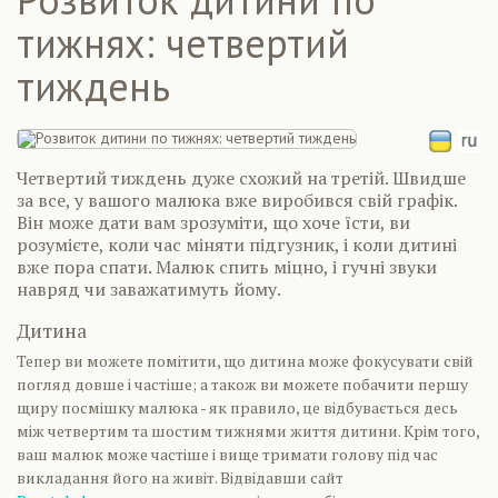
тижнях: четвертий
тиждень
Четвертий тиждень дуже схожий на третій. Швидше
за все, у вашого малюка вже виробився свій графік.
Він може дати вам зрозуміти, що хоче їсти, ви
розумієте, коли час міняти підгузник, і коли дитині
вже пора спати. Малюк спить міцно, і гучні звуки
навряд чи заважатимуть йому.
Дитина
Тепер ви можете помітити, що дитина може фокусувати свій
погляд довше і частіше; а також ви можете побачити першу
щиру посмішку малюка - як правило, це відбувається десь
між четвертим та шостим тижнями життя дитини. Крім того,
ваш малюк може частіше і вище тримати голову під час
викладання його на живіт. Відвідавши сайт