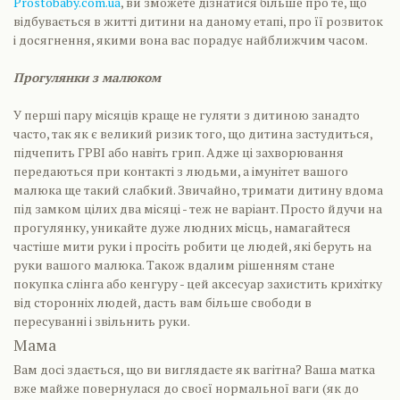
Prostobaby.com.ua
, ви зможете дізнатися більше про те, що
відбувається в житті дитини на даному етапі, про її розвиток
і досягнення, якими вона вас порадує найближчим часом.
Прогулянки з малюком
У перші пару місяців краще не гуляти з дитиною занадто
часто, так як є великий ризик того, що дитина застудиться,
підчепить ГРВІ або навіть грип. Адже ці захворювання
передаються при контакті з людьми, а імунітет вашого
малюка ще такий слабкий. Звичайно, тримати дитину вдома
під замком цілих два місяці - теж не варіант. Просто йдучи на
прогулянку, уникайте дуже людних місць, намагайтеся
частіше мити руки і просіть робити це людей, які беруть на
руки вашого малюка. Також вдалим рішенням стане
покупка слінга або кенгуру - цей аксесуар захистить крихітку
від сторонніх людей, дасть вам більше свободи в
пересуванні і звільнить руки.
Мама
Вам досі здається, що ви виглядаєте як вагітна? Ваша матка
вже майже повернулася до своєї нормальної ваги (як до