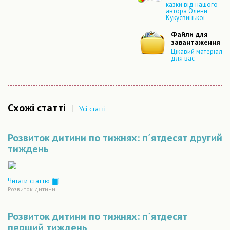
казки від нашого
автора Олени
Кукуєвицької
Файли для
завантаження
Цікавий матеріал
для вас
Схожі статті
|
Усі статті
Розвиток дитини по тижнях: п´ятдесят другий
тиждень
Читати статтю
Розвиток дитини
Розвиток дитини по тижнях: п´ятдесят
перший тиждень