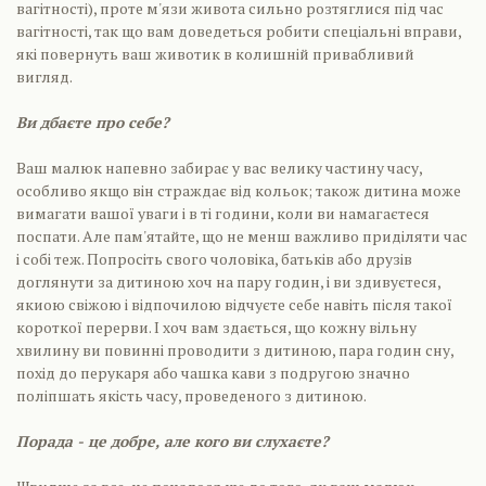
вагітності), проте м'язи живота сильно розтяглися під час
вагітності, так що вам доведеться робити спеціальні вправи,
які повернуть ваш животик в колишній привабливий
вигляд.
Ви дбаєте про себе?
Ваш малюк напевно забирає у вас велику частину часу,
особливо якщо він страждає від кольок; також дитина може
вимагати вашої уваги і в ті години, коли ви намагаєтеся
поспати. Але пам'ятайте, що не менш важливо приділяти час
і собі теж. Попросіть свого чоловіка, батьків або друзів
доглянути за дитиною хоч на пару годин, і ви здивуєтеся,
якиою свіжою і відпочилою відчуєте себе навіть після такої
короткої перерви. І хоч вам здається, що кожну вільну
хвилину ви повинні проводити з дитиною, пара годин сну,
похід до перукаря або чашка кави з подругою значно
поліпшать якість часу, проведеного з дитиною.
Порада - це добре, але кого ви слухаєте?