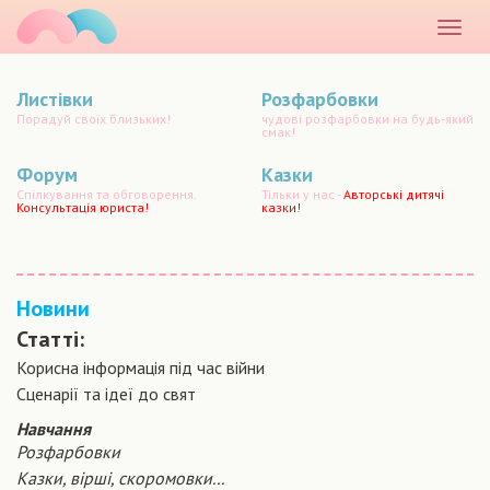
маматато
Розкр
меню
Листівки
Розфарбовки
Порадуй своїх близьких!
чудові розфарбовки на будь-який
смак!
Форум
Казки
Спілкування та обговорення.
Тільки у нас -
Авторські дитячі
Консультація юриста!
казки!
Новини
Статті:
Корисна інформація під час війни
Сценарiї та iдеї до свят
Навчання
Розфарбовки
Казки, вірші, скоромовки...