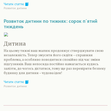
Читати статтю
Розвиток дитини
Розвиток дитини по тижнях: сорок п´ятий
тиждень
Дитина
На цьому тижні ваш малюк продовжує стверджувати свою
незалежність. Тепер змусити його сидіти – справжня
проблема, а особливо поводитися спокійно під час зміни
підгузників. Ваш непосида постійно намагається кудись
залізти, до чогось дістатися, тому ще раз перевірити безпеку
будинку для дитини – чудова ідея!
Читати статтю
Розвиток дитини