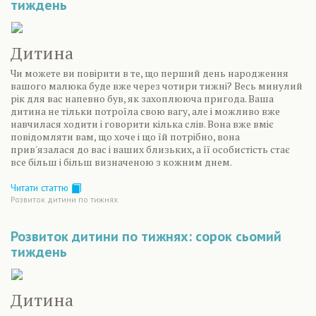
тиждень
Дитина
Чи можете ви повірити в те, що перший день народження
вашого малюка буде вже через чотири тижні? Весь минулий
рік для вас напевно був, як захоплююча пригода. Ваша
дитина не тільки потроїла свою вагу, але і можливо вже
навчилася ходити і говорити кілька слів. Вона вже вміє
повідомляти вам, що хоче і що їй потрібно, вона
прив'язалася до вас і ваших близьких, а її особистість стає
все більш і більш визначеною з кожним днем.
Читати статтю
Розвиток дитини по тижнях
Розвиток дитини по тижнях: сорок сьомий
тиждень
Дитина