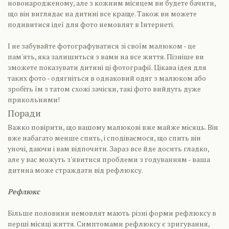
новонародженому, але з кожним місяцем ви будете бачити,
що він виглядає на дитині все краще. Також ви можете
подивитися ідеї для фото немовлят в Інтернеті.
І не забувайте фотографуватися зі своїм малюком - це
пам'ять, яка залишиться з вами на все життя. Пізніше ви
зможете показувати дитині ці фотографії. Цікава ідея для
таких фото - одягніться в однаковий одяг з малюком або
зробіть їм з татом схожі зачіски, такі фото вийдуть дуже
прикольними!
Поради
Важко повірити, що вашому малюкові вже майже місяць. Він
вже набагато менше спить, і сподіваємося, що спить він
уночі, даючи і вам відпочити. Зараз все йде досить гладко,
але у вас можуть з'явитися проблеми з годуванням - ваша
дитина може страждати від рефлюксу.
Рефлюкс
Більше половини немовлят мають різні форми рефлюксу в
перші місяці життя. Симптомами рефлюксу є зригування,