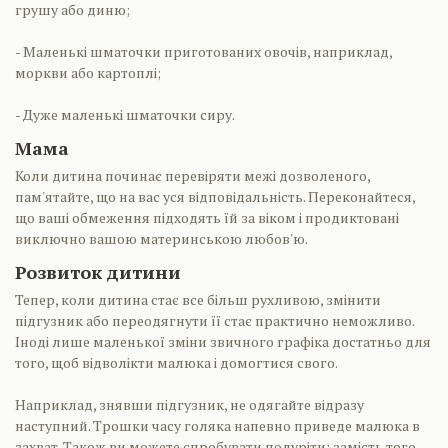
грушу або диню;
- Маленькі шматочки приготованих овочів, наприклад,
моркви або картоплі;
- Дуже маленькі шматочки сиру.
Мама
Коли дитина починає перевіряти межі дозволеного,
пам'ятайте, що на вас уся відповідальність. Переконайтеся,
що ваші обмеження підходять їй за віком і продиктовані
виключно вашою материнською любов'ю.
Розвиток дитини
Тепер, коли дитина стає все більш рухливою, змінити
підгузник або переодягнути її стає практично неможливо.
Іноді лише маленької зміни звичного графіка достатньо для
того, щоб відволікти малюка і домогтися свого.
Наприклад, знявши підгузник, не одягайте відразу
наступний. Трошки часу голяка напевно приведе малюка в
захват. Також ви можете спробувати подуріти: замість того,