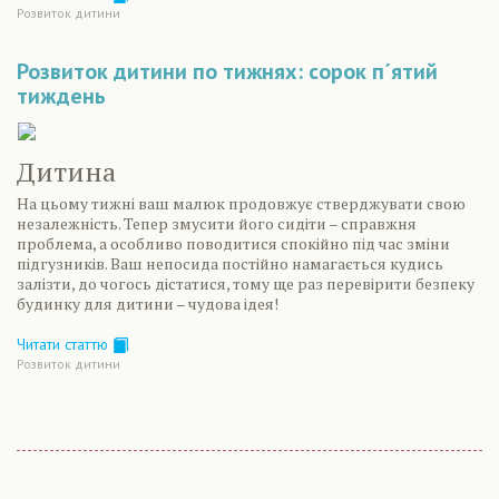
Розвиток дитини
Розвиток дитини по тижнях: сорок п´ятий
тиждень
Дитина
На цьому тижні ваш малюк продовжує стверджувати свою
незалежність. Тепер змусити його сидіти – справжня
проблема, а особливо поводитися спокійно під час зміни
підгузників. Ваш непосида постійно намагається кудись
залізти, до чогось дістатися, тому ще раз перевірити безпеку
будинку для дитини – чудова ідея!
Читати статтю
Розвиток дитини