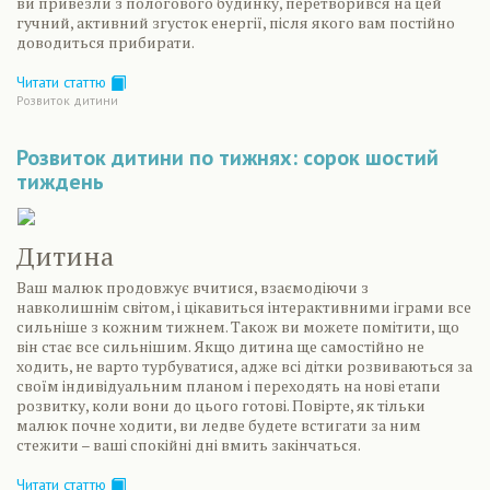
ви привезли з пологового будинку, перетворився на цей
гучний, активний згусток енергії, після якого вам постійно
доводиться прибирати.
Читати статтю
Розвиток дитини
Розвиток дитини по тижнях: сорок шостий
тиждень
Дитина
Ваш малюк продовжує вчитися, взаємодіючи з
навколишнім світом, і цікавиться інтерактивними іграми все
сильніше з кожним тижнем. Також ви можете помітити, що
він стає все сильнішим. Якщо дитина ще самостійно не
ходить, не варто турбуватися, адже всі дітки розвиваються за
своїм індивідуальним планом і переходять на нові етапи
розвитку, коли вони до цього готові. Повірте, як тільки
малюк почне ходити, ви ледве будете встигати за ним
стежити – ваші спокійні дні вмить закінчаться.
Читати статтю