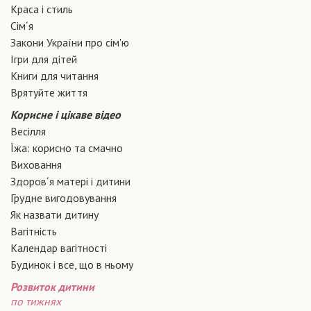
Краса і стиль
Сiм´я
Закони України про сiм'ю
Ігри для дітей
Книги для читання
Врятуйте життя
Корисне і цікаве відео
Весілля
Їжа: корисно та смачно
Виховання
Здоров´я матері і дитини
Грудне вигодовування
Як назвати дитину
Вагiтнiсть
Календар вагітності
Будинок і все, що в ньому
Розвиток дитини
по тижнях