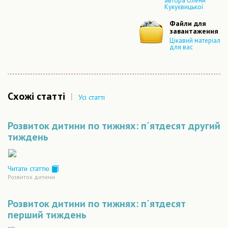
автора Олени
Кукуєвицької
Файли для
завантаження
Цікавий матеріал
для вас
Схожі статті
|
Усі статті
Розвиток дитини по тижнях: п´ятдесят другий
тиждень
Читати статтю
Розвиток дитини
Розвиток дитини по тижнях: п´ятдесят
перший тиждень