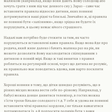
малюком (наприклад, якщо вони дають йому солодощі або
хочуть грати з ним під час денного сну ). Зараз – саме час
встановити правила відносно дитини, яких повинні
дотримуватися ваші рідні та близькі. Звичайно ж, ці правила
не повинні бути «залізними», якщо зрідка ви будете їх
порушувати, в цьому немає нічого страшного.
Надалі вам потрібно буде стежити за тим, як часто
порушуються встановлені вами правила. Якщо мова йде про
родича, який живе далеко і бачить малюка раз на рік, ви
можете дозволити йому насолодитися спілкуванням з
дитиною в повній мірі. Якщо ж такі винятки з правил
робляться на регулярній основі, через що дитина не розуміє,
як правильно має поводитись вдома, вам варто посилити
правила.
Хороші новини в тому, що дітки швидко розуміють, що в
різних місцях можна вести себе по-різному. Наприклад, у
бабусі можна довше дивитися телевізор, в гостях можна
з'їсти трохи більше солодкого і т.д. У себе ж удома ви повинні
встановити чіткі правила і кордони, і не тільки намагатися
дотримуватися їх, а й попросити родичів бути з вами