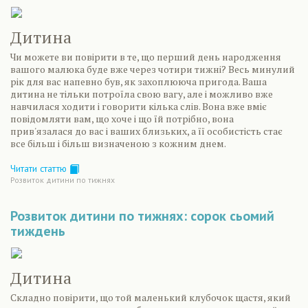
Дитина
Чи можете ви повірити в те, що перший день народження
вашого малюка буде вже через чотири тижні? Весь минулий
рік для вас напевно був, як захоплююча пригода. Ваша
дитина не тільки потроїла свою вагу, але і можливо вже
навчилася ходити і говорити кілька слів. Вона вже вміє
повідомляти вам, що хоче і що їй потрібно, вона
прив'язалася до вас і ваших близьких, а її особистість стає
все більш і більш визначеною з кожним днем.
Читати статтю
Розвиток дитини по тижнях
Розвиток дитини по тижнях: сорок сьомий
тиждень
Дитина
Складно повірити, що той маленький клубочок щастя, який