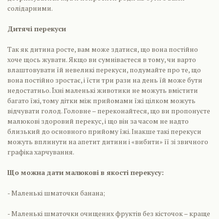
солідарними.
Дитячі перекуси
Так як дитина росте, вам може здатися, що вона постійно
хоче щось жувати. Якщо ви сумніваєтеся в тому, чи варто
влаштовувати їй невеликі перекуси, подумайте про те, що
вона постійно зростає, і їсти три рази на день їй може бути
недостатньо. Їхні маленькі животики не можуть вмістити
багато їжі, тому дітки між прийомами їжі цілком можуть
відчувати голод. Головне – переконайтеся, що ви пропонуєте
малюкові здоровий перекус, і що він за часом не надто
близький до основного прийому їжі. Інакше такі перекуси
можуть вплинути на апетит дитини і «вибити» її зі звичного
графіка харчування.
Що можна дати малюкові в якості перекусу:
- Маленькі шматочки банана;
- Маленькі шматочки очищених фруктів без кісточок – краще