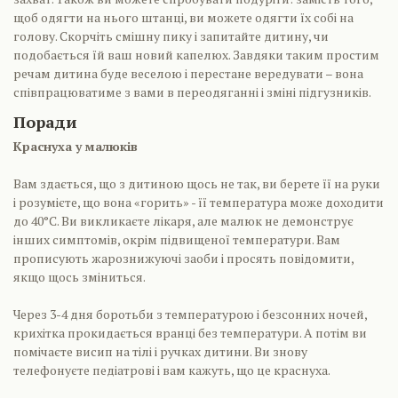
щоб одягти на нього штанці, ви можете одягти їх собі на
голову. Скорчіть смішну пику і запитайте дитину, чи
подобається їй ваш новий капелюх. Завдяки таким простим
речам дитина буде веселою і перестане вередувати – вона
співпрацюватиме з вами в переодяганні і зміні підгузників.
Поради
Краснуха у малюків
Вам здається, що з дитиною щось не так, ви берете її на руки
і розумієте, що вона «горить» - її температура може доходити
до 40°С. Ви викликаєте лікаря, але малюк не демонструє
інших симптомів, окрім підвищеної температури. Вам
прописують жарознижуючі заоби і просять повідомити,
якщо щось зміниться.
Через 3-4 дня боротьби з температурою і безсонних ночей,
крихітка прокидається вранці без температури. А потім ви
помічаєте висип на тілі і ручках дитини. Ви знову
телефонуєте педіатрові і вам кажуть, що це краснуха.