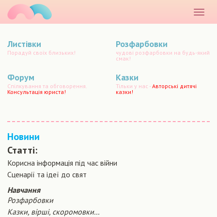
маматато
Розкр
меню
Листівки
Розфарбовки
Порадуй своїх близьких!
чудові розфарбовки на будь-який
смак!
Форум
Казки
Спілкування та обговорення.
Тільки у нас -
Авторські дитячі
Консультація юриста!
казки!
Новини
Статті:
Корисна інформація під час війни
Сценарiї та iдеї до свят
Навчання
Розфарбовки
Казки, вірші, скоромовки...