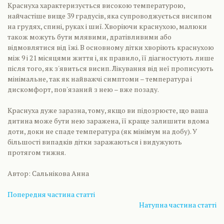
Краснуха характеризується високою температурою,
найчастіше вище 39 градусів, яка супроводжується висипом
на грудях, спині, руках і шиї. Хворіючи краснухою, малюки
також можуть бути млявими, дратівливими або
відмовлятися від їжі. В основному дітки хворіють краснухою
між 9 і 21 місяцями життя і, як правило, її діагностують лише
після того, як з'явиться висип. Лікування від неї прописують
мінімальне, так як найважчі симптоми – температура і
дискомфорт, пов'язаний з нею – вже позаду.
Краснуха дуже заразна, тому, якщо ви підозрюєте, що ваша
дитина може бути нею заражена, її краще залишити вдома
доти, доки не спаде температура (як мінімум на добу). У
більшості випадків дітки заражаються і видужують
протягом тижня.
Автор: Сальнікова Анна
Попередня частина статті
Натупна частина статті