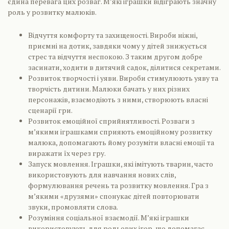
єдина перевага цих розваг. М’які іграшки відіграють значну
роль у розвитку малюків.
Відчуття комфорту та захищеності. Вироби ніжні,
приємні на дотик, завдяки чому у дітей знижується
стрес та відчуття неспокою. З таким другом добре
засинати, ходити в дитячий садок, ділитися секретами.
Розвиток творчості і уяви. Вироби стимулюють уяву та
творчість дитини. Малюки бачать у них різних
персонажів, взаємодіють з ними, створюють власні
сценарії гри.
Розвиток емоційної сприйнятливості. Розваги з
м’якими іграшками сприяють емоційному розвитку
малюка, допомагають йому розуміти власні емоції та
виражати їх через гру.
Запуск мовлення. Іграшки, які імітують тварин, часто
використовують для навчання нових слів,
формулювання речень та розвитку мовлення. Гра з
м’якими «друзями» спонукає дітей повторювати
звуки, промовляти слова.
Розуміння соціальної взаємодії. М’які іграшки
використовують для рольових ігор, що допомагає