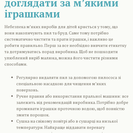
доглядати за м’якими
іграшками
Небезпека м’яких виробів для дітей криється у тому, що
вони накопичують пил та бруд. Саме тому потрібно
систематично чистити та прати іграшки, і важливо це
робити правильно. Перш за все необхідно вивчити етикетку
та дотримуватись порад виробника. Щоб не пошкодити
улюблений виріб малюка, можна його чистити різними
способами.
Регулярно видаляти пил за допомогою пилососа зі
спеціальною насадкою для чищення м’яких
поверхонь.
Ручне прання або використання пральної машини: все
залежить від рекомендацій виробника. Потрібно добре
промивати іграшки проточною водою, щоб повністю
змити порошок.
Сушка на свіжому повітрі або в сушарці на низької
температури. Найкраще віддавати перевагу