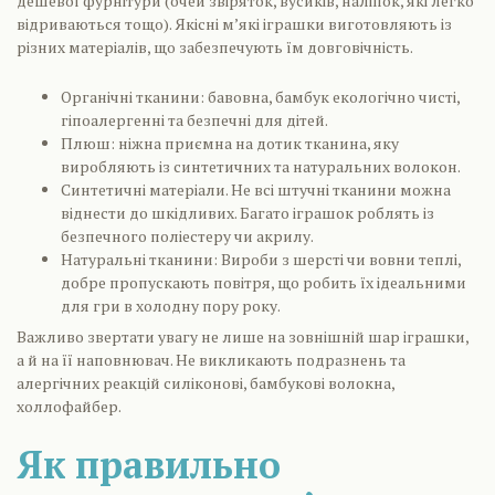
дешевої фурнітури (очей звіряток, вусиків, наліпок, які легко
відриваються тощо). Якісні м’які іграшки виготовляють із
різних матеріалів, що забезпечують їм довговічність.
Органічні тканини: бавовна, бамбук екологічно чисті,
гіпоалергенні та безпечні для дітей.
Плюш: ніжна приємна на дотик тканина, яку
виробляють із синтетичних та натуральних волокон.
Синтетичні матеріали. Не всі штучні тканини можна
віднести до шкідливих. Багато іграшок роблять із
безпечного поліестеру чи акрилу.
Натуральні тканини: Вироби з шерсті чи вовни теплі,
добре пропускають повітря, що робить їх ідеальними
для гри в холодну пору року.
Важливо звертати увагу не лише на зовнішній шар іграшки,
а й на її наповнювач. Не викликають подразнень та
алергічних реакцій силіконові, бамбукові волокна,
холлофайбер.
Як правильно