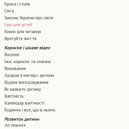
Краса і стиль
Сiм´я
Закони України про сiм'ю
Ігри для дітей
Книги для читання
Врятуйте життя
Корисне і цікаве відео
Весілля
Їжа: корисно та смачно
Виховання
Здоров´я матері і дитини
Грудне вигодовування
Як назвати дитину
Вагiтнiсть
Календар вагітності
Будинок і все, що в ньому
Розвиток дитини
по тижнях