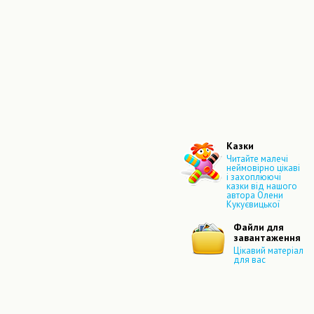
Казки
Читайте малечі
неймовірно цікаві
і захоплюючі
казки від нашого
автора Олени
Кукуєвицької
Файли для
завантаження
Цікавий матеріал
для вас