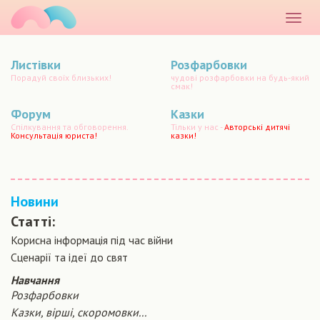
маматато
Розкр
меню
Листівки
Розфарбовки
Порадуй своїх близьких!
чудові розфарбовки на будь-який
смак!
Форум
Казки
Спілкування та обговорення.
Тільки у нас -
Авторські дитячі
Консультація юриста!
казки!
Новини
Статті:
Корисна інформація під час війни
Сценарiї та iдеї до свят
Навчання
Розфарбовки
Казки, вірші, скоромовки...