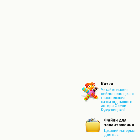
Казки
Читайте малечі
неймовірно цікаві
і захоплюючі
казки від нашого
автора Олени
Кукуєвицької
Файли для
завантаження
Цікавий матеріал
для вас