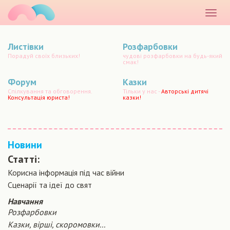
маматато
Розкр
меню
Листівки
Розфарбовки
Порадуй своїх близьких!
чудові розфарбовки на будь-який
смак!
Форум
Казки
Спілкування та обговорення.
Тільки у нас -
Авторські дитячі
Консультація юриста!
казки!
Новини
Статті:
Корисна інформація під час війни
Сценарiї та iдеї до свят
Навчання
Розфарбовки
Казки, вірші, скоромовки...