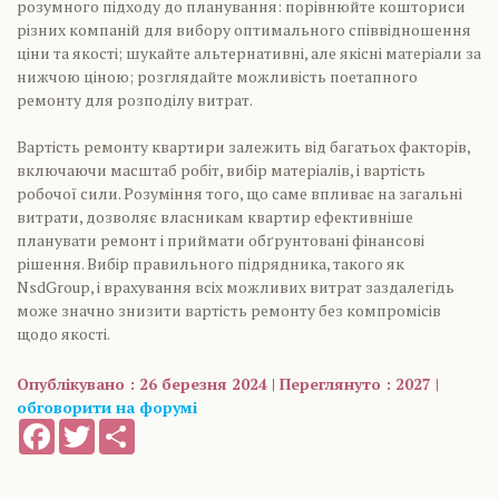
розумного підходу до планування: порівнюйте кошториси
різних компаній для вибору оптимального співвідношення
ціни та якості; шукайте альтернативні, але якісні матеріали за
нижчою ціною; розглядайте можливість поетапного
ремонту для розподілу витрат.
Вартість ремонту квартири залежить від багатьох факторів,
включаючи масштаб робіт, вибір матеріалів, і вартість
робочої сили. Розуміння того, що саме впливає на загальні
витрати, дозволяє власникам квартир ефективніше
планувати ремонт і приймати обґрунтовані фінансові
рішення. Вибір правильного підрядника, такого як
NsdGroup, і врахування всіх можливих витрат заздалегідь
може значно знизити вартість ремонту без компромісів
щодо якості.
Опублікувано : 26 березня 2024 | Переглянуто : 2027 |
обговорити на форумі
Facebook
Twitter
Share