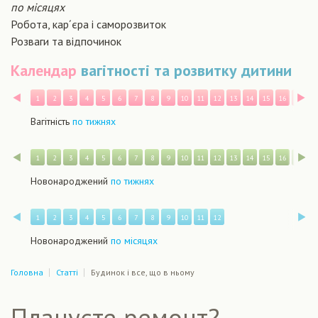
по місяцях
Робота, кар´єра і саморозвиток
Розваги та відпочинок
Календар
вагітності та розвитку дитини
Назад
В
1
2
3
4
5
6
7
8
9
10
11
12
13
14
15
16
17
1
Вагітність
по тижнях
Назад
В
1
2
3
4
5
6
7
8
9
10
11
12
13
14
15
16
17
1
Новонароджений
по тижнях
Назад
В
1
2
3
4
5
6
7
8
9
10
11
12
Новонароджений
по місяцях
Головна
Статті
Будинок і все, що в ньому
Плануєте ремонт?