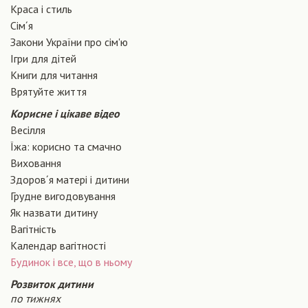
Краса і стиль
Сiм´я
Закони України про сiм'ю
Ігри для дітей
Книги для читання
Врятуйте життя
Корисне і цікаве відео
Весілля
Їжа: корисно та смачно
Виховання
Здоров´я матері і дитини
Грудне вигодовування
Як назвати дитину
Вагiтнiсть
Календар вагітності
Будинок і все, що в ньому
Розвиток дитини
по тижнях