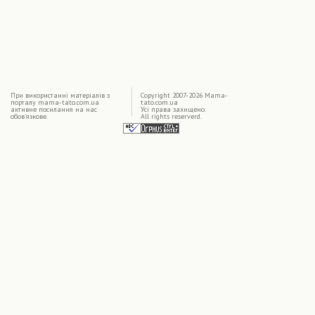
|
При використаннi матерiалiв з
Copyright 2007-2026 Mama-
порталу mama-tato.com.ua
tato.com.ua
активне посилання на нас
Усі права захищено.
обов'язкове.
All rights reserverd.