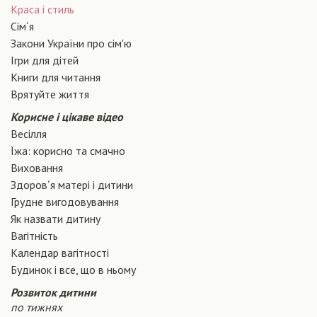
Краса і стиль
Сiм´я
Закони України про сiм'ю
Ігри для дітей
Книги для читання
Врятуйте життя
Корисне і цікаве відео
Весілля
Їжа: корисно та смачно
Виховання
Здоров´я матері і дитини
Грудне вигодовування
Як назвати дитину
Вагiтнiсть
Календар вагітності
Будинок і все, що в ньому
Розвиток дитини
по тижнях