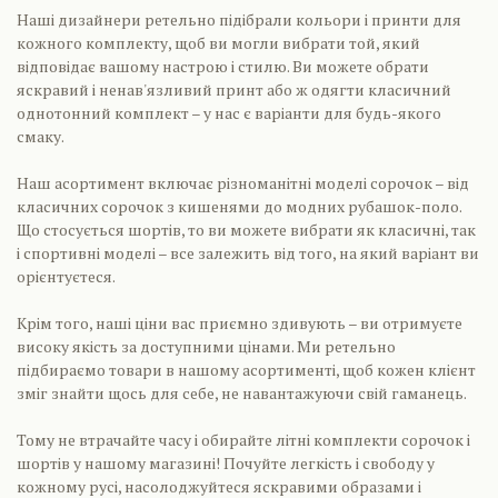
Наші дизайнери ретельно підібрали кольори і принти для
кожного комплекту, щоб ви могли вибрати той, який
відповідає вашому настрою і стилю. Ви можете обрати
яскравий і ненав'язливий принт або ж одягти класичний
однотонний комплект – у нас є варіанти для будь-якого
смаку.
Наш асортимент включає різноманітні моделі сорочок – від
класичних сорочок з кишенями до модних рубашок-поло.
Що стосується шортів, то ви можете вибрати як класичні, так
і спортивні моделі – все залежить від того, на який варіант ви
орієнтуєтеся.
Крім того, наші ціни вас приємно здивують – ви отримуєте
високу якість за доступними цінами. Ми ретельно
підбираємо товари в нашому асортименті, щоб кожен клієнт
зміг знайти щось для себе, не навантажуючи свій гаманець.
Тому не втрачайте часу і обирайте літні комплекти сорочок і
шортів у нашому магазині! Почуйте легкість і свободу у
кожному русі, насолоджуйтеся яскравими образами і