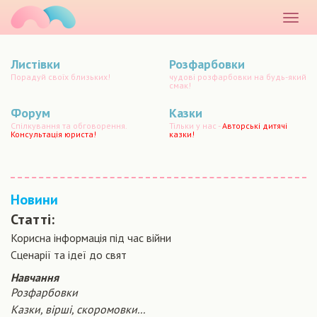
маматато
Розкр
меню
Листівки
Розфарбовки
Порадуй своїх близьких!
чудові розфарбовки на будь-який
смак!
Форум
Казки
Спілкування та обговорення.
Тільки у нас -
Авторські дитячі
Консультація юриста!
казки!
Новини
Статті:
Корисна інформація під час війни
Сценарiї та iдеї до свят
Навчання
Розфарбовки
Казки, вірші, скоромовки...