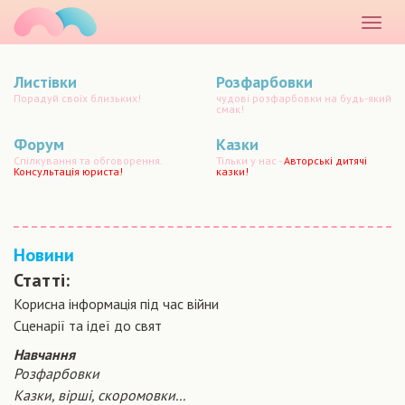
маматато
Розкр
меню
Листівки
Розфарбовки
Порадуй своїх близьких!
чудові розфарбовки на будь-який
смак!
Форум
Казки
Спілкування та обговорення.
Тільки у нас -
Авторські дитячі
Консультація юриста!
казки!
Новини
Статті:
Корисна інформація під час війни
Сценарiї та iдеї до свят
Навчання
Розфарбовки
Казки, вірші, скоромовки...