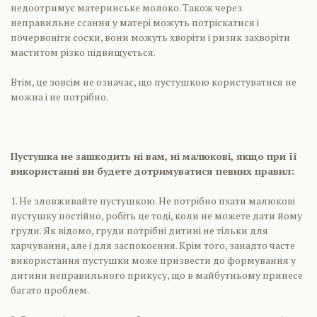
недоотримує материнське молоко. Також через
неправильне ссання у матері можуть потріскатися і
почервоніти соски, вони можуть хворіти і ризик захворіти
маститом різко підвищується.
Втім, це зовсім не означає, що пустушкою користуватися не
можна і не потрібно.
Пустушка не зашкодить ні вам, ні малюкові, якщо при її
використанні ви будете дотримуватися певних правил:
1. Не зловживайте пустушкою. Не потрібно пхати малюкові
пустушку постійно, робіть це тоді, коли не можете дати йому
груди. Як відомо, груди потрібні дитині не тільки для
харчування, але і для заспокоєння. Крім того, занадто часте
використання пустушки може призвести до формування у
дитини неправильного прикусу, що в майбутньому принесе
багато проблем.