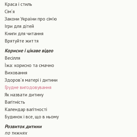
Краса і стиль
Сiм´я
Закони України про сiм'ю
Ігри для дітей
Книги для читання
Врятуйте життя
Корисне і цікаве відео
Весілля
Їжа: корисно та смачно
Виховання
Здоров´я матері і дитини
Грудне вигодовування
Як назвати дитину
Вагiтнiсть
Календар вагітності
Будинок і все, що в ньому
Розвиток дитини
по тижнях