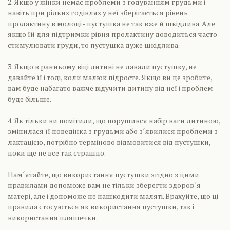
2. Якщо у жінки немає проблеми з годуванням грудьми і
навіть при рідких годівлях у неї зберігається рівень
пролактину в молоці - пустушка не так вже й шкідлива. Але
якщо їй для підтримки рівня пролактину доводиться часто
стимулювати груди, то пустушка дуже шкідлива.
3. Якщо в ранньому віці дитині не давали пустушку, не
давайте її і тоді, коли малюк підросте. Якщо ви це зробите,
вам буде набагато важче відучити дитину від неї і проблем
буде більше.
4. Як тільки ви помітили, що порушився набір ваги дитиною,
змінилася її поведінка з грудьми або з´явилися проблеми з
лактацією, потрібно терміново відмовитися від пустушки,
поки ще не все так страшно.
Пам´ятайте, що використання пустушки згідно з цими
правилами допоможе вам не тільки зберегти здоров´я
матері, але і допоможе не нашкодити маляті. Врахуйте, що ці
правила стосуються як використання пустушки, так і
використання пляшечки.