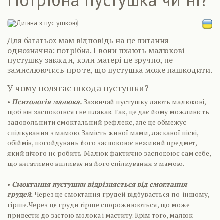
Для багатьох мам відповідь на це питання
однозначна: потрібна. І вони пхають малюкові
пустушку завжди, коли матері це зручно, не
замислюючись про те, що пустушка може нашкодити.
У чому полягає шкода пустушки?
•
Психологія малюка.
Зазвичай пустушку дають малюкові,
щоб він заспокоївся і не плакав. Так, це дає йому можливість
задовольнити смоктальний рефлекс, але це обмежує
спілкування з мамою. Замість живої мами, ласкавої пісні,
обіймів, погойдувань його заспокоює неживий предмет,
який нічого не робить. Малюк фактично заспокоює сам себе,
що негативно впливає на його спілкування з мамою.
•
Смоктання пустушки відрізняється від смоктання
грудей.
Через це смоктання грудей відбувається по-іншому,
гірше. Через це груди гірше спорожнюються, що може
привести до застою молока і маститу. Крім того, малюк