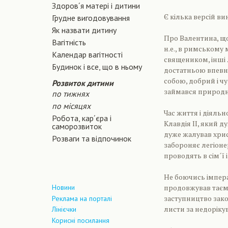
Здоров´я матері і дитини
Є кілька версій ви
Грудне вигодовування
Як назвати дитину
Про Валентина, що 
Вагiтнiсть
н.е., в римському
Календар вагітності
священиком, інші 
Будинок і все, що в ньому
достатньою впевн
собою, добрий і ч
Розвиток дитини
займався природ
по тижнях
по місяцях
Час життя і діяль
Робота, кар´єра і
Клавдія II, який 
саморозвиток
дуже жалував хрис
Розваги та відпочинок
забороняє легіоне
проводять в сім´ї 
Не боючись імпер
Новини
продовжував таємн
заступництво зако
Реклама на порталі
листи за недоріку
Лінієчки
Корисні посилання