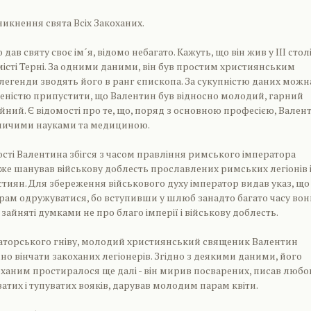
никнення свята Всіх Закоханих.
дав святу своє ім´я, відомо небагато. Кажуть, що він жив у III столі
 місті Терні. За одними даними, він був простим християнським
легенди зводять його в ранг єпископа. За сукупністю даних можн
еністю припустити, що Валентин був відносно молодий, гарний
уйний. Є відомості про те, що, поряд з основною професією, Вален
ничими науками та медициною.
ності Валентина збігся з часом правління римського імператора
дуже шанував військову доблесть прославлених римських легіонів і
тиян. Для збереження військового духу імператор видав указ, що
рам одружуватися, бо вступивши у шлюб занадто багато часу вон
і зайняті думками не про благо імперії і військову доблесть.
аторського гніву, молодий християнський священик Валентин
о вінчати закоханих легіонерів. Згідно з деякими даними, його
ханим простиралося ще далі - він мирив посварених, писав любо
ватих і тупуватих вояків, дарував молодим парам квіти.