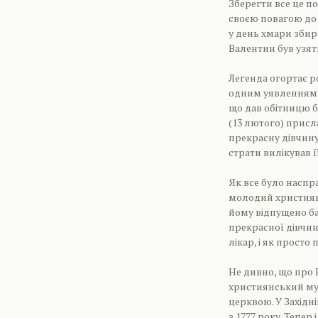
Зберегти все це п
своєю повагою до 
у день хмари збир
Валентин був узяти
Легенда огортає р
одним уявленням, 
що дав обітницю бе
(13 лютого) присл
прекрасну дівчину
страти вилікував її
Як все було наспра
молодий християнс
йому відпущено ба
прекрасної дівчини
лікар, і як прост
Не дивно, що про 
християнський муч
церквою. У Західні
з 1777 року. Тепер