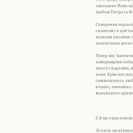
закоханих. Воно в
любові Петра та Ф
Створення першої 
сидячому в цей ча
шляхом писання л
валентинки досягл
Тепер під "валент
найкращими побаж
просто жартами, я
вони. Крім них лю
символізують любо
птахів і, звичайн
маленького крилат
Є й ще одна версія .
За часів заснуванн