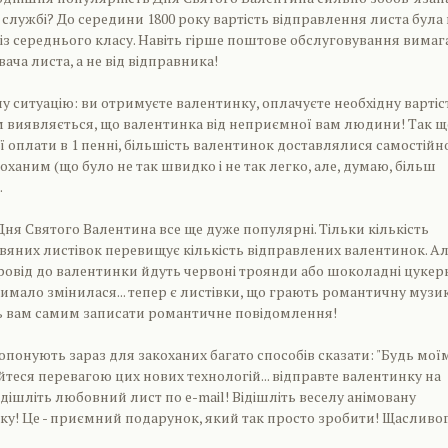
 службі? До середини 1800 року вартість відправлення листа була 
із середнього класу. Навіть гірше поштове обслуговування вимаг
ача листа, а не від відправника!
ну ситуацію: ви отримуєте валентинку, оплачуєте необхідну вартіс
м виявляється, що валентинка від неприємної вам людини! Так щ
 оплати в 1 пенні, більшість валентинок доставлялися самостійн
ханим (що було не так швидко і не так легко, але, думаю, більш
.
 Дня Святого Валентина все ще дуже популярні. Тільки кількість
вяних листівок перевищує кількість відправлених валентинок. А
провід до валентинки йдуть червоні троянди або шоколадні цукерк
имало змінилася... тепер є листівки, що грають романтичну музик
ь вам самим записати романтичне повідомлення!
ропонують зараз для закоханих багато способів сказати: "Будь мої
йтеся перевагою цих нових технологій... відправте валентинку на
адішліть любовний лист по e-mail! Відішліть веселу анімовану
ку! Це - приємний подарунок, який так просто зробити! Щасливо