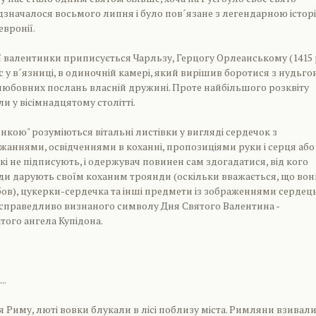
ідзначалося восьмого липня і було пов´язане з легендарною істор
евронії.
валентинки приписується Чарльзу, Герцогу Орлеанському (1415 р
с у в´язниці, в одиночній камері, який вирішив боротися з нудьго
юбовних послань власній дружині. Проте найбільшого розквіту
и у вісімнадцятому столітті.
инкою" розуміються вітальні листівки у вигляді сердечок з
аннями, освідченнями в коханні, пропозиціями руки і серця або
кі не підписують, і одержувач повинен сам здогадатися, від кого
ди дарують своїм коханим троянди (оскільки вважається, що вон
в), цукерки-сердечка та інші предмети із зображеннями сердець
о, справедливо визнаного символу Дня Святого Валентина -
ого ангела Купідона.
..
я Риму, люті вовки блукали в лісі поблизу міста. Римляни взивали