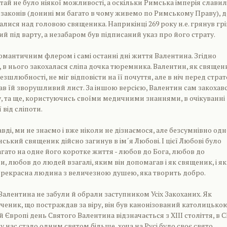
отай не було ніякої можливості, а оскільки Римська імперія слави
законів (донині ми багато в чому живемо по Римському Праву), 
алися над головою священика. Наприкінці 269 року н.е. грянув грі
й під варту, а незабаром був підписаний указ про його страту.
омантичним флером і самі останні дні життя Валентина. Згідно
в нього закохалася сліпа дочка тюремника. Валентин, як священ
зшлюбності, не міг відповісти на її почуття, але в ніч перед стра
ав їй зворушливий лист. За іншою версією, Валентин сам закохавс
, та ще, користуючись своїми медичними знаннями, в очікуванні
 від сліпоти.
вді, ми не знаємо і вже ніколи не дізнаємося, але безсумнівно одне
ький священик дійсно загинув в ім´я Любові. І цієї Любові було
гато на одне його коротке життя - любов до Бога, любов до
, любов до людей взагалі, яким він допомагав і як священик, і як
о прекрасна людина з величезною душею, яка творить добро.
Валентина не забули й обрали заступником Усіх Закоханих. Як
еник, що постраждав за віру, він був канонізований католицько
й Європі день Святого Валентина відзначається з ХІІІ століття, в 
 і у нас стало одним святом більше, хоча на Русі було своє свято