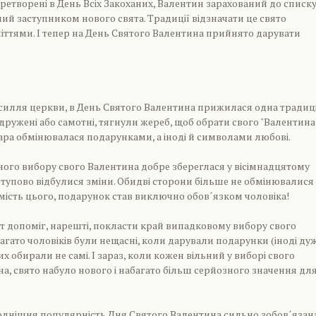
еретворені в День Всіх Закоханих, Валентин зарахований до списк
ний заступником нового свята. Традиції відзначати це свято
ттями. І тепер на День Святого Валентина прийнято дарувати
силля церкви, в День Святого Валентина прижилася одна традиці
одружені або самотні, тягнули жереб, щоб обрати свого "Валентина"
ара обмінювалася подарунками, а іноді й символами любові.
ого вибору свого Валентина добре збереглася у вісімнадцятому
оступово відбулися зміни. Обидві сторони більше не обмінювалися
мість цього, подарунок став виключно обов´язком чоловіка!
 допоміг, нарешті, покласти край випадковому вибору свого
агато чоловіків були нещасні, коли дарували подарунки (іноді ду
их обирали не самі. І зараз, коли кожен вільний у виборі свого
а, свято набуло нового і набагато більш серйозного значення дл
однішня популярність Дня Святого Валентина сильно зобов´язан