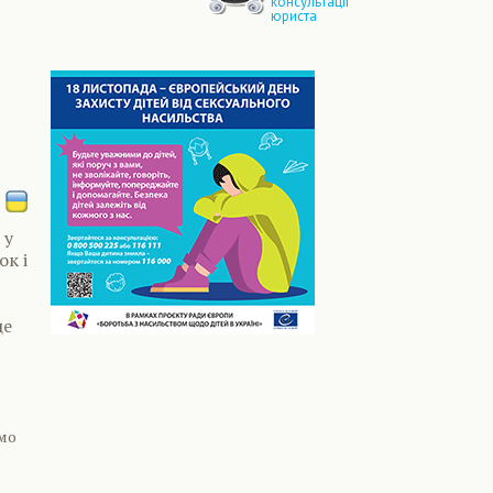
консультації
юриста
 у
ок і
це
емо