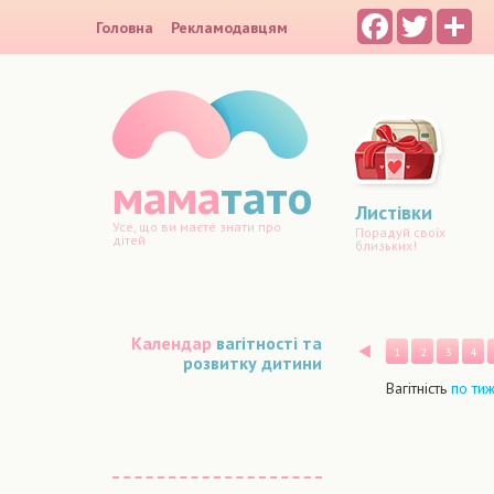
Facebook
Twitter
Sh
Головна
Рекламодавцям
мама
тато
Листівки
Усе, що ви маєте знати про
Порадуй своїх
дітей
близьких!
Календар
вагітності та
Назад
1
2
3
4
розвитку дитини
Вагітність
по ти