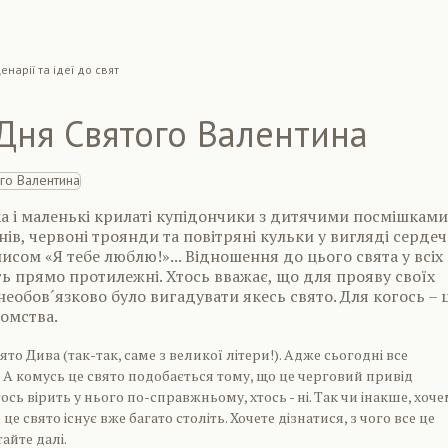
енарiї та iдеї до свят
 Дня Святого Валентина
а і маленькі крилаті купідончики з дитячими посмішками
нів, червоні троянди та повітряні кульки у вигляді сердеч
писом «Я тебе люблю!»... Відношення до цього свята у всіх
віть прямо протилежні. Хтось вважає, що для прояву своїх
 необов´язково було вигадувати якесь свято. Для когось – 
омства.
вято Дива (так-так, саме з великої літери!). Адже сьогодні все
А комусь це свято подобається тому, що це черговий привід
тось вірить у нього по-справжньому, хтось - ні. Так чи інакше, хоч
 це свято існує вже багато століть. Хочете дізнатися, з чого все це
айте далі.