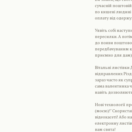
сучасній поштовій
по кишені людині 
оплату від одержув
Уявіть собі наступ
пересилки. А поті
до появи поштової
передбачуваним ко
приємно для дам)
Вітальні листівки
відправлених Різд
зараз часто як су
сама валентинка ч
навіть дозволяют
Нові технології п
(моєю)!" Скориста
відеокасеті! Або н
електронну листів
вам свята!