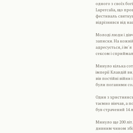
одного з своїх бог
Lupercalia, що про
фестиваль святку
відрізнявся від н
Молоді люди і дівч
записки. На кожній
адресується, і ім
сексом і сприймали
Минуло кілька сот 
імперії Клавдій в
вів постійні війни
були поганими со
Один з християнсь
таємно вінчав, а 
був страчений 14 л
Минуло ще 200 літ.
дивним чином збіг