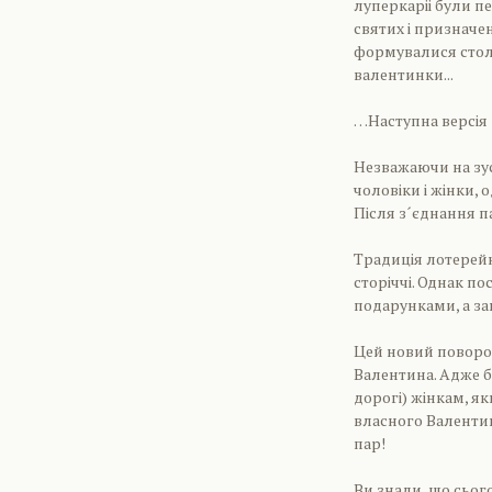
луперкаріі були п
святих і призначе
формувалися столі
валентинки...
…Наступна версія
Незважаючи на зу
чоловіки і жінки, 
Після з´єднання п
Традиція лотерейн
сторіччі. Однак п
подарунками, а за
Цей новий поворот
Валентина. Адже б
дорогі) жінкам, як
власного Валентин
пар!
Ви знали, що сьог