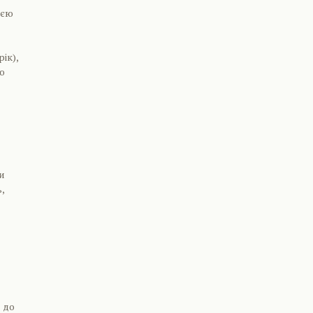
ією
ік),
ю
и
,
 до