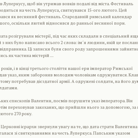
ів Луперкусу, щоб він утримав вовків подалі від міста. Фестиваль
водиться на честь Луперкуса, святкувався 15-ого лютого. Цей
вався як весняний фестиваль. Стародавній римський календар
ашого, оскільки лютий відносився до ранньої весняної пори.
ата розігрували містерії, під час яких складали в спеціальний ящ
 з них було написано всього 2 слова: ім´я людини, якій це послан
´я відправника. Ці записки були свого роду запрошеннями зайняти
сь як частина містерій ....
років, і в кінці третього століття нашої ери імператор Римської
идав указ, яким забороняв молодим чоловікам одружуватися. Кла
 і тому потребував дієздатної армії. А одружені солдати, на його ду
лдатами.
ких єпископів Валентин, посмів порушити указ імператора. Він
потім переховував закоханих, що прийшли нього за допомогою, за 
ютого 270 року.
 Церковні ієрархи звернули увагу на те, що дата страти Валентина
алася зі святкуваннями на честь Луперкуса. Папським указом