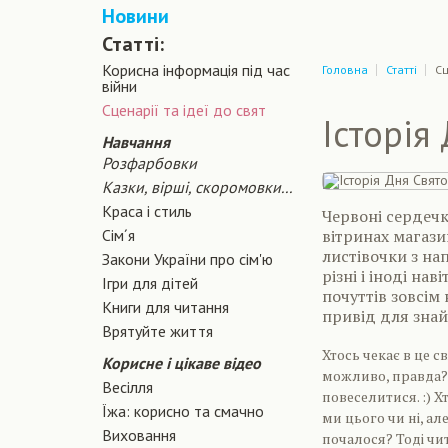
Новини
Статті:
Корисна інформація під час
Головна
Статті
Сц
війни
Сценарiї та iдеї до свят
Історія
Навчання
Розфарбовки
Казки, вірші, скоромовки...
Краса і стиль
Червоні сердечк
Сiм´я
вітринах магази
листівочки з на
Закони України про сiм'ю
різні і іноді на
Ігри для дітей
почуттів зовсім
Книги для читання
привід для знай
Врятуйте життя
Хтось чекає в це с
Корисне і цікаве відео
можливо, правда? 
Весілля
повеселитися. :) Х
Їжа: корисно та смачно
ми цього чи ні, але
Виховання
почалося? Тоді чит