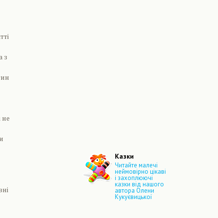
тті
а з
тин
 не
и
Казки
Читайте малечі
неймовірно цікаві
і захоплюючі
казки від нашого
вні
автора Олени
Кукуєвицької