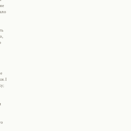
не
ало
ть
о,
о
ле
и. І
у;
м
го