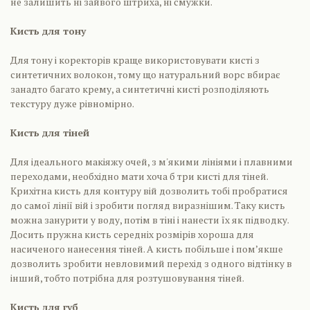
не залишить ні зайвого штриха, ні смужки.
Кисть для тону
Для тону і коректорів краще використовувати кисті з
синтетичних волокон, тому що натуральний ворс вбирає
занадто багато крему, а синтетичні кисті розподіляють
текстуру дуже рівномірно.
Кисть для тіней
Для ідеального макіяжу очей, з м'якими лініями і плавними
переходами, необхідно мати хоча б три кисті для тіней.
Крихітна кисть для контуру вій дозволить тобі пробратися
до самої лінії вій і зробити погляд виразнішим. Таку кисть
можна занурити у воду, потім в тіні і нанести їх як підводку.
Досить пружна кисть середніх розмірів хороша для
насиченого нанесення тіней. А кисть побільше і пом’якше
дозволить зробити невловимий перехід з одного відтінку в
інший, тобто потрібна для розтушовування тіней.
Кисть для губ