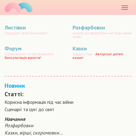
маматато
Розкр
меню
Листівки
Розфарбовки
Порадуй своїх близьких!
чудові розфарбовки на будь-який
смак!
Форум
Казки
Спілкування та обговорення.
Тільки у нас -
Авторські дитячі
Консультація юриста!
казки!
Новини
Статті:
Корисна інформація під час війни
Сценарiї та iдеї до свят
Навчання
Розфарбовки
Казки, вірші, скоромовки...