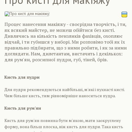
Процес нанесення макіяжу - своєрідна творчість, і ти,
як всякий майстер, не можеш обійтися без кисті.
Дивлячись на кількість пензликів фахівців, охоплює
відчай, і ти губишся у виборі. Ми розповімо тобі як їх
правильно підбирати, що з ними робити, і як за ними
доглядати. Нам, дилетантам, вистачить і декількох:
для рум'ян, розсипної пудри, губ, тіней, брів.
Кисть для пудри
Для пудри рекомендуються найбільші, м'які і пухнасті кисті.
Чим більше кисть, тим рівномірніше наноситься пудра.
Кисть для рум'ян
Кисть для рум'ян повинна бути м'якою, мати заокруглену
форму, вона більш плоска, ніж кисть для пудри. Така кисть