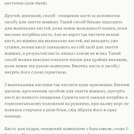
кисточки (для тіней).
Другий, швидкий, спосіб - очищення кисті за допомогою
засобу для зняття макіяжу. Такий спосіб більше підходить
для маленьких кистей, коли немає можливості чекати, поки
висохне потрібна кисть. Але не варто так чистити великі
кисті, на відміну від маленьких кистей, які виходять уже
сухими, великі кисті залишають на собі засіб для зняття
макіяжу, в результаті кисть липка і зовсім не м'яка. Такий
спосіб можна використовувати тільки для крайніх випадків,
коли немає під рукою шампуню. Вмочіть кисть в засобі, і
витріть його сухою серветкою.
З маленькими кистями так чистити куди приємніше. Ватним
диском, просоченим засобом для зняття макіяжу, протріть
кисті до повного очищення. Сушити кисті завжди потрібно в
горизонтальному положенні на рушнику, при цьому ворс не
повинен стирчати в різні боки, слід зібрати його в одну
копицю.
Кисть для пудри, очищений шампунем з бальзамом, сохне 5-