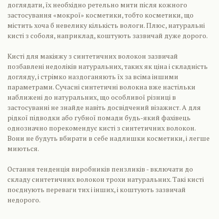
доглядати, їх необхідно ретельно мити після кожного
застосування «мокрої» косметики, тобто косметики, що
містить хоча б невелику кількість вологи. Плюс, натуральні
кисті з соболя, наприклад, коштують зазвичай дуже дорого.
Кисті для макіяжу з синтетичних волокон зазвичай
позбавлені недоліків натуральних, таких як ціна і складність
догляду, і стрімко наздоганяють їх за всіма іншими
параметрами. Сучасні синтетичні волокна вже настільки
наближені до натуральних, що особливої різниці в
застосуванні не знайде навіть досвідчений візажист. А для
рідкої підводки або губної помади будь-який фахівець
однозначно порекомендує кисті з синтетичних волокон.
Вони не будуть вбирати в себе надлишки косметики, і легше
миються.
Остання тенденція виробників пензликів - включати до
складу синтетичних волокон трохи натуральних. Такі кисті
поєднують переваги тих і інших, і коштують зазвичай
недорого.