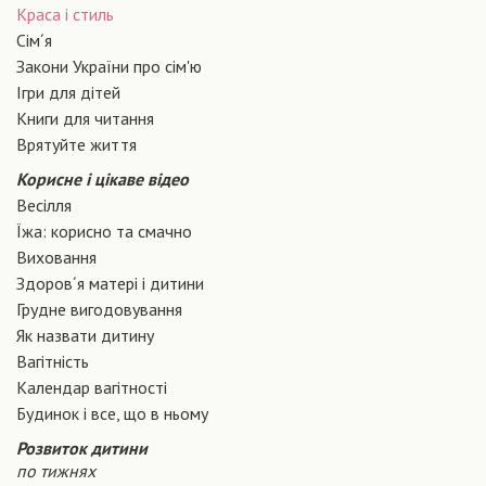
Краса і стиль
Сiм´я
Закони України про сiм'ю
Ігри для дітей
Книги для читання
Врятуйте життя
Корисне і цікаве відео
Весілля
Їжа: корисно та смачно
Виховання
Здоров´я матері і дитини
Грудне вигодовування
Як назвати дитину
Вагiтнiсть
Календар вагітності
Будинок і все, що в ньому
Розвиток дитини
по тижнях