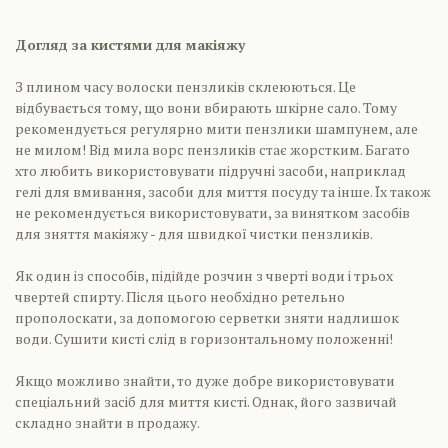
Догляд за кистями для макіяжу
З плином часу волоски пензликів склеюються. Це
відбувається тому, що вони вбирають шкірне сало. Тому
рекомендується регулярно мити пензлики шампунем, але
не милом! Від мила ворс пензликів стає жорстким. Багато
хто любить використовувати підручні засоби, наприклад
гелі для вмивання, засоби для миття посуду та інше. Їх також
не рекомендується використовувати, за винятком засобів
для зняття макіяжу - для швидкої чистки пензликів.
Як один із способів, підійде розчин з чверті води і трьох
чвертей спирту. Після цього необхідно ретельно
прополоскати, за допомогою серветки зняти надлишок
води. Сушити кисті слід в горизонтальному положенні!
Якщо можливо знайти, то дуже добре використовувати
спеціальний засіб для миття кисті. Однак, його зазвичай
складно знайти в продажу.