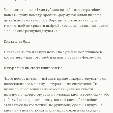
За допомогою кисті для губ можна набагато акуратніше
нанести губну помаду, зробити форму губ більш чіткою і
дістати до самих куточків. Ворс цієї кисті повинен бути
м'яким, щоб не дряпати шкіру. Волоски не повинні вилазити
з пензлика і розкуйовджуватись.
Кисть для брів
Невелика кисть для брів повинна бути найжорсткішою в
косметичці - для того, щоб надавати ідеальну форму брів.
Натуральні чи синтетичні кисті?
Часто постає питання, які кисті краще використовувати для
повсякденного макіяжу - натуральні чи синтетичні. Як
правило, професійні та високооплачувані візажисти
прагнуть використовувати натуральні кисті з ворсу білки або
соболя. Їхня перевага в тому, що такі кисті дбайливіше
ставляться до косметики, не руйнуючи сухі тіні і пудру. За
кистями з повністю натуральних волокон дуже складно