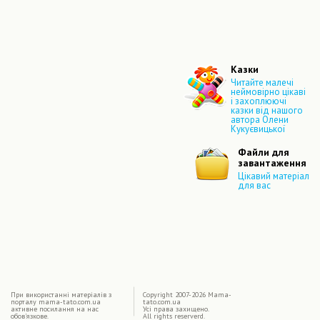
Казки
Читайте малечі
неймовірно цікаві
і захоплюючі
казки від нашого
автора Олени
Кукуєвицької
Файли для
завантаження
Цікавий матеріал
для вас
|
При використаннi матерiалiв з
Copyright 2007-2026 Mama-
порталу mama-tato.com.ua
tato.com.ua
активне посилання на нас
Усі права захищено.
обов'язкове.
All rights reserverd.