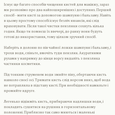
Існує ще багато способів чищення кистей для макіяжу, зараз
ми розповімо про два найпоширеніших і доступних. Перший
спосіб - мити кисті за допомогою шампуню і бальзаму. Навіть
в цьому простому способі існує безліч нюансів, які слід
враховувати. Після такої чистки пензлики сохнуть кілька
годин. Якщо ти помиєш їх ввечері, до ранку вони будуть
готові до використання, тому цілком зручний спосіб.
Наберіть в долоню по пів чайної ложки шампуня і бальзаму, і
трохи води, спіньте, вмочіть туди пензлик. Акуратними
рухами у напрямку до кінця ворсу видаліть з пензлика
частинки косметики.
Під тонким струменем води змийте піну, обертаючи кисть
навколо своєї осі. Тримати кисть слід ворсом вниз, щоб вода
не потрапляла в підставу кисті. При необхідності намильте і
промийте вдруге.
Легенько відіжміть кисть, прибираючи надлишки води, і
покладвть сушитися на рушник в горизонтальному
положенні. Приблизно так само миються і маленькі