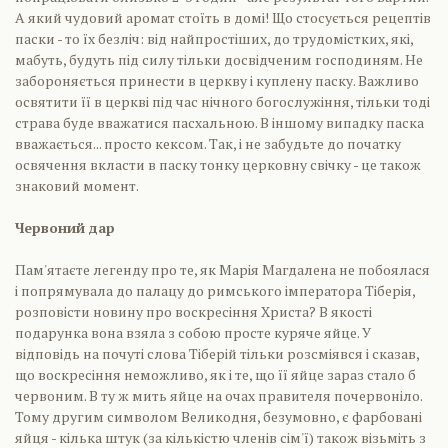
А який чудовий аромат стоїть в домі! Що стосується рецептів
паски - то їх безліч: від найпростіших, до трудомістких, які,
мабуть, будуть під силу тільки досвідченим господиням. Не
забороняється принести в церкву і куплену паску. Важливо
освятити її в церкві під час нічного богослужіння, тільки тоді
страва буде вважатися пасхальною. В іншому випадку паска
вважається... просто кексом. Так, і не забудьте до початку
освячення вкласти в паску тонку церковну свічку - це також
знаковий момент.
Червоний дар
Пам'ятаєте легенду про те, як Марія Магдалена не побоялася
і попрямувала до палацу до римського імператора Тіберія,
розповісти новину про воскресіння Христа? В якості
подарунка вона взяла з собою просте куряче яйце. У
відповідь на почуті слова Тіберій тільки розсміявся і сказав,
що воскресіння неможливо, як і те, що її яйце зараз стало б
червоним. В ту ж мить яйце на очах правителя почервоніло.
Тому другим символом Великодня, безумовно, є фарбовані
яйця - кілька штук (за кількістю членів сім'ї) також візьміть з