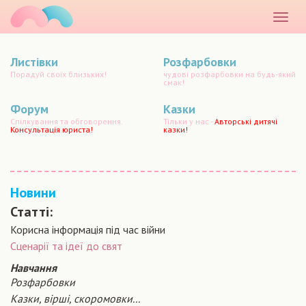
маматато
Розкр
меню
Листівки
Розфарбовки
Порадуй своїх близьких!
чудові розфарбовки на будь-який
смак!
Форум
Казки
Спілкування та обговорення.
Тільки у нас -
Авторські дитячі
Консультація юриста!
казки!
Новини
Статті:
Корисна інформація під час війни
Сценарiї та iдеї до свят
Навчання
Розфарбовки
Казки, вірші, скоромовки...