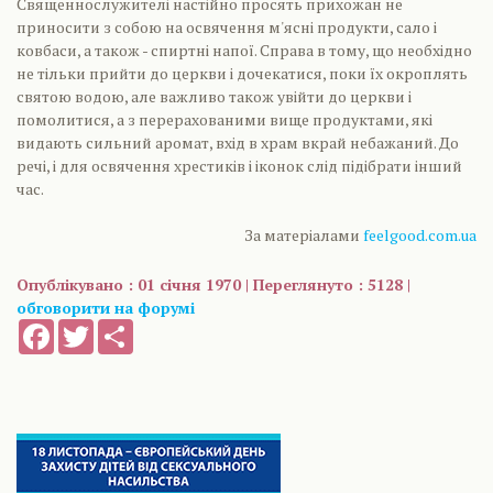
Священнослужителі настійно просять прихожан не
приносити з собою на освячення м'ясні продукти, сало і
ковбаси, а також - спиртні напої. Справа в тому, що необхідно
не тільки прийти до церкви і дочекатися, поки їх окроплять
святою водою, але важливо також увійти до церкви і
помолитися, а з перерахованими вище продуктами, які
видають сильний аромат, вхід в храм вкрай небажаний. До
речі, і для освячення хрестиків і іконок слід підібрати інший
час.
За матеріалами
feelgood.com.ua
Опублікувано : 01 січня 1970 | Переглянуто : 5128 |
обговорити на форумі
Facebook
Twitter
Share