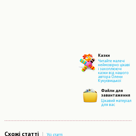
Казки
Читайте малечі
неймовірно цікаві
і захоплюючі
казки від нашого
автора Олени
Кукуєвицької
Файли для
завантаження
Цікавий матеріал
для вас
Схожі статті
|
Усі статті