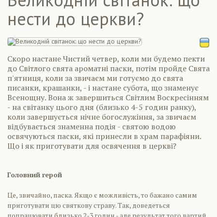
нести до церкви?
Скоро настане Чистий четвер, коли ми будемо пекти
до Світлого свята ароматні паски, потім пройде Свята
п'ятниця, коли за звичаєм ми готуємо до свята
писанки, крашанки, - і настане субота, що знаменує
Всенощну. Вона ж завершиться Світлим Воскресінням
- на світанку цього дня (близько 4-5 годин ранку),
коли завершується нічне богослужіння, за звичаєм
відбувається знаменна подія - святою водою
освячуються паски, які принесли в храм парафіяни.
Що і як приготувати для освячення в церкві?
Головний герой
Це, звичайно, паска. Якщо є можливість, то бажано самим
приготувати цю святкову страву. Так, доведеться
попрацювати близько 2-3 годин - але результат того вартий.