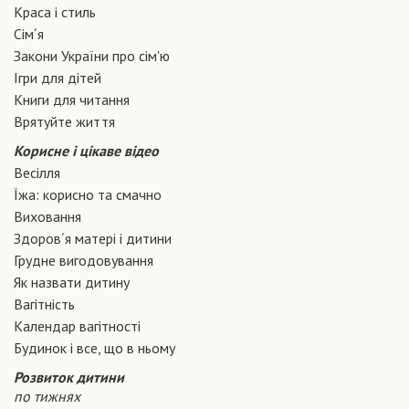
Краса і стиль
Сiм´я
Закони України про сiм'ю
Ігри для дітей
Книги для читання
Врятуйте життя
Корисне і цікаве відео
Весілля
Їжа: корисно та смачно
Виховання
Здоров´я матері і дитини
Грудне вигодовування
Як назвати дитину
Вагiтнiсть
Календар вагітності
Будинок і все, що в ньому
Розвиток дитини
по тижнях