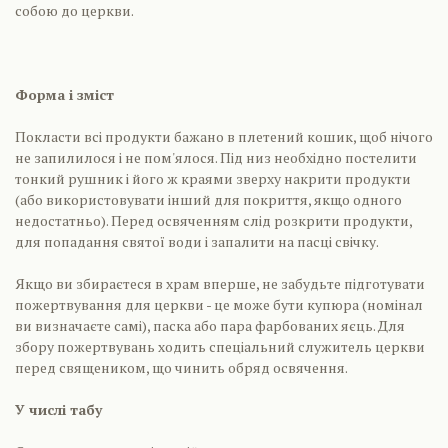
собою до церкви.
Форма і зміст
Покласти всі продукти бажано в плетений кошик, щоб нічого
не запилилося і не пом'ялося. Під низ необхідно постелити
тонкий рушник і його ж краями зверху накрити продукти
(або використовувати інший для покриття, якщо одного
недостатньо). Перед освяченням слід розкрити продукти,
для попадання святої води і запалити на пасці свічку.
Якщо ви збираєтеся в храм вперше, не забудьте підготувати
пожертвування для церкви - це може бути купюра (номінал
ви визначаєте самі), паска або пара фарбованих яєць. Для
збору пожертвувань ходить спеціальний служитель церкви
перед священиком, що чинить обряд освячення.
У числі табу