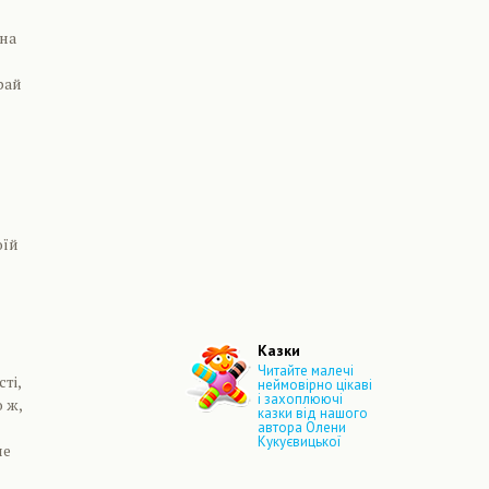
 на
рай
оїй
Казки
Читайте малечі
ті,
неймовірно цікаві
і захоплюючі
 ж,
казки від нашого
автора Олени
Кукуєвицької
не