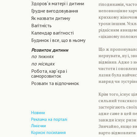
Здоров´я матері і дитини
гіподинамія, часто
Грудне вигодовування
неповноцінне харчу
крихкому жіночому
Як назвати дитину
трохи іншим. Ускла
Вагiтнiсть
рідкісним явищем.
Календар вагітності
«цікавому положен
Будинок і все, що в ньому
Що ж пропонувалос
Розвиток дитини
нервувати, ну і, з
по тижнях
відміняв. Адже з 
по місяцях
чистоти і оновленн
Робота, кар´єра і
лазня була найчис
саморозвиток
навряд чи зустріне
Розваги та відпочинок
Крім того, існує 
сильний токсикоз 
застерігають своїх
Новини
адже саме в цей п
Реклама на порталі
завжди існує ризи
Лінієчки
Звичайно, якщо ви
Корисні посилання
варто відмовляти 