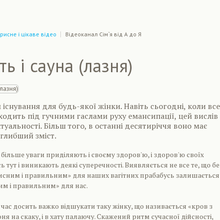
рисне і цікаве відео
Відеоканал Сім`я від А до Я
ть і сауна (лазня)
 існування для будь-якої жінки. Навіть сьогодні, коли все
одить під гучними гаслами руху емансипації, цей вислів
туальності. Більш того, в останні десятиріччя воно має
 глибший зміст.
 більше уваги приділяють і своєму здоров'ю, і здоров'ю своїх
сь тут і виникають деякі суперечності. Виявляється не все те, що бе
рисним і правильним» для наших вагітних прабабусь залишається
им і правильним» для нас.
 час досить важко відшукати таку жінку, що називається «кров з
ня на скаку, і в хату палаючу. Скажений ритм сучасної дійсності,