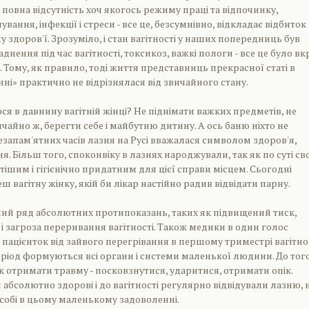
 повна відсутність хоч якогось режиму праці та відпочинку,
вання, інфекції і стреси - все це, безсумнівно, відкладає відбиток
 здоров'ї. Зрозуміло, і стан вагітності у наших попередниць був
днення під час вагітності, токсикоз, важкі пологи - все це було вк
 Тому, як правило, тоді життя представниць прекрасної статі в
ні» практично не відрізнялася від звичайного стану.
я в давнину вагітній жінці? Не піднімати важких предметів, не
вичайно ж, берегти себе і майбутню дитину. А ось баню ніхто не
незапам'ятних часів лазня на Русі вважалася символом здоров'я,
я. Більш того, споконвіку в лазнях народжували, так як по суті св
тішим і гігієнічно придатним для цієї справи місцем. Сьогодні
ш вагітну жінку, якій би лікар настійно радив відвідати парну.
цілий ряд абсолютних протипоказань, таких як підвищений тиск,
і загроза переривання вагітності. Також медики в один голос
 пацієнток від зайвого перегрівання в першому триместрі вагітнос
еріод формуються всі органи і системи маленької людини. До того
к отримати травму - посковзнутися, ударитися, отримати опік.
 абсолютно здорові і до вагітності регулярно відвідували лазню, 
собі в цьому маленькому задоволенні.