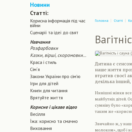
Новини
Статті:
Корисна інформація під час
Головна
Статті
Ко
війни
Сценарiї та iдеї до свят
Вагітніс
Навчання
Розфарбовки
Казки, вірші, скоромовки...
Краса і стиль
Дитина є сенсом
Сiм´я
наше життя прох
втратив своєї ак
Закони України про сiм'ю
декілька інший,
Ігри для дітей
Книги для читання
Нинішні жінки все
Врятуйте життя
майбутніх дітей. О
сумніву було «ко
Корисне і цікаве відео
таким же «корисн
Весілля
Їжа: корисно та смачно
Звичайно ж, у наш
Виховання
молоком», щоб і ко