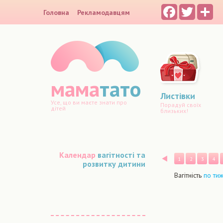
Facebook
Twitter
Sh
Головна
Рекламодавцям
мама
тато
Листівки
Усе, що ви маєте знати про
Порадуй своїх
дітей
близьких!
Календар
вагітності та
Назад
1
2
3
4
розвитку дитини
Вагітність
по ти