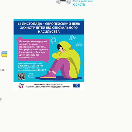
консультації
юриста
 не
з