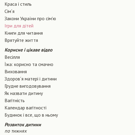
Краса і стиль
Сiм´я
Закони України про сiм'ю
Ігри для дітей
Книги для читання
Врятуйте життя
Корисне і цікаве відео
Весілля
Їжа: корисно та смачно
Виховання
Здоров´я матері і дитини
Грудне вигодовування
Як назвати дитину
Вагiтнiсть
Календар вагітності
Будинок і все, що в ньому
Розвиток дитини
по тижнях