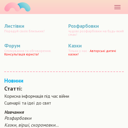
маматато
Розкр
меню
Листівки
Розфарбовки
Порадуй своїх близьких!
чудові розфарбовки на будь-який
смак!
Форум
Казки
Спілкування та обговорення.
Тільки у нас -
Авторські дитячі
Консультація юриста!
казки!
Новини
Статті:
Корисна інформація під час війни
Сценарiї та iдеї до свят
Навчання
Розфарбовки
Казки, вірші, скоромовки...