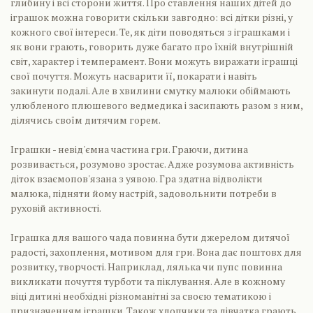
глибину і всі сторони життя. Про ставлення наших дітей до
іграшок можна говорити скільки завгодно: всі дітки різні, у
кожного свої інтереси. Те, як діти поводяться з іграшками і
як вони грають, говорить дуже багато про їхній внутрішній
світ, характер і темперамент. Вони можуть виражати іграшці
свої почуття. Можуть насварити її, покарати і навіть
закинути подалі. Але в хвилини смутку малюки обіймають
улюбленого плюшевого ведмедика і засипають разом з ним,
ділячись своїм дитячим горем.
Іграшки - невід'ємна частина гри. Граючи, дитина
розвивається, розумово зростає. Адже розумова активність
діток взаємопов'язана з уявою. Гра здатна відволікти
малюка, підняти йому настрій, задовольнити потреби в
руховій активності.
Іграшка для вашого чада повинна бути джерелом дитячої
радості, захоплення, мотивом для гри. Вона дає поштовх для
розвитку, творчості. Наприклад, лялька чи пупс повинна
викликати почуття турботи та піклування. Але в кожному
віці дитині необхідні різноманітні за своєю тематикою і
призначенням іграшки. Також хлопчики та дівчатка грають