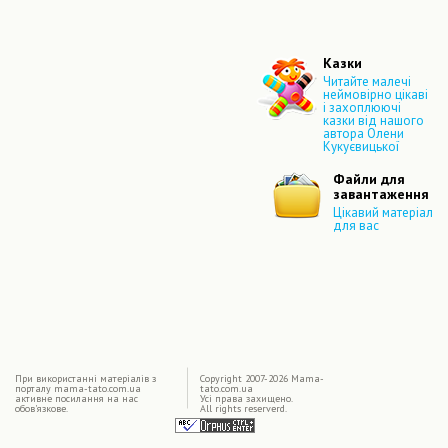
Казки
Читайте малечі
неймовірно цікаві
і захоплюючі
казки від нашого
автора Олени
Кукуєвицької
Файли для
завантаження
Цікавий матеріал
для вас
|
При використаннi матерiалiв з
Copyright 2007-2026 Mama-
порталу mama-tato.com.ua
tato.com.ua
активне посилання на нас
Усі права захищено.
обов'язкове.
All rights reserverd.