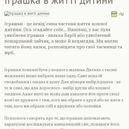
Іграшки - це невід'ємна частина життя кожної
дитини. Ось згадайте себе... Напевно, у вас була
улюблена іграшка - лялька Барбі або улюблений
пошарпаний зайчик, а може й ведмедик. Ми могли
читати йому казки, розповідати про свої таємниці та
мрії.
Іграшки повинні бути у кожного малюка. Дитина з тисячі
можливих може вибрати лише одну. Саме вона їй
сподобалася і запала в душу. Для дітвори вибір іграшок - це
те ж саме, що для дорослого - вибір друзів або коханої
людини. Адже ніхто не може нам наказати йти проти своєї
волі і не дружити з тим, кого ми обрали в друзі або не жити з
тим, кого ми обрали собі в дружини або чоловіки.
Психологи говорять про те, що іграшки допомагають
карапузові досліджувати навколишній світ, пізнавати його