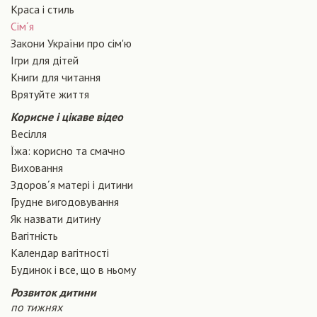
Краса і стиль
Сiм´я
Закони України про сiм'ю
Ігри для дітей
Книги для читання
Врятуйте життя
Корисне і цікаве відео
Весілля
Їжа: корисно та смачно
Виховання
Здоров´я матері і дитини
Грудне вигодовування
Як назвати дитину
Вагiтнiсть
Календар вагітності
Будинок і все, що в ньому
Розвиток дитини
по тижнях