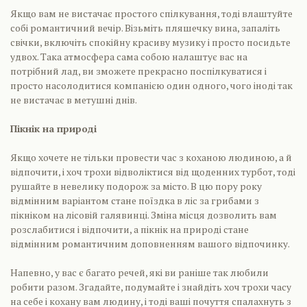
Якщо вам не вистачає простого спілкування, тоді влаштуйте
собі романтичний вечір. Візьміть пляшечку вина, запаліть
свічки, включіть спокійну красиву музику і просто посидьте
удвох. Така атмосфера сама собою налаштує вас на
потрібний лад, ви зможете прекрасно поспілкуватися і
просто насолодитися компанією один одного, чого іноді так
не вистачає в метушні днів.
Пікнік на природі
Якщо хочете не тільки провести час з коханою людиною, а й
відпочити, і хоч трохи відволіктися від щоденних турбот, тоді
рушайте в невелику подорож за місто. В цю пору року
відмінним варіантом стане поїздка в ліс за грибами з
пікніком на лісовій галявинці. Зміна місця дозволить вам
розслабитися і відпочити, а пікнік на природі стане
відмінним романтичним доповненням вашого відпочинку.
Напевно, у вас є багато речей, які ви раніше так любили
робити разом. Згадайте, подумайте і знайдіть хоч трохи часу
на себе і кохану вам людину, і тоді ваші почуття спалахнуть з