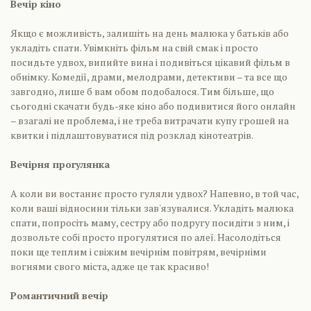
Вечір кіно
Якщо є можливість, залишіть на день малюка у батьків або
укладіть спати. Увімкніть фільм на свій смак і просто
посидьте удвох, випийте вина і подивіться цікавий фільм в
обнімку. Комедії, драми, мелодрами, детективи – та все що
завгодно, лише б вам обом подобалося. Тим більше, що
сьогодні скачати будь-яке кіно або подивитися його онлайн
– взагалі не проблема, і не треба витрачати купу грошей на
квитки і підлаштовуватися під розклад кінотеатрів.
Вечірня прогулянка
А коли ви востаннє просто гуляли удвох? Напевно, в той час,
коли ваші відносини тільки зав'язувалися. Укладіть малюка
спати, попросіть маму, сестру або подругу посидіти з ним, і
дозвольте собі просто прогулятися по алеї. Насолодіться
поки ще теплим і свіжим вечірнім повітрям, вечірніми
вогнями свого міста, адже це так красиво!
Романтичний вечір