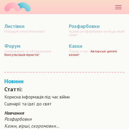
маматато
Розкр
меню
Листівки
Розфарбовки
Порадуй своїх близьких!
чудові розфарбовки на будь-який
смак!
Форум
Казки
Спілкування та обговорення.
Тільки у нас -
Авторські дитячі
Консультація юриста!
казки!
Новини
Статті:
Корисна інформація під час війни
Сценарiї та iдеї до свят
Навчання
Розфарбовки
Казки, вірші, скоромовки...