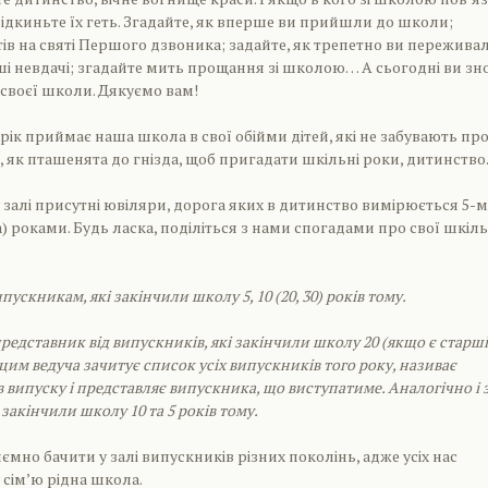
 відкиньте їх геть. Згадайте, як вперше ви прийшли до школи;
ітів на святі Першого дзвоника; задайте, як трепетно ви пережива
рші невдачі; згадайте мить прощання зі школою… А сьогодні ви зн
о своєї школи. Дякуємо вам!
 рік приймає наша школа в свої обійми дітей, які не забувають пр
и, як пташенята до гнізда, щоб пригадати шкільні роки, дитинство
залі присутні ювіляри, дорога яких в дитинство вимірюється 5-м
а) роками. Будь ласка, поділіться з нами спогадами про свої шкіль
пускникам, які закінчили школу 5, 10 (20, 30) років тому.
едставник від випускників, які закінчили школу 20 (якщо є старші
 цим ведуча зачитує список усіх випускників того року, називає
 випуску і представляє випускника, що виступатиме. Аналогічно і 
закінчили школу 10 та 5 років тому.
ємно бачити у залі випускників різних поколінь, адже усіх нас
 сім’ю рідна школа.