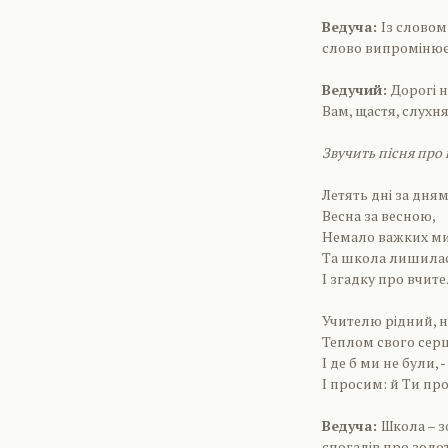
Ведуча:
Із словом
слово випромінює 
Ведучий:
Дорогі 
Вам, щастя, слухнян
Звучить пісня про 
Летять дні за дня
Весна за весною,
Немало важких ми
Та школа лишилас
І згадку про вчите
Учителю рідний, 
Теплом свого серця
І де б ми не були, 
І просим: й Ти про
Ведуча:
Школа – з
спогадів про золот