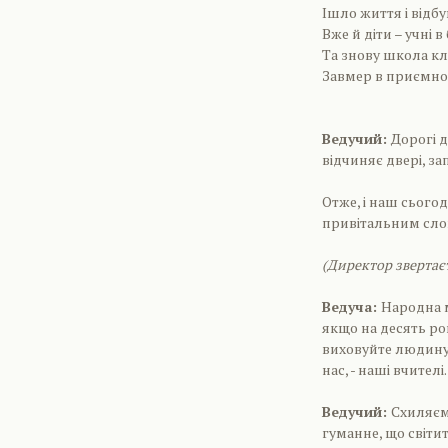
Ішло життя і відбу
Вже й діти – учні в
Та знову школа кли
Завмер в приємном
Ведучий:
Дорогі 
відчиняє двері, за
Отже, і наш сьогод
привітальним сло
(Директор звертаєт
Ведуча:
Народна м
якщо на десять ро
виховуйте людину».
нас, - наші вчителі.
Ведучий:
Схиляєм
гуманне, що світить