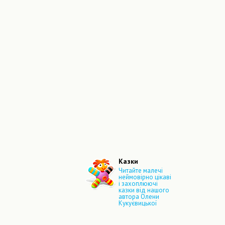
Казки
Читайте малечі
неймовірно цікаві
і захоплюючі
казки від нашого
автора Олени
Кукуєвицької