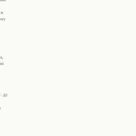
ли
ову
о
.
а,
ні
 -30
з