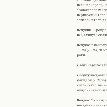
певні прикрощі, -
згадайте запах кв
перші успіхи і пе
завітали в гості д
Ведучий:
З року в
неї, а линуть сюд
Ведуча:
У нашому 
10-ма (20-ма, 30-м
роки.
Слово надається ви
Спершу виступає пр
років) тому. Перед
класних керівників
випускниками, які 
Ведуча:
Як же при
поєднала у велику