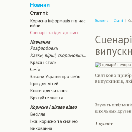
Новини
Статті:
Корисна інформація під час
Головна
Статті
Сц
війни
Сценарiї та iдеї до свят
Сценарі
Навчання
випускн
Розфарбовки
Казки, вірші, скоромовки...
Краса і стиль
Сiм´я
Святково прибра
Закони України про сiм'ю
випускників, які
Ігри для дітей
Книги для читання
Врятуйте життя
Звучить шкільний 
Корисне і цікаве відео
школьных друзей»
Весілля
Їжа: корисно та смачно
1 куплет
Виховання