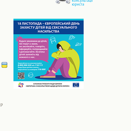
консультації
юриста
ер