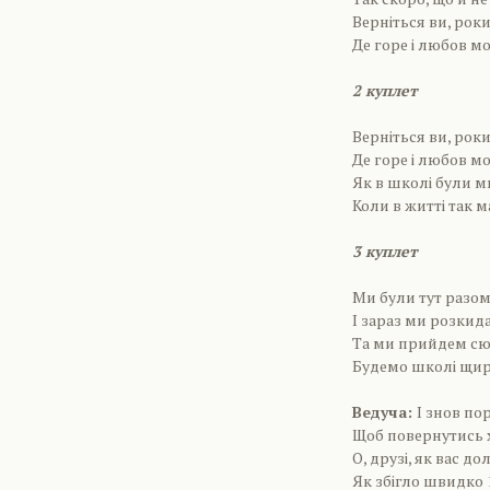
Верніться ви, роки
Де горе і любов мо
2 куплет
Верніться ви, роки
Де горе і любов мо
Як в школі були 
Коли в житті так м
3 куплет
Ми були тут разо
І зараз ми розкидан
Та ми прийдем сю
Будемо школі щир
Ведуча:
І знов по
Щоб повернутись х
О, друзі, як вас д
Як збігло швидко 1