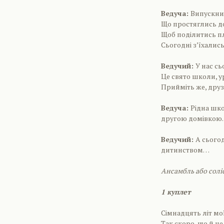
Ведуча:
Випускник
Що простяглись д
Щоб поділитись п
Сьогодні з’їхались
Ведучий:
У нас сь
Це свято школи, у
Прийміть же, друз
Ведуча:
Рідна шко
другою домівкою.
Ведучий:
А сього
дитинством…
Ансамбль або солі
1 куплет
Сімнадцять літ мо
Так скоро, що й не