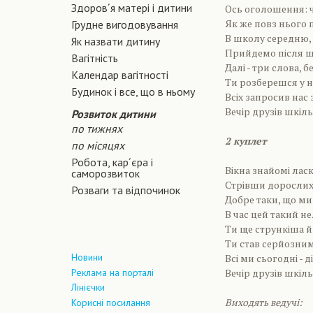
Здоров´я матері і дитини
Ось оголошення: 
Як же повз нього 
Грудне вигодовування
В школу середню, 
Як назвати дитину
Прийдемо після ш
Вагiтнiсть
Далі - три слова, б
Календар вагітності
Ти розберешся у н
Будинок і все, що в ньому
Всіх запросив нас 
Вечір друзів шкіл
Розвиток дитини
по тижнях
2 куплет
по місяцях
Робота, кар´єра і
Вікна знайомі ласк
саморозвиток
Стрівши дорослих 
Розваги та відпочинок
Добре таки, що ми
В час цей такий н
Ти ще стрункіша й
Ти став серйозним
Новини
Всі ми сьогодні - д
Реклама на порталі
Вечір друзів шкіл
Лінієчки
Виходять ведучі:
Корисні посилання