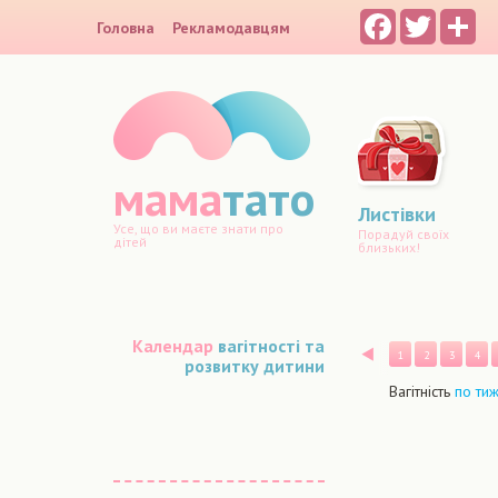
Facebook
Twitter
Sh
Головна
Рекламодавцям
мама
тато
Листівки
Усе, що ви маєте знати про
Порадуй своїх
дітей
близьких!
Календар
вагітності та
Назад
1
2
3
4
розвитку дитини
Вагітність
по ти