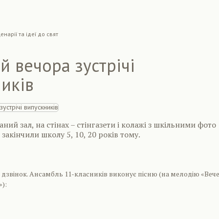
енарiї та iдеї до свят
й вечора зустрічі
иків
ний зал, на стінах – стінгазети і колажі з шкільними фото
 закінчили школу 5, 10, 20 років тому.
дзвінок. Ансамбль 11-класників виконує пісню (на мелодію «Веч
):