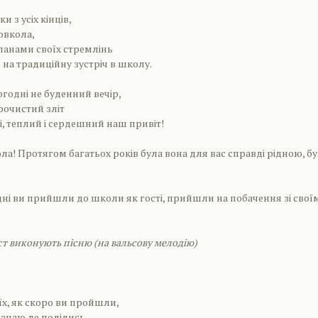
и з усіх кінців,
овкола,
ланами своїх стремлінь
 на традиційну зустріч в школу.
огодні не буденний вечір,
рочистий зліт
і, теплий і сердешний наш привіт!
ла! Протягом багатьох років була вона для вас справді рідною, б
дні ви прийшли до школи як гості, прийшли на побачення зі свої
ст виконують пісню (на вальсову мелодію)
їх, як скоро ви пройшли,
 знаю де поділись.