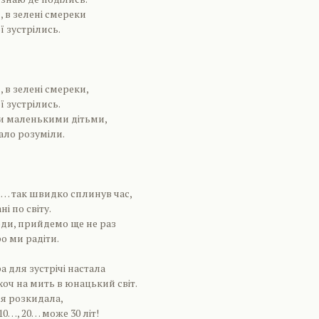
, в зелені смереки
ї зустрілись.
, в зелені смереки,
ї зустрілись.
ми маленькими дітьми,
ало розуміли.
м… так швидко сплинув час,
і по світу.
ди, прийдемо ще не раз
о ми радіти.
ра для зустрічі настала
оч на мить в юнацький світ.
оля розкидала,
0…, 20… може 30 літ!