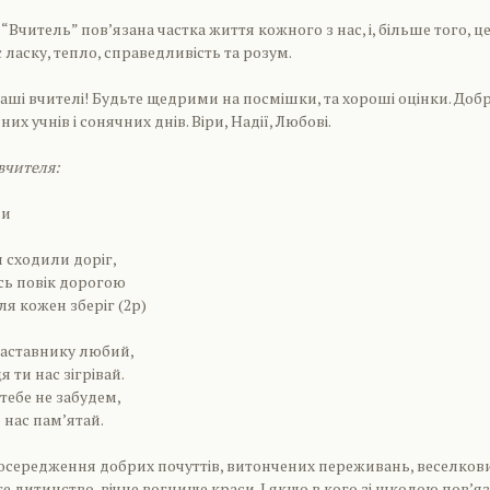
 “Вчитель” пов’язана частка життя кожного з нас, і, більше того, ц
ласку, тепло, справедливість та розум.
наші вчителі! Будьте щедрими на посмішки, та хороші оцінки. Доб
их учнів і сонячних днів. Віри, Надії, Любові.
вчителя:
ми
 сходили доріг,
ь повік дорогою
ля кожен зберіг (2р)
наставнику любий,
 ти нас зігрівай.
- тебе не забудем,
 нас пам’ятай.
осередження добрих почуттів, витончених переживань, веселков
е дитинство, вічне вогнище краси. І якщо в кого зі школою пов’яз