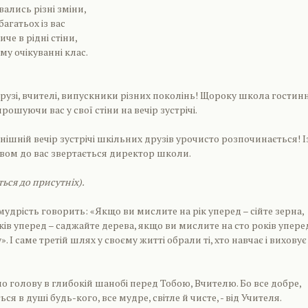
вались різні зміни,
 багатьох із вас
че в рідні стіни,
у очікуванні клас.
друзі, вчителі, випускники різних поколінь! Щороку школа гостин
прошуючи вас у свої стіни на вечір зустрічі.
нішній вечір зустрічі шкільних друзів урочисто розпочинається! І
вом до вас звертається директор школи.
ься до присутніх).
удрість говорить: «Якщо ви мислите на рік уперед – сійте зерна,
ків уперед – саджайте дерева, якщо ви мислите на сто років упере
 І саме третій шлях у своєму житті обрали ті, хто навчає і виховує
о голову в глибокій шанобі перед Тобою, Вчителю. Бо все добре,
ся в душі будь-кого, все мудре, світле й чисте, - від Учителя.