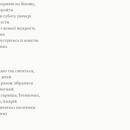
чорним по білому,
пройти.
в суботу увечері
ести.
ез всякої мудрості,
их.
зустрітись із юністю
ьних
аво так світяться,
дітей.
 разом зібралися
елегкий.
 гарніша, Тетяночко,
, Андрій.
івчатка і хлопчики.
ьних