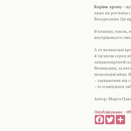
Корінь хрону
– ще
адже ця рослина с
Воскресіння. Ця в
В кошику, також, 
внутрішнього світ
А от великодні кр
й загалом серед ат
західноєвропейськ
Великодня, за ле
шоколадні яйця. 
– зауваження від с
– їх освячувати за
Автор: Марта Па
Опублікувано : 09
Facebook
Twitter
Sh