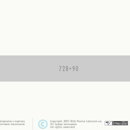
|
терiалiв з порталу
Copyright 2007-2026 Mama-tato.com.ua
активне посилання
Усі права захищено.
All rights reserverd.