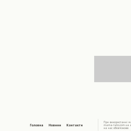
|
При використаннi ма
Головна
Новини
Контакти
mama-tato.com.ua 
на нас обов'язкове.