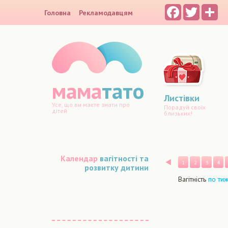
Facebook
Twitter
Sh
Головна
Рекламодавцям
мама
тато
Листівки
Усе, що ви маєте знати про
Порадуй своїх
дітей
близьких!
Календар
вагітності та
Назад
1
2
3
4
розвитку дитини
Вагітність
по ти