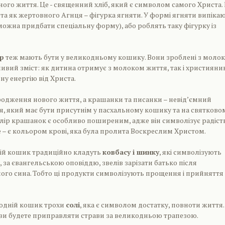
чного життя. Це - священний хліб, який є символом самого Христа.
а як жертовного Агнця – фігурка ягняти. У формі ягняти випіка
можна придбати спеціальну форму), або роблять таку фігурку із
ир
теж мають бути у великодньому кошику. Вони зроблені з молока
бливий зміст: як дитина отримує з молоком життя, так і християни
у енергію від Христа.
одження нового життя, а крашанки та писанки – невід’ємний
, який має бути присутнім у пасхальному кошику та на святково
олір крашанок є особливо поширеним, адже він символізує радіст
е – є кольором крові, яка була пролита Воскреслим Христом.
ній кошик традиційно кладуть
ковбасу і шинку
, які символізують
, за євангельською оповіддю, звелів зарізати батько після
ого сина. Тобто ці продукти символізують прощення і прийняття
кодній кошик трохи
солі
, яка є символом достатку, повноти життя.
ви будете приправляти страви за великодньою трапезою.