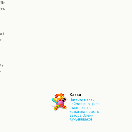
 Ще
ють
 і
н
му
ь
Казки
Читайте малечі
неймовірно цікаві
і захоплюючі
казки від нашого
автора Олени
Кукуєвицької