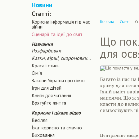
Новини
Статті:
Корисна інформація під час
Головна
Статті
Сц
війни
Сценарiї та iдеї до свят
Що пок
Навчання
для осв
Розфарбовки
Казки, вірші, скоромовки...
Краса і стиль
Сiм´я
Багато із нас н
Закони України про сiм'ю
храму для освяч
Ігри для дітей
їхній вміст вар
Книги для читання
напоями. Що ж з
Врятуйте життя
класти до велик
символізують ці
Корисне і цікаве відео
Весілля
Їжа: корисно та смачно
Виховання
Центральне місце