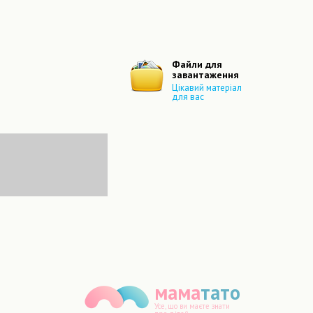
Файли для
завантаження
Цікавий матеріал
для вас
мама
тато
Усе, що ви маєте знати