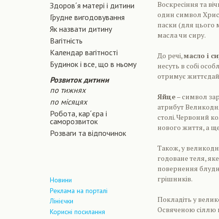
Воскресіння та ві
Здоров´я матері і дитини
один символ Христ
Грудне вигодовування
паски (для цього 
Як назвати дитину
масла чи сиру.
Вагiтнiсть
Календар вагітності
До речі,
масло і с
Будинок і все, що в ньому
несуть в собі осо
отримує життєдайн
Розвиток дитини
по тижнях
Яйце
– символ зар
по місяцях
атрибут Великодня
Робота, кар´єра і
столі. Червоний к
саморозвиток
нового життя, а щ
Розваги та відпочинок
Також, у великод
годоване теля, яке
повернення блудн
грішників.
Новини
Реклама на порталі
Покладіть у вели
Лінієчки
Освяченою сіллю 
Корисні посилання