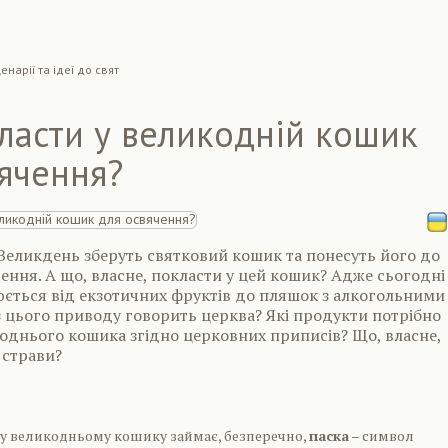
енарiї та iдеї до свят
ласти у великодній кошик
ячення?
а Великдень зберуть святковий кошик та понесуть його до
ення. А що, власне, покласти у цей кошик? Адже сьогодні
іюється від екзотичних фруктів до пляшок з алкогольними
 цього приводу говорить церква? Які продукти потрібно
однього кошика згідно церковних приписів? Що, власне,
 страви?
 у великодньому кошику займає, безперечно,
паска
– символ