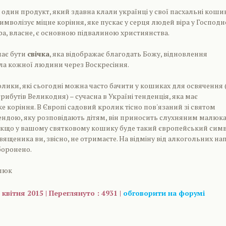
 один продукт, який здавна клали українці у свої пасхальні коши
имволізує міцне коріння, яке пускає у серця людей віра у Господн
іра, власне, є основною підвалиною християнства.
має бути
свічка
, яка відображає благодать Божу, відновлення
ла кожної людини через Воскресіння.
олики, які сьогодні можна часто бачити у кошиках для освячення 
рибутів Великодня) – сучасна в Україні тенденція, яка має
е коріння. В Європі садовий кролик тісно пов'язаний зі святом
гендою, яку розповідають дітям, він приносить слухняним малюк
Якщо у вашому святковому кошику буде такий європейський сим
вященика ви, звісно, не отримаєте. На відміну від алкогольних на
боронено.
влюк
 квітня 2015 | Переглянуто : 4931 |
обговорити на форумі
are