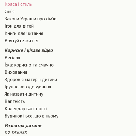
Краса і стиль
Сiм´я
Закони України про сiм'ю
Ігри для дітей
Книги для читання
Врятуйте життя
Корисне і цікаве відео
Весілля
Їжа: корисно та смачно
Виховання
Здоров´я матері і дитини
Грудне вигодовування
Як назвати дитину
Вагiтнiсть
Календар вагітності
Будинок і все, що в ньому
Розвиток дитини
по тижнях