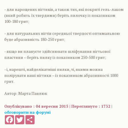
- для нарощених нігтиків, а також тих, які покриті гель-лаком
(який робить їх твердими) беріть пилочку із показником
100-180 грит;
- для натуральних нігтів середньої твердості оптимальною
буде абразивність 180-250 грит;
- якщо ви плануєте здійснювати шліфування нігтьової
пластини – беріть пилку із показником 250-500 грит;
- і, нарешті, найделікатніші пилки, ті, якими можна
полірувати ваші нігтики – із показником абразивності 1000
грит.
Автор: Марта Павлюк
Опублікувано : 04 вересня 2015 | Переглянуто : 1732 |
обговорити на форумі
Facebook
Twitter
Share