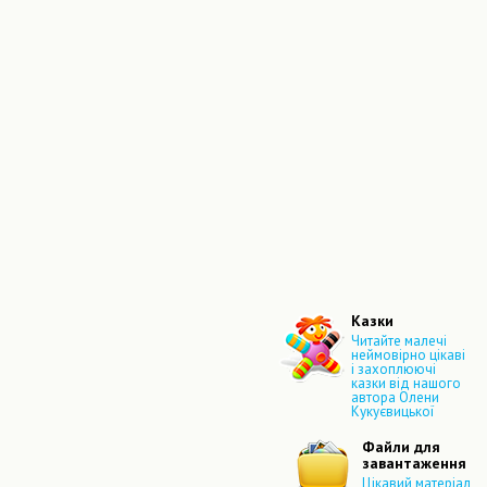
Казки
Читайте малечі
неймовірно цікаві
і захоплюючі
казки від нашого
автора Олени
Кукуєвицької
Файли для
завантаження
Цікавий матеріал