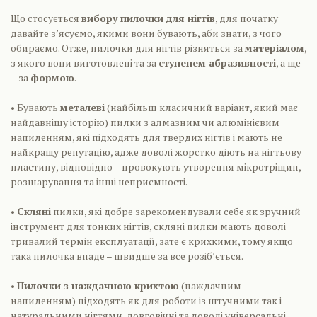
Що стосується
вибору пилочки для нігтів
, для початку
давайте з’ясуємо, якими вони бувають, аби знати, з чого
обираємо. Отже, пилочки для нігтів різняться за
матеріалом
,
з якого вони виготовлені та за
ступенем абразивності
, а ще
– за
формою
.
• Бувають
металеві
(найбільш класичний варіант, який має
найдавнішу історію) пилки з алмазним чи алюмінієвим
напиленням, які підходять для твердих нігтів і мають не
найкращу репутацію, адже доволі жорстко діють на нігтьову
пластину, відповідно – провокують утворення мікротріщин,
розшарування та інші неприємності.
•
Скляні
пилки, які добре зарекомендували себе як зручний
інструмент для тонких нігтів, скляні пилки мають доволі
тривалий термін експлуатації, зате є крихкими, тому якщо
така пилочка впаде – швидше за все розіб’ється.
•
Пилочки з наждачною крихтою
(наждачним
напиленням) підходять як для роботи із штучними так і
натуральними нігтями, довговічні та доволі універсальні,