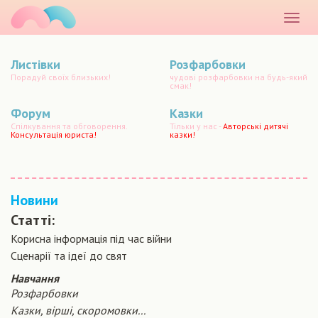
маматато
Розкр
меню
Листівки
Розфарбовки
Порадуй своїх близьких!
чудові розфарбовки на будь-який
смак!
Форум
Казки
Спілкування та обговорення.
Тільки у нас -
Авторські дитячі
Консультація юриста!
казки!
Новини
Статті:
Корисна інформація під час війни
Сценарiї та iдеї до свят
Навчання
Розфарбовки
Казки, вірші, скоромовки...