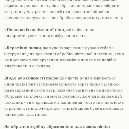
адже контролюючи ступінь абразивності, можна підібрати
таку пилку для різних потреб (від делікатної обробки
кінчиків і полірування – до обробки твердих штучних нігтів).
•
Пилочки із полімерної піни
, які найчастіше
використовуються для шліфування нігтя.
•
Керамічні пилки
, що чудово зарекомендували себе як
інструмент для делікатної обробки нігтьової пластини, який
не провокує розшарування, керамічна пилка має подібні
властивості, як і скляна.
Щодо абразивності пилок
для нігтів, вона вимірюється
одиницею Грити (позначає кількість абразивних частинок
на квадратний сантиметр, зазвичай зазначена на пилочках).
Обираючи пилочку, ви маєте розуміти, що чим вищим є цей
показник – тим дрібнішим є напилення, тобто тим нижчою є
абразивність пилочки, отже - тим м’якшою буде взаємодія із
нігтьовою пластиною.
Як обрати потрібну абразивність для ваших нігтів?