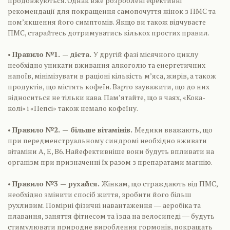
продовжуються. Однак вже розроблені ефективні
рекомендації для покращення самопочуття жінок з ПМС та
пом’якшення його симптомів. Якщо ви також відчуваєте
ПМС, старайтесь дотримуватись кількох простих правил.
•
Правило №1. — дієта.
У другій фазі місячного циклу
необхідно уникати вживання алкоголю та енергетичних
напоїв, мінімізувати в раціоні кількість м’яса, жирів, а також
продуктів, що містять кофеїн. Варто зауважити, що до них
відноситься не тільки кава. Пам’ятайте, що в чаях, «Кока-
колі» і «Пепсі» також немало кофеїну.
•
Правило №2. — більше вітамінів.
Медики вважають, що
при передменструальному синдромі необхідно вживати
вітаміни А, Е, В6. Найефективніше вони будуть впливати на
організм при призначенні їх разом з препаратами магнію.
•
Правило №3 — рухайся.
Жінкам, що страждають від ПМС,
необхідно змінити спосіб життя, зробити його більш
рухливим. Помірні фізичні навантаження ― аеробіка та
плавання, заняття фітнесом та їзда на велосипеді ― будуть
стимулювати природне вироблення гормонів, покращать