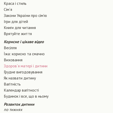
Краса і стиль
Сiм´я
Закони України про сiм'ю
Ігри для дітей
Книги для читання
Врятуйте життя
Корисне і цікаве відео
Весілля
Їжа: корисно та смачно
Виховання
Здоров´я матері і дитини
Грудне вигодовування
Як назвати дитину
Вагiтнiсть
Календар вагітності
Будинок і все, що в ньому
Розвиток дитини
по тижнях