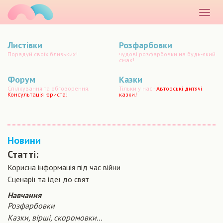
маматато
Розкр
меню
Листівки
Розфарбовки
Порадуй своїх близьких!
чудові розфарбовки на будь-який
смак!
Форум
Казки
Спілкування та обговорення.
Тільки у нас -
Авторські дитячі
Консультація юриста!
казки!
Новини
Статті:
Корисна інформація під час війни
Сценарiї та iдеї до свят
Навчання
Розфарбовки
Казки, вірші, скоромовки...