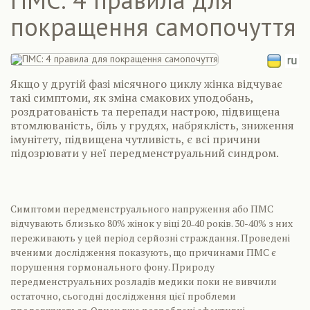
покращення самопочуття
Якщо у другій фазі місячного циклу жінка відчуває
такі симптоми, як зміна смакових уподобань,
роздратованість та перепади настрою, підвищена
втомлюваність, біль у грудях, набряклість, зниження
імунітету, підвищена чутливість, є всі причини
підозрювати у неї передменструальний синдром.
Симптоми передменструального напруження або ПМС
відчувають близько 80% жінок у віці 20˗40 років. 30-40% з них
переживають у цей період серйозні страждання. Проведені
вченими дослідження показують, що причинами ПМС є
порушення гормонального фону. Природу
передменструальних розладів медики поки не вивчили
остаточно, сьогодні дослідження цієї проблеми