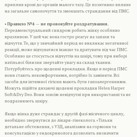
приплив крові до органів малого тазу. Це позитивно вплине
на загальне самопочуття та зменшить страждання від ПМС.
•
Правило №4 — не провокуйте роздратування.
Передменструальний синдром робить жінку особливо
вразливою. У цей час вона гостро реагує на запахи та
відчуття. Те, що у звичайний період не викликає негативної
реакції, може відчуватися інакше та дратувати під час ПМС.
Особливо це стосується відчуттів на шкірі, тому при виборі
натільної білизни звертайте увагу на склад тканин.
Потурбуйтесь про щоденні прокладки. Якщо в період ПМС
вони стають некомфортними, потрібно їх замінити. Всі
засоби для інтимної гігієни мають бути гапоалергенними.
Можуть підійти дихаючі щоденні прокладки Helen Harper
Soft&Dry Deo. Вони зовсім невідчутні при використанні та не
подразнюють шкіру.
Якщо жінка дуже страждає у другій фазі місячного циклу,
необхідно звернутися до лікаря-гінеколога. «Тільки
детальне обстеження, з УЗД, аналізами на гормони та
консультацією у ендокринолога дозволить визначити