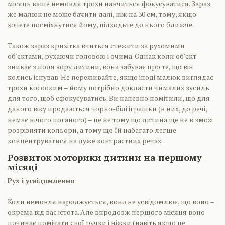
місяць ваше немовля трохи навчиться фокусуватися. Зараз
же малюк не може бачити далі, ніж на 30 см, тому, якщо
хочете посміхнутися йому, підходьте до нього ближче.
Також зараз крихітка вчиться стежити за рухомими
об'єктами, рухаючи головою і очима. Однак коли об'єкт
зникає з поля зору дитини, вона забуває про те, що він
колись існував. Не переживайте, якщо іноді малюк виглядає
трохи косооким – йому потрібно докласти чималих зусиль
для того, щоб сфокусуватись. Ви напевно помітили, що для
даного віку продаються чорно-білі іграшки (в них, до речі,
немає нічого поганого) – це не тому що дитина ще не в змозі
розрізняти кольори, а тому що їй набагато легше
концентруватися на дуже контрастних речах.
Розвиток моторики дитини на першому
місяці
Рух і усвідомлення
Коли немовля народжується, воно не усвідомлює, що воно –
окрема від вас істота. Але впродовж першого місяця воно
починає помічати свої ручки і ніжки (навіть якщо це