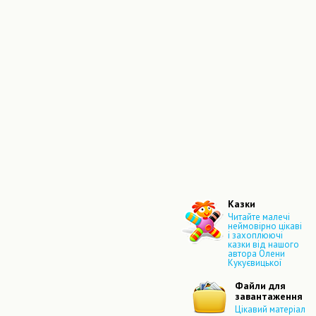
Казки
Читайте малечі
неймовірно цікаві
і захоплюючі
казки від нашого
автора Олени
Кукуєвицької
Файли для
завантаження
Цікавий матеріал