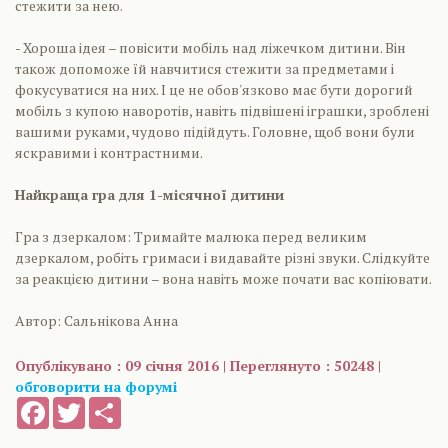
стежити за нею.
- Хороша ідея – повісити мобіль над ліжечком дитини. Він
також допоможе їй навчитися стежити за предметами і
фокусуватися на них. І це не обов'язково має бути дорогий
мобіль з купою наворотів, навіть підвішені іграшки, зроблені
вашими руками, чудово підійдуть. Головне, щоб вони були
яскравими і контрастними.
Найкраща гра для 1-місячної дитини
Гра з дзеркалом: Тримайте малюка перед великим
дзеркалом, робіть гримаси і видавайте різні звуки. Слідкуйте
за реакцією дитини – вона навіть може почати вас копіювати.
Автор: Сальнікова Анна
Опублікувано : 09 січня 2016 | Переглянуто : 50248 |
обговорити на форумі
Facebook
Twitter
Share