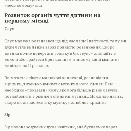
«несвідомому» віці.
Розвиток органів чуття дитини на
першому місяці
Слух
Слух малюка розвивався ще під час вашої вагітності, тому він
дуже чутливий і вже зараз повністю розвинений. Скоро
дитина почне повертати голівку в бік звуку – хлопайте в
долоні або грайтеся брязкальцем в іншому кінці кімнати і
дивіться на її реакцію.
Ви можете співати малюкові колискові, розповідати
віршики, тихенько вмикати музику в його кімнаті. Вам
необхідно «показати» йому якомога більше різних звуків,
познайомити з різними стилями музики... Можливо навіть,
скоро ви дізнаєтеся, яку музику полюбляє крихітка!
Зір
Зір новонароджених дуже нечіткий, але буквально через