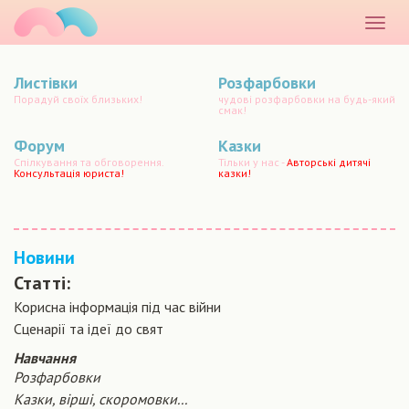
маматато
Розкр
меню
Листівки
Розфарбовки
Порадуй своїх близьких!
чудові розфарбовки на будь-який
смак!
Форум
Казки
Спілкування та обговорення.
Тільки у нас -
Авторські дитячі
Консультація юриста!
казки!
Новини
Статті:
Корисна інформація під час війни
Сценарiї та iдеї до свят
Навчання
Розфарбовки
Казки, вірші, скоромовки...