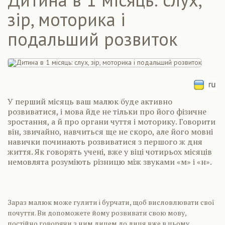
зір, моторика і
подальший розвиток
У перший місяць ваш малюк буде активно
розвиватися, і мова йде не тільки про його фізичне
зростання, а й про органи чуття і моторику. Говорити
він, звичайно, навчиться ще не скоро, але його мовні
навички починають розвиватися з першого ж дня
життя. Як говорять учені, вже у віці чотирьох місяців
немовлята розуміють різницю між звуками «м» і «н».
Зараз малюк може гулити і бурчати, щоб висловлювати свої
почуття. Ви допоможете йому розвивати свою мову,
постійно говорячи з ним лицем до лиця вже в цьому