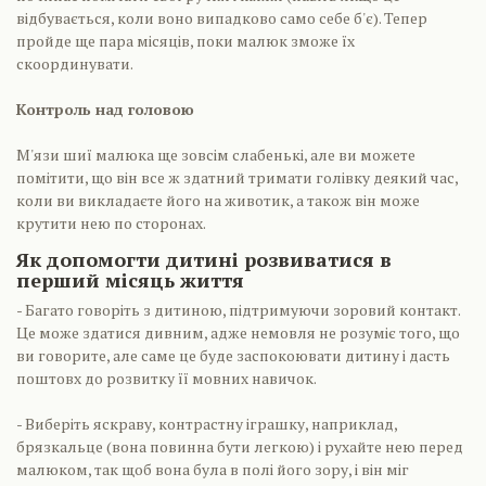
відбувається, коли воно випадково само себе б'є). Тепер
пройде ще пара місяців, поки малюк зможе їх
скоординувати.
Контроль над головою
М'язи шиї малюка ще зовсім слабенькі, але ви можете
помітити, що він все ж здатний тримати голівку деякий час,
коли ви викладаєте його на животик, а також він може
крутити нею по сторонах.
Як допомогти дитині розвиватися в
перший місяць життя
- Багато говоріть з дитиною, підтримуючи зоровий контакт.
Це може здатися дивним, адже немовля не розуміє того, що
ви говорите, але саме це буде заспокоювати дитину і дасть
поштовх до розвитку її мовних навичок.
- Виберіть яскраву, контрастну іграшку, наприклад,
брязкальце (вона повинна бути легкою) і рухайте нею перед
малюком, так щоб вона була в полі його зору, і він міг