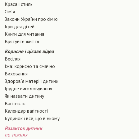
Краса і стиль
Сiм´я
Закони України про сiм'ю
Ігри для дітей
Книги для читання
Врятуйте життя
Корисне і цікаве відео
Весілля
Їжа: корисно та смачно
Виховання
Здоров´я матері і дитини
Грудне вигодовування
Як назвати дитину
Вагiтнiсть
Календар вагітності
Будинок і все, що в ньому
Розвиток дитини
по тижнях