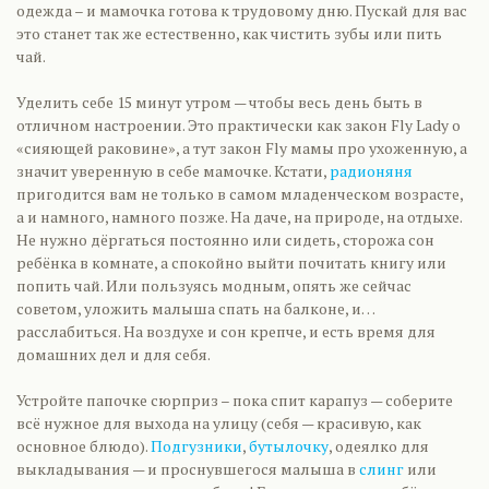
одежда – и мамочка готова к трудовому дню. Пускай для вас
это станет так же естественно, как чистить зубы или пить
чай.
Уделить себе 15 минут утром — чтобы весь день быть в
отличном настроении. Это практически как закон Fly Lady о
«сияющей раковине», а тут закон Fly мамы про ухоженную, а
значит уверенную в себе мамочке. Кстати,
радионяня
пригодится вам не только в самом младенческом возрасте,
а и намного, намного позже. На даче, на природе, на отдыхе.
Не нужно дёргаться постоянно или сидеть, сторожа сон
ребёнка в комнате, а спокойно выйти почитать книгу или
попить чай. Или пользуясь модным, опять же сейчас
советом, уложить малыша спать на балконе, и…
расслабиться. На воздухе и сон крепче, и есть время для
домашних дел и для себя.
Устройте папочке сюрприз – пока спит карапуз — соберите
всё нужное для выхода на улицу (себя — красивую, как
основное блюдо).
Подгузники
,
бутылочку
, одеялко для
выкладывания — и проснувшегося малыша в
слинг
или