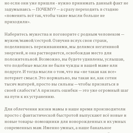
но если они уже пришли - нужно принимать данный факт не
задумываясь — ПОЧЕМУ? — а сразу переходить в стадию
«поменять всё так, чтобы такие мысли больше не
приходили».
Наберитесь мужества и поговорите с родным человеком —
мужем/мамой/сестрой. Озвучив вслух свои страхи,
поделившись переживаниями, мы делимся негативной
энергией, и она растворяется, освобождая место для
положительной. Возможно, вы будете удивлены, услышав,
что подобные мысли не были чужды и вашей маме или
подруге. И тогда мысли о том, что вы «не такая как все»
потеряет смысл. Это нормально, вы такая же, как сотни
тысяч матерей, просто вы сильны — чтобы признаться в
своей слабости! А признать ошибки — это уже огромный шаг
на пути к их устранению.
Для облегчения жизни мамы в наше время производители
просто с фантастической быстротой выпускают всё новые и
новые товары-помощники для новорожденных и их умных
современных мам. Именно умных, а наше банальное