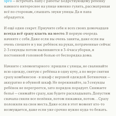
эрго
— встречать папу с работы! Бодрствующему ребёнку
намного интереснее на улице именно гулять, рассматривая
всё по сторонам, слышать звуки улицы. Да и папа
обрадуется.
И ещё один секрет. Приучите себя и всех своих домочадцев
всегда всё сразу класть на место
. В первую очередь
начните с себя. Даже если вы очень заняты, даже если вы
очень спешите и у вас ребёнок на руках, потраченные сейчас
2-3 секунды потом выливаются в 3-4 часа уборки, и
постоянной головной болью от беспорядка дома.
Начните с элементарного: пришли с улицы, не сваливайте
всю одежду, снятую с ребёнка в одну кучу, а по мере снятия
сразу комбинезон - в шкаф с верхней одеждой. Ботиночки —
аккуратно в обувной шкаф. Не переживайте, за 3 секунды
ребёнок не перегреется, зато порядок порадует. Снимаете
бельё — снимайте сразу, как будете раскладывать. Допустим
сначала сняли все пелёнки, потом пижамки, потом… Сразу
положили на свои места. Даже если в этот момент кто-то
возмущается, даже если уже срочно нужно куда-то бежать.