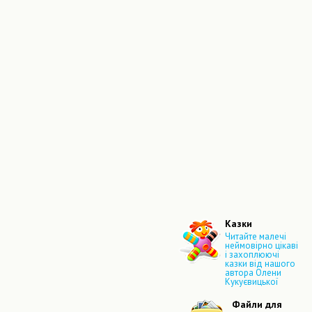
Казки
Читайте малечі
неймовірно цікаві
і захоплюючі
казки від нашого
автора Олени
Кукуєвицької
Файли для