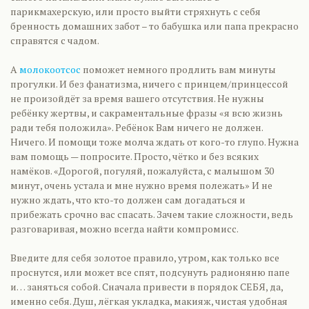
парикмахерскую, или просто выйти стряхнуть с себя
бренность домашних забот – то бабушка или папа прекрасно
справятся с чадом.
А
молокоотсос
поможет немного продлить вам минуты
прогулки. И без фанатизма, ничего с принцем/принцессой
не произойдёт за время вашего отсутствия. Не нужны
ребёнку жертвы, и сакраментальные фразы «я всю жизнь
ради тебя положила». Ребёнок Вам ничего не должен.
Ничего. И помощи тоже молча ждать от кого-то глупо. Нужна
вам помощь — попросите. Просто, чётко и без всяких
намёков. «Дорогой, погуляй, пожалуйста, с малышом 30
минут, очень устала и мне нужно время полежать» И не
нужно ждать, что кто-то должен сам догадаться и
прибежать срочно вас спасать. Зачем такие сложности, ведь
разговаривая, можно всегда найти компромисс.
Введите для себя золотое правило, утром, как только все
проснутся, или может все спят, подсунуть радионяню папе
и… заняться собой. Сначала привести в порядок СЕБЯ, да,
именно себя. Душ, лёгкая укладка, макияж, чистая удобная