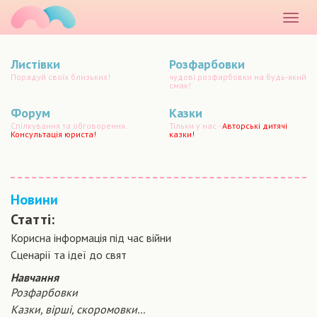
маматато
Розкр
меню
Листівки
Розфарбовки
Порадуй своїх близьких!
чудові розфарбовки на будь-який
смак!
Форум
Казки
Спілкування та обговорення.
Тільки у нас -
Авторські дитячі
Консультація юриста!
казки!
Новини
Статті:
Корисна інформація під час війни
Сценарiї та iдеї до свят
Навчання
Розфарбовки
Казки, вірші, скоромовки...