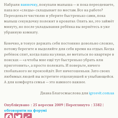
Набрали
ванночку
, покупали малыша — и пока переодеваете,
папа все «следы» складывает по местам. Все на работе?
Переоденьте чистюлю и уберите быстренько сами, пока
малыш секундочку полежит в кроватке. Опять же, это займёт
минуту, но после укладывания ребёнка вы вернётесь в уже
убранную комнату.
Конечно, в тонусе держать себя постоянно довольно сложно,
потому берегите и выделяйте для себя время на отдых. Когда
ребёнок спит, когда папа на улице, не метаться по квартире в
поисках — «а чтобы мне ещё тут быстренько убрать или
приготовить», а просто полежать. И поверьте, ничего
глобального не произойдёт. Вот ничегошеньки. Зато своих
любимых людей вы встретите отдохнувшей и улыбающейся.
А для комфорта семьи — это намного важнее.
Диана Благосмыслова для
igrosvit.com.ua
Опублікувано : 25 вересня 2009 | Переглянуто : 3382 |
обговорити на форумі
Facebook
Twitter
Share