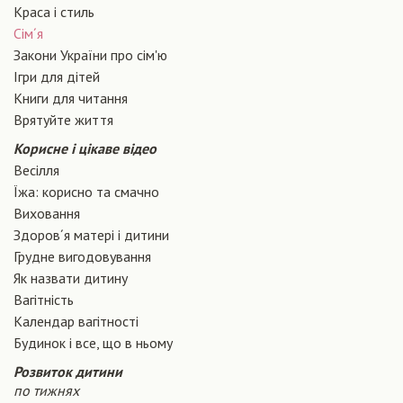
Краса і стиль
Сiм´я
Закони України про сiм'ю
Ігри для дітей
Книги для читання
Врятуйте життя
Корисне і цікаве відео
Весілля
Їжа: корисно та смачно
Виховання
Здоров´я матері і дитини
Грудне вигодовування
Як назвати дитину
Вагiтнiсть
Календар вагітності
Будинок і все, що в ньому
Розвиток дитини
по тижнях