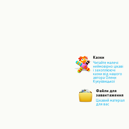
Казки
Читайте малечі
неймовірно цікаві
і захоплюючі
казки від нашого
автора Олени
Кукуєвицької
Файли для
завантаження
Цікавий матеріал
для вас