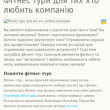
любить компанію
Ви любите відпочивати з користю для свого тіла? Ви
активна людина? Хочете харчуватися правильно?
Хочете надбати підтягнуте тіло? Отримувати поради
від професіоналів? Завжди готові до праці для
отримання максимального результату? Тоді вам
потрібен фітнес-тур. Сьогодні любителі фітнесу та
люди, що "засиділися" і мріють позбавитися зайвої
ваги, випробували переваги таких заходів!
Поняття фітнес-туру
Фітнес-тур – це не простий відпочинок, тому як він
припускає крім стандартного набору послуг ще і фітнес-
інструктора. Фітнес-тур можна замовити в на сайті проекту
Стройній і Молодій
, який являє собою відмінну заміну
безглуздого відпочинку біля моря і басейнів. Також Ви
можете почитати відгуки про ці тури
ось тут
.