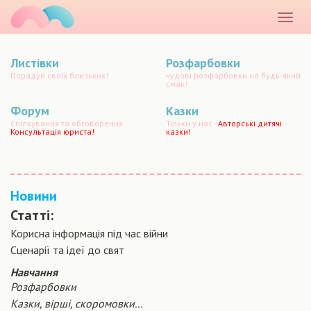
маматато
Розкр
меню
Листівки
Розфарбовки
Порадуй своїх близьких!
чудові розфарбовки на будь-який
смак!
Форум
Казки
Спілкування та обговорення.
Тільки у нас -
Авторські дитячі
Консультація юриста!
казки!
Новини
Статті:
Корисна інформація під час війни
Сценарiї та iдеї до свят
Навчання
Розфарбовки
Казки, вірші, скоромовки...