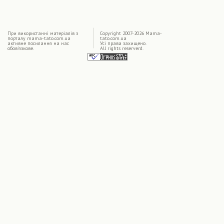
|
При використаннi матерiалiв з
Copyright 2007-2026 Mama-
порталу mama-tato.com.ua
tato.com.ua
активне посилання на нас
Усі права захищено.
обов'язкове.
All rights reserverd.