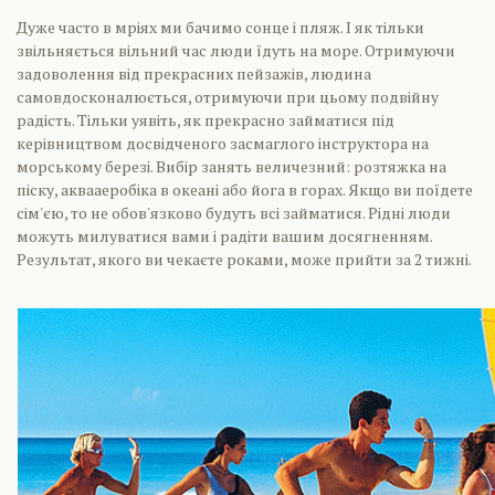
Дуже часто в мріях ми бачимо сонце і пляж. І як тільки
звільняється вільний час люди їдуть на море. Отримуючи
задоволення від прекрасних пейзажів, людина
самовдосконалюється, отримуючи при цьому подвійну
радість. Тільки уявіть, як прекрасно займатися під
керівництвом досвідченого засмаглого інструктора на
морському березі. Вибір занять величезний: розтяжка на
піску, аквааеробіка в океані або йога в горах. Якщо ви поїдете
сім'єю, то не обов'язково будуть всі займатися. Рідні люди
можуть милуватися вами і радіти вашим досягненням.
Результат, якого ви чекаєте роками, може прийти за 2 тижні.