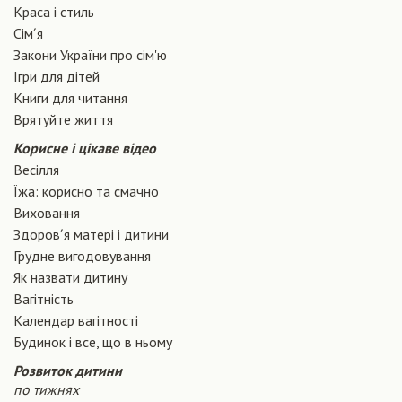
Краса і стиль
Сiм´я
Закони України про сiм'ю
Ігри для дітей
Книги для читання
Врятуйте життя
Корисне і цікаве відео
Весілля
Їжа: корисно та смачно
Виховання
Здоров´я матері і дитини
Грудне вигодовування
Як назвати дитину
Вагiтнiсть
Календар вагітності
Будинок і все, що в ньому
Розвиток дитини
по тижнях