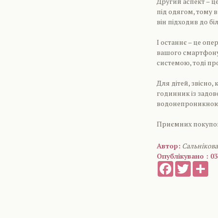
Другий аспект – це
під одягом, тому 
він підходив до б
І останнє – це оп
вашого смартфону,
системою, тоді про
Для дітей, звісно,
годинник із задов
водонепроникною
Приємних покупо
Автор:
Сальнікова
Опублікувано : 03
Facebook
Twitter
Sh