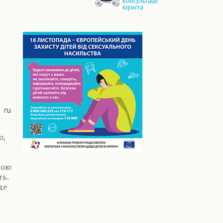
консультації
юриста
о,
гою
ть.
де