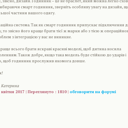
, звісно, дизайн. Годинник – це не браслет, який можна легко схо
вибираючи смарт годинник, зверніть особливу увагу на дизайн, щ
ільшої частини вашого одягу.
ераційна система. Так як смарт годинник припускає підключення д
 то звісно його краще брати тієї ж марки або з тією ж операційно
блем з інтеграцією у вас не виникне.
 краще всього брати яскраві красиві моделі, щоб дитина носила
оленням. Також добре, якщо така модель буде стійкою до ударів і
, щоб годинник прослужив якомога довше.
к!
 Катерина
 квітня 2017 | Переглянуто : 1810 |
обговорити на форумі
are