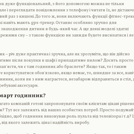
к дуже функціональний, з його допомогою можна не тільки
але і переглядати повідомлення з телефону і читати їх, не дістаюч
вий раз з кишені. До того ж, вони включають функції фітнес-трек
кі навіть мають gps-трекер. Останнє особливо зручно для
 знаходження дитини в будь-який час. А ще деякі моделі здатні
 режими сну – з такою функцією ви завжди будете висипатися і л
к – річ дуже практична і зручна, але як зрозуміти, що він дійсно
жатиме після покупки в шафі і припадатиме пилом? Досить просто
зап'ястя, чи є там годинник або браслети? Якщо так, то і таким
е користуватися обов'язково, якщо немає, то, швидше за все, наві
инник, коли ви з ним награєтеся, незабаром відправиться в стіл, 
ребувані аксесуари.
смарт годинник?
агато компаній готові запропонувати своїм клієнтам цікаві рішенн
и? Тут все залежить від ваших особистих потреб. Просто подумай
хідно, щоб годинник виконував роль пульта від телевізора і т.д? 
ід якого залежить ціна і надійність виробу.