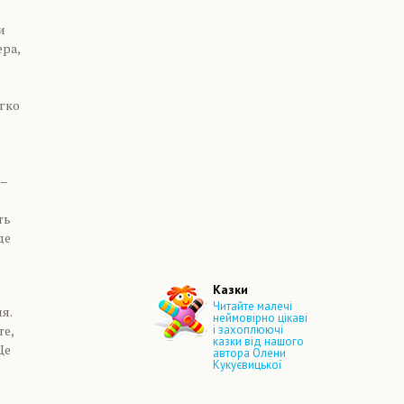
и
ера,
егко
 –
ть
де
Казки
Читайте малечі
я.
неймовірно цікаві
те,
і захоплюючі
казки від нашого
Це
автора Олени
Кукуєвицької