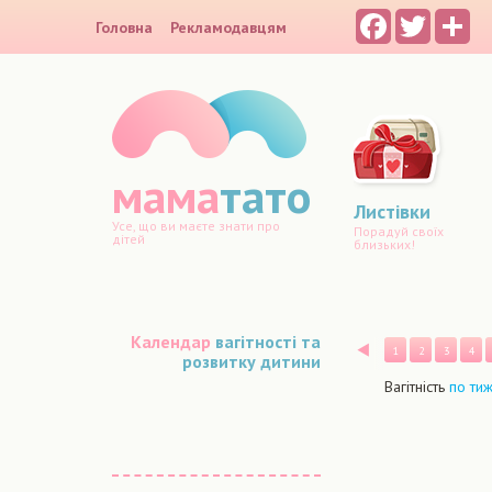
Facebook
Twitter
Sh
Головна
Рекламодавцям
мама
тато
Листівки
Усе, що ви маєте знати про
Порадуй своїх
дітей
близьких!
Календар
вагітності та
Назад
1
2
3
4
розвитку дитини
Вагітність
по ти