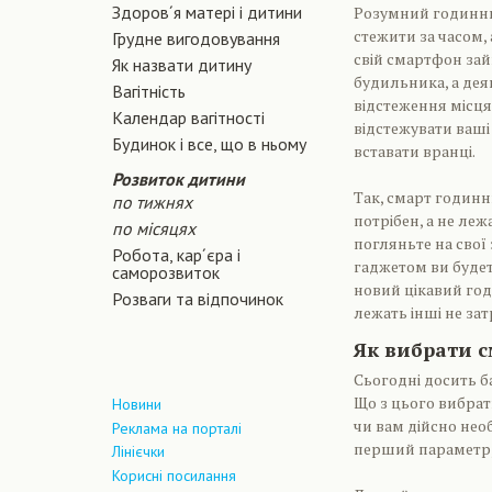
Здоров´я матері і дитини
Розумний годинни
стежити за часом, 
Грудне вигодовування
свій смартфон зай
Як назвати дитину
будильника, а дея
Вагiтнiсть
відстеження місця
Календар вагітності
відстежувати ваші
Будинок і все, що в ньому
вставати вранці.
Розвиток дитини
Так, смарт годинни
по тижнях
потрібен, а не ле
по місяцях
погляньте на свої 
Робота, кар´єра і
гаджетом ви будет
саморозвиток
новий цікавий год
Розваги та відпочинок
лежать інші не зат
Як вибрати 
Сьогодні досить б
Що з цього вибрат
Новини
чи вам дійсно необ
Реклама на порталі
перший параметр, в
Лінієчки
Корисні посилання