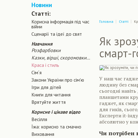
Новини
Статті:
Корисна інформація під час
Головна
Статті
Кр
війни
Сценарiї та iдеї до свят
Як зроз
Навчання
смарт-
Розфарбовки
Казки, вірші, скоромовки...
Краса і стиль
Сiм´я
У наш час гадже
Закони України про сiм'ю
людину без смар
Ігри для дітей
сьогодні навіть
Книги для читання
планшетами круті
Врятуйте життя
гаджет, як сма
для гиків, сьог
Корисне і цікаве відео
Експерти it-інду
Весілля
абсолютно у ко
Їжа: корисно та смачно
Чи потрібен
Виховання