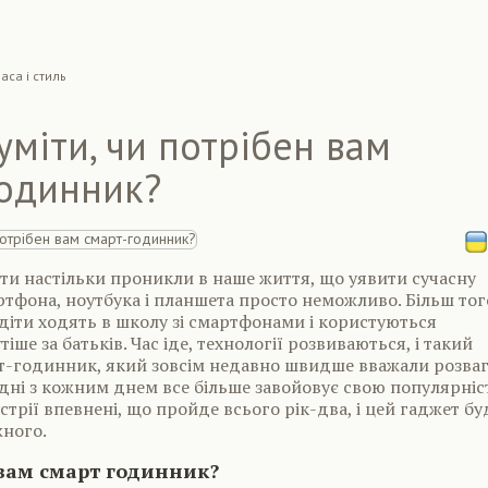
аса і стиль
уміти, чи потрібен вам
годинник?
ти настільки проникли в наше життя, що уявити сучасну
тфона, ноутбука і планшета просто неможливо. Більш тог
 діти ходять в школу зі смартфонами і користуються
ше за батьків. Час іде, технології розвиваються, і такий
рт-годинник, який зовсім недавно швидше вважали розва
одні з кожним днем все більше завойовує свою популярніс
стрії впевнені, що пройде всього рік-два, і цей гаджет бу
жного.
 вам смарт годинник?