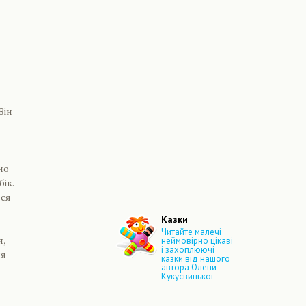
Він
но
ік.
ься
Казки
Читайте малечі
я,
неймовірно цікаві
і захоплюючі
ся
казки від нашого
автора Олени
Кукуєвицької