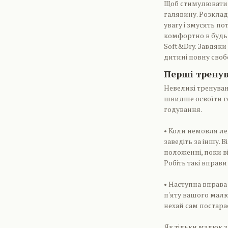
Щоб стимулювати д
галявину. Розклад
увагу і змусять по
комфортно в будь
Soft&Dry. Завдяки
дитині повну свобо
Перші трену
Невеликі тренува
швидше освоїти гол
годування.
• Коли немовля леж
заведіть за іншу. 
положенні, поки в
Робіть такі вправи 
• Наступна вправа
п'яту вашого малюк
нехай сам постарає
Як тільки малюк з