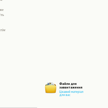
 не
їть
отім
Файли для
завантаження
Цікавий матеріал
для вас