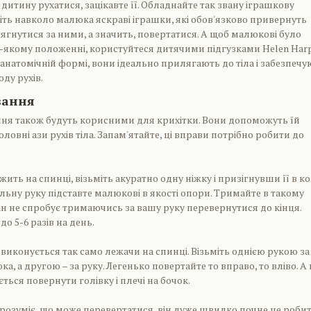
итину рухатися, зацікавте її. Обладнайте так звану іграшкову
іть навколо малюка яскраві іграшки, які обов'язково привернуть
тягнутися за ними, а значить, повертатися. А щоб малюкові було
-якому положенні, користуйтеся дитячими підгузками Helen Har
 анатомічній формі, вони ідеально прилягають до тіла і забезпечу
ду рухів.
вання
ння також будуть корисними для крихітки. Вони допоможуть їй
овні ази рухів тіла. Запам'ятайте, ці вправи потрібно робити до
ить на спинці, візьміть акуратно одну ніжку і призігнувши її в ко
Вільну руку підставте малюкові в якості опори. Тримайте в такому
ін не спробує тримаючись за вашу руку перевернутися до кінця.
до 5-6 разів на день.
 виконується так само лежачи на спинці. Візьміть однією рукою за
а, а другою – за руку. Легенько повертайте то вправо, то вліво. А 
ться повернути голівку і плечі на бочок.
розуміє, що може перевертатися, він дуже швидко почне це роби