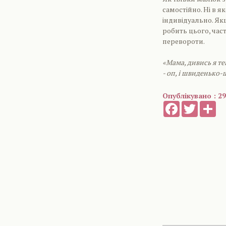
самостійно. Ні в я
індивідуально. Як
робить цього, час
перевороти.
«Мама, дивись я теп
- оп, і швиденько
Опублікувано : 29
Facebook
Twitter
Sh