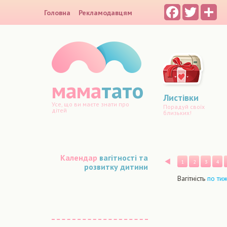
Facebook
Twitter
Sh
Головна
Рекламодавцям
мама
тато
Листівки
Усе, що ви маєте знати про
Порадуй своїх
дітей
близьких!
Календар
вагітності та
Назад
1
2
3
4
розвитку дитини
Вагітність
по ти