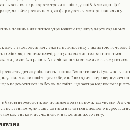
хтось освоює перевороти трохи пізніше, у віці 5-6 місяців. Щоб
краще, давайте розглянемо, як формуються моторні навички у
дитина повинна навчитися утримувати голівку у вертикальному
юк вже з задоволенням лежить на животику з піднятою головою. 
 голівкою, піднімає плечі, реагує на мамин голос і тягнеться
ками до своїх іграшок. А не діставши їх може дуже засмутитися.
і розвитку дитину цікавлять... ніжки. Вона згинає їх і уважно-уваж
, неусвідомлено навіть для себе, у неї виходить перевернутися на б
йшло перекотитися на бочок, чекайте, що завтра малюк повернет
їв базові перевороти, він починає повзати по-пластунськи. А післ
ися не встигнете, як ваша дитина навчиться впевнено пересувати
 стане маленьким дослідником навколишнього світу.
алявина