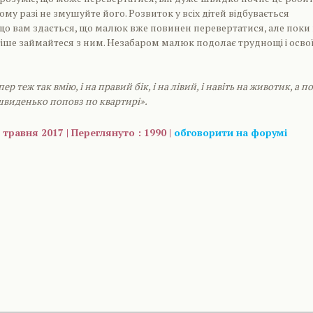
кому разі не змушуйте його. Розвиток у всіх дітей відбувається
що вам здається, що малюк вже повинен перевертатися, але поки
тіше займайтеся з ним. Незабаром малюк подолає труднощі і осво
ер теж так вмію, і на правий бік, і на лівий, і навіть на животик, а п
-швиденько поповз по квартирі».
 травня 2017 | Переглянуто : 1990 |
обговорити на форумі
are