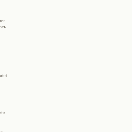
per
ють
ліні
він
ти