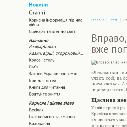
Новини
Статті:
Корисна інформація під час
Головна
Статті
Ро
війни
Сценарiї та iдеї до свят
Вправо,
Навчання
вже по
Розфарбовки
Казки, вірші, скоромовки...
Краса і стиль
Сiм´я
«Лежимо ми якось
Закони України про сiм'ю
уявіть собі, на 
Ігри для дітей
посміхається. А 
Книги для читання
перевертатися. 
Врятуйте життя
Щаслива не
Корисне і цікаве відео
У свій перший рік 
Весілля
Крихітка проявляє 
Їжа: корисно та смачно
з'являються у мал
Виховання
можна стригти всіх 