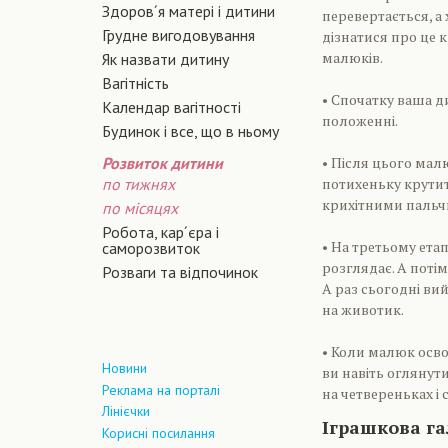
Здоров´я матері і дитини
перевертається, а 
Грудне вигодовування
дізнатися про це 
малюків.
Як назвати дитину
Вагiтнiсть
• Спочатку ваша 
Календар вагітності
положенні.
Будинок і все, що в ньому
Розвиток дитини
• Після цього мал
по тижнях
потихеньку крутить
крихітними пальчи
по місяцях
Робота, кар´єра і
• На третьому етап
саморозвиток
розглядає. А потім
Розваги та відпочинок
А раз сьогодні ви
на животик.
• Коли малюк осво
Новини
ви навіть оглянут
Реклама на порталі
на четвереньках і
Лінієчки
Іграшкова г
Корисні посилання