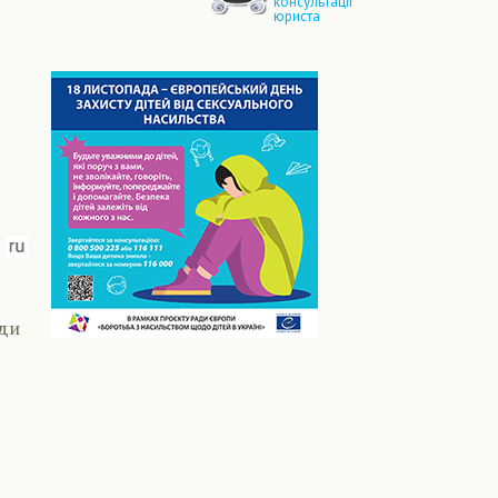
консультації
юриста
юди