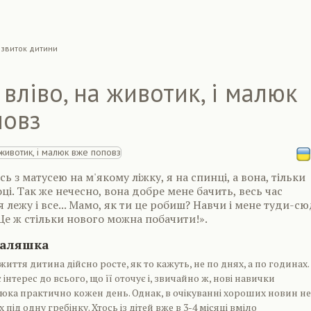
звиток дитини
 вліво, на животик, і малюк
повз
 з матусею на м'якому ліжку, я на спинці, а вона, тільки
боці. Так же нечесно, вона добре мене бачить, весь час
я лежу і все... Мамо, як ти це робиш? Навчи і мене туди-с
Це ж стільки нового можна побачити!».
валяшка
життя дитина дійсно росте, як то кажуть, не по днях, а по годинах.
інтерес до всього, що її оточує і, звичайно ж, нові навички
юка практично кожен день. Однак, в очікуванні хороших новин не
під одну гребінку. Хтось із дітей вже в 3-4 місяці вміло