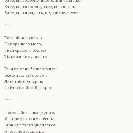
За те, що соломку підстелиш ти м’яко,
За те, що ти поряд, за те, що спасеш,
За те, що ти радість, підтримку несеш.
***
Тата рідного вітаю
Найкращого мого,
І найкращого бажаю
Тільки я йому всього.
Ти для мене безперечний
Все життя авторитет.
Лиш тобі я довіряю
Найтаємнійший секрет.
***
Посміхайся завжди, тато,
Я вітаю з гарним святом.
Мрії хай твої здійсняться,
А нові не забаряться.