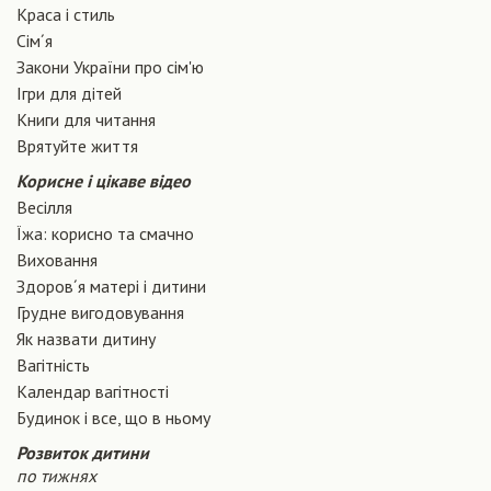
Краса і стиль
Сiм´я
Закони України про сiм'ю
Ігри для дітей
Книги для читання
Врятуйте життя
Корисне і цікаве відео
Весілля
Їжа: корисно та смачно
Виховання
Здоров´я матері і дитини
Грудне вигодовування
Як назвати дитину
Вагiтнiсть
Календар вагітності
Будинок і все, що в ньому
Розвиток дитини
по тижнях