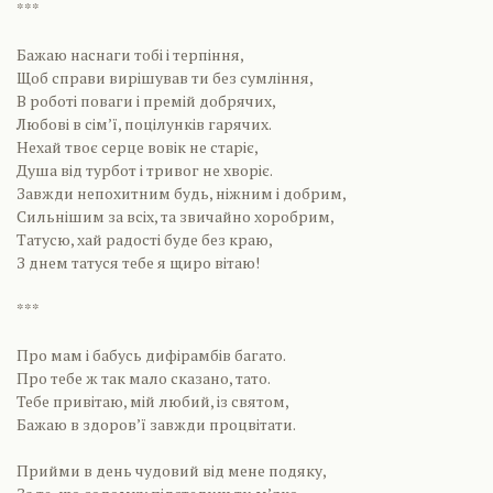
***
Бажаю наснаги тобі і терпіння,
Щоб справи вирішував ти без сумління,
В роботі поваги і премій добрячих,
Любові в сім’ї, поцілунків гарячих.
Нехай твоє серце вовік не старіє,
Душа від турбот і тривог не хворіє.
Завжди непохитним будь, ніжним і добрим,
Сильнішим за всіх, та звичайно хоробрим,
Татусю, хай радості буде без краю,
З днем татуся тебе я щиро вітаю!
***
Про мам і бабусь дифірамбів багато.
Про тебе ж так мало сказано, тато.
Тебе привітаю, мій любий, із святом,
Бажаю в здоров’ї завжди процвітати.
Прийми в день чудовий від мене подяку,