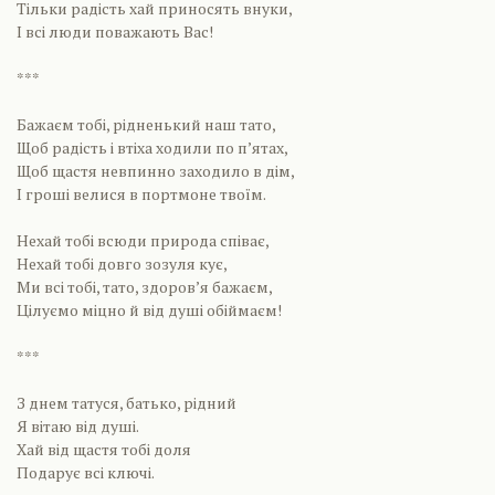
Тільки радість хай приносять внуки,
І всі люди поважають Вас!
***
Бажаєм тобі, рідненький наш тато,
Щоб радість і втіха ходили по п’ятах,
Щоб щастя невпинно заходило в дім,
І гроші велися в портмоне твоїм.
Нехай тобі всюди природа співає,
Нехай тобі довго зозуля кує,
Ми всі тобі, тато, здоров’я бажаєм,
Цілуємо міцно й від душі обіймаєм!
***
З днем татуся, батько, рідний
Я вітаю від душі.
Хай від щастя тобі доля
Подарує всі ключі.