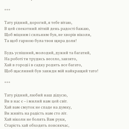
***
Тату рідний, дорогий, я тебе вітаю,
В цей спекотний літній день радості бажаю,
Щоб міцним і сильним був, не хворів ніколи,
Та щоб гарною була твоя щира доля!
Будь успішний, молодий, дужий та багатий,
На роботі ти трудись весело, завзято,
Хай в городі і в садку родить все багато,
Щоб щасливий був завжди мій найкращий тато!
***
Тату рідний, любий наш дідусю,
Ви в нас є – і милий нам цей світ.
Хай вам смуток не спаде на думку,
Ви живіть на радість нам сто літ.
Хай ніколи не болять Вам руки,
Старість хай обходять повсякчас,