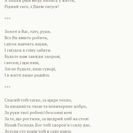
А тільки ріки меду лились у життя,
Рідний тато, з Днем татуся!
***
Золоті в Вас, тату, руки,
Все Ви вмієте робити,
і діток навчить науки,
І гвіздок в стіну забити.
Будьте нам завжди здорові,
і веселі, і щасливі,
Злі не будьте, лиш суворі,
І в житті лише радійте.
***
Спасибі тобі татко, за щире тепло,
За людяність твою та невичерпне добро,
За руки твої робочі і безсонні ночі
За те, що ростили, за щедрий хліб на столі
Нехай Господь Бог тобі здоров’я і силу дає,
Зозуля сто років тобі в саду накує.