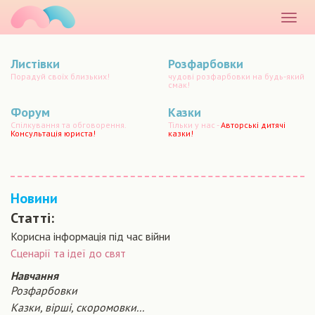
маматато
Розкр
меню
Листівки
Розфарбовки
Порадуй своїх близьких!
чудові розфарбовки на будь-який
смак!
Форум
Казки
Спілкування та обговорення.
Тільки у нас -
Авторські дитячі
Консультація юриста!
казки!
Новини
Статті:
Корисна інформація під час війни
Сценарiї та iдеї до свят
Навчання
Розфарбовки
Казки, вірші, скоромовки...