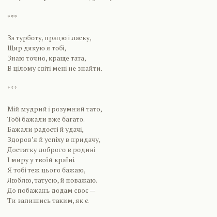
***
За турботу, працю і ласку,
Щир дякую я тобі,
Знаю точно, краще тата,
В цілому світі мені не знайти.
***
Мій мудрий і розумний тато,
Тобі бажали вже багато.
Бажали радості й удачі,
Здоров’я й успіху в придачу,
Достатку доброго в родині
І миру у твоїй країні.
Я тобі теж цього бажаю,
Люблю, татусю, й поважаю.
До побажань додам своє —
Ти залишись таким, як є.