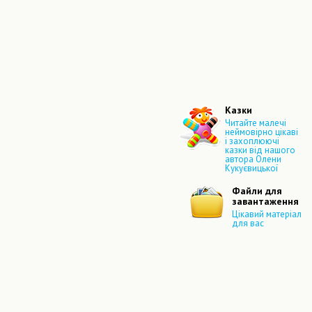
Казки
Читайте малечі
неймовірно цікаві
і захоплюючі
казки від нашого
автора Олени
Кукуєвицької
Файли для
завантаження
Цікавий матеріал
для вас