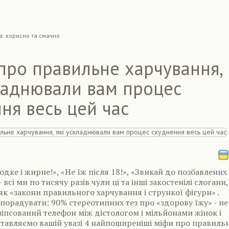
а: корисно та смачно
про правильне харчування,
ладнювали вам процес
ня весь цей час
одке і жирне!», «Не їж після 18!», «Звикай до позбавлених
- всі ми по тисячу разів чули ці та інші закостенілі слогани,
к «закони правильного харчування і стрункої фігури» .
порадувати: 90% стереотипних тез про «здорову їжу» - не
 зіпсований телефон між дієтологом і мільйонами жінок і
ставляємо вашій увазі 4 найпоширеніші міфи про правиль