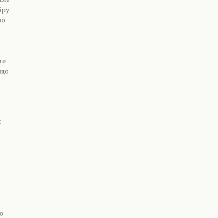
ру.
во
ми
 що
:
о
о