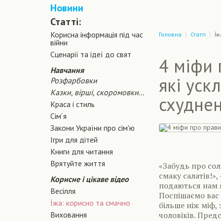
Новини
Статті:
Корисна інформація під час
Головна
Статті
Їж
війни
Сценарiї та iдеї до свят
4 міфи 
Навчання
які уск
Розфарбовки
Казки, вірші, скоромовки...
схуднен
Краса і стиль
Сiм´я
Закони України про сiм'ю
Ігри для дітей
Книги для читання
Врятуйте життя
«Забудь про сол
смаку салатів!», 
Корисне і цікаве відео
подаються нам я
Весілля
Поспішаємо вас 
Їжа: корисно та смачно
більше ніж міф,
Виховання
чоловіків. Пред