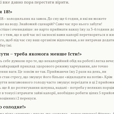
кі вже давно пора перестати вірити.
я 18!»
8 – холодильник на замок. До сну ще 6 годин, в які ви можете
е на воду. Знайомий сценарій? Саме час про нього забути!
остіше і очевидніше: не варто приймати важку їжу за 3-4 години д
не з тим, що в цей час всі засвоєні вами калорії перетворяться в жи
го, щоб під час сну ваш організм відпочивав, а не витрачав додат
ку їжі.
нути – треба якомога менше їсти!»
ь себе думкою про те, що некалорійний обід на роботі і легка веч
е найкращий приклад здорового режиму харчування, але точно
ння ваги. Це зовсім не так. Приймаючи їжу 2 рази на день, ви
в стан стресу, що змушує його більше «відкладати на потім». Крім
дчуття невгамовного голоду часто змушує переїдати в ці 2 прийом
ь ще й до розтягування шлунка, надалі – потреба у великих порція
 в тонусі і втрачати зайві калорії, необхідно робити цілих 5 прийо
ноцінних і 2 перекуси.
о солодке!»
а дієта «кричить» про те, що «солодке – ворог стрункої фігури». 