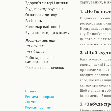
харчування, в я
Здоров´я матері і дитини
Грудне вигодовування
1. «Не їж післ
Як назвати дитину
Годинник пробив 1
Вагiтнiсть
розраховувати лиш
Календар вагітності
Насправді, все пр
Будинок і все, що в ньому
сну. Це пов'язано 
це потрібно для то
Розвиток дитини
енергію на перероб
по тижнях
по місяцях
2. «Щоб схуд
Робота, кар´єра і
Багато жінок тішат
саморозвиток
вдома – нехай і н
Розваги та відпочинок
призведе до зниже
вводите організм 
того, постійне ві
їжі, що призводит
Щоб відчувати себе
Новини
їжі на день – 3 пов
Реклама на порталі
Лінієчки
3. «Забудь пр
Корисні посилання
Майже кожна відом