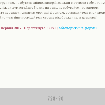
трункою, позбутися зайвих калорій, завжди відчувати себе в тонус
 ніж ви думаєте. Їжте 5 разів на день, не забувайте про здорові
йте перевагу яскравим овочам і фруктам, дотримуйтеся міри щод
айно – частіше посміхайтеся своєму відображенню в дзеркалі!
 червня 2017 | Переглянуто : 2391 |
обговорити на форумі
are