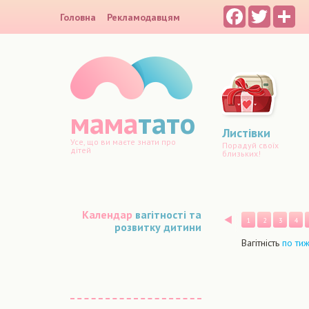
Facebook
Twitter
Sh
Головна
Рекламодавцям
мама
тато
Листівки
Усе, що ви маєте знати про
Порадуй своїх
дітей
близьких!
Календар
вагітності та
Назад
1
2
3
4
розвитку дитини
Вагітність
по ти