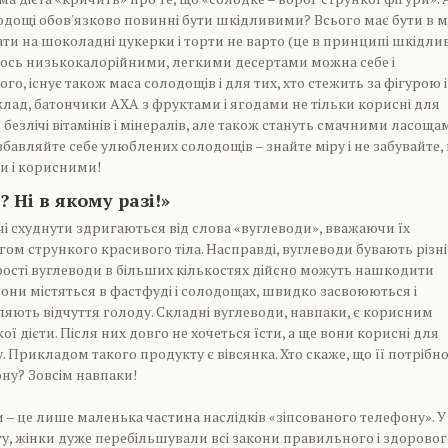
лодощі обов'язково повинні бути шкідливими? Всього має бути в мі
ати на шоколадні цукерки і торти не варто (це в принципі шкідли
е ось низькокалорійними, легкими десертами можна себе і
ого, існує також маса солодощів і для тих, хто стежить за фігурою і
лад, батончики АХА з фруктами і ягодами не тільки корисні для
безлічі вітамінів і мінералів, але також стануть смачними ласоща
збавляйте себе улюблених солодощів – знайте міру і не забувайте,
и і корисними!
? Ні в якому разі!»
і схуднути здригаються від слова «вуглеводи», вважаючи їх
м стрункого красивого тіла. Насправді, вуглеводи бувають різні
 Прості вуглеводи в більших кількостях дійсно можуть нашкодити
 Вони містяться в фастфуді і солодощах, швидко засвоюються і
яють відчуття голоду. Складні вуглеводи, навпаки, є корисним
ї дієти. Після них довго не хочеться їсти, а ще вони корисні для
. Прикладом такого продукту є вівсянка. Хто скаже, що її потрібн
ну? Зовсім навпаки!
 – це лише маленька частина наслідків «зіпсованого телефону». У
гу, жінки дуже перебільшували всі закони правильного і здоровог