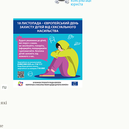
консультації
юриста
 які
не