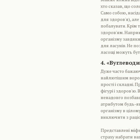
хто сказав, що со
Само собою, насід
для здоров'я), ал
побалувати. Крім т
здоров'ям. Наприк
організму завдяки 
для ласунів. Не по
ласощі можуть бут
4. «Вуглеводи
Дуже часто бажаюч
найлютішим ворого
прості і складні.
фігурі і здоров'ю.
ненадовго позбавл
атрибутом будь-яко
організму в цілому
виключити з раціо
Представлені міфи
страху набрати ва