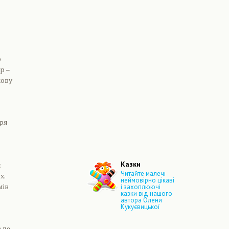
о
р –
кову
еря
Казки
и
Читайте малечі
х.
неймовірно цікаві
мів
і захоплюючі
казки від нашого
автора Олени
Кукуєвицької
Але