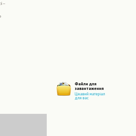
і –
о
Файли для
завантаження
Цікавий матеріал
для вас