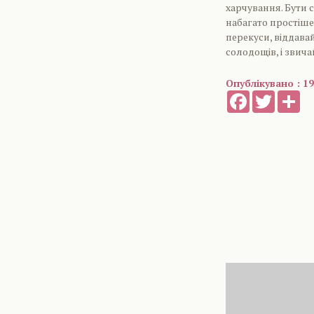
харчування. Бути с
набагато простіше,
перекуси, віддава
солодощів, і звич
Опублікувано : 19
Facebook
Twitter
Sh