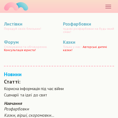
маматато
Розкр
меню
Листівки
Розфарбовки
Порадуй своїх близьких!
чудові розфарбовки на будь-який
смак!
Форум
Казки
Спілкування та обговорення.
Тільки у нас -
Авторські дитячі
Консультація юриста!
казки!
Новини
Статті:
Корисна інформація під час війни
Сценарiї та iдеї до свят
Навчання
Розфарбовки
Казки, вірші, скоромовки...