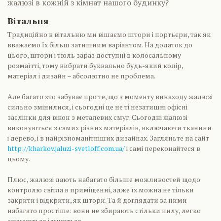
жалюзі в кожній з кімнат нашого будинку?
Вітальня
Традиційно в вітальню ми вішаємо штори і портьєри, так як
вважаємо їх більш затишним варіантом. На додаток до
цього, штори і тюль зараз доступні в колосальному
розмаїтті, тому вибрати буквально будь-який колір,
матеріал і дизайн – абсолютно не проблема.
Але багато хто забуває про те, що з моменту винаходу жалюзі
сильно змінилися, і сьогодні це не ті незатишні офісні
заслінки для вікон з металевих смуг. Сьогодні жалюзі
виконуються з самих різних матеріалів, включаючи тканини
і дерево, і в найрізноманітніших дизайнах. Загляньте на сайт
http://kharkov.jaluzi-svetloff.com.ua/
і самі переконайтеся в
цьому.
Плюс, жалюзі дають набагато більше можливостей щодо
контролю світла в приміщенні, адже їх можна не тільки
закрити і відкрити, як штори. Та й доглядати за ними
набагато простіше: вони не збирають стільки пилу, легко
знімаються і миються.