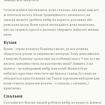
Сучасні жалюзі виглядають дуже стильно, але якщо вам все
ж хочеться чогось більш традиційного і затишного, ви
завжди можете зробити вибір на користь рулонних або
римських штор. Вони також виглядають дуже вишукано,
але, як і жалюзі, прості в догляді і збирають набагато менше
пилу.
Кухня
Кухня – серце кожного будинку і місце, де вся родина
збирається разом за сніданком і вечерею. Тому дана кімната
у вашому будинку заслуговує на особливу увагу. У вас все ще
висить звичайна тюль на кухонному вікні? Замініть її на
жалюзі – це найкращий вибір для кухні! Жалюзі буде
набагато простіше очистити від бризок і плям, без яких не
обходиться приготування їжі. Також хорошим вибором для
кухні стануть дерев'яні ролети – і стильно, і затишно, і
практично.
Спальня
Сьогодні все більше людей роблять вибір на користь жалюзі