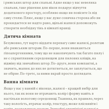
і римських штор для спальні. Адже якщо у вас невелика
спальня, таке рішення для вікон подарує відчуття
додаткового простору, особливо якщо ви повісите їх під
саму стелю. Плюс, якщо у вас дуже сонячна сторона або ви
прокидаєтеся не надто рано, щільні жалюзі допоможуть
створити необхідну тінь в кімнаті вранці.
Дитяча кімната
Безумовно, тут варто віддати перевагу саме жалюзі, ролетам
або римським шторам. По-перше, вони вважаються
гіпоалергенними, тому що не накопичують так багато пилу і
не є сприятливим середовищем для пилових кліщів, на
відміну від звичайних штор. По-друге, вони компактні, а
значить, малюк до них не дотягнеться, не заплутається, що
не обірве. По-третє, за ними вкрай просто доглядати.
Ванна кімната
Якщо у вас у ванній є віконце, жалюзі – кращий вибір для
нього, так як вони не втрачають колір і форму навіть в
настільки вологому середовищі. Тканина, як правило, через
таку вологість, втрачає колір, текстуру, може пліснявіти і
навіть розпадатися згодом. Звичайні алюмінієві жалюзі в