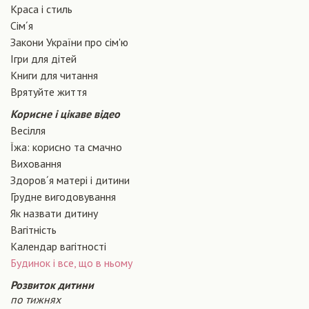
Краса і стиль
Сiм´я
Закони України про сiм'ю
Ігри для дітей
Книги для читання
Врятуйте життя
Корисне і цікаве відео
Весілля
Їжа: корисно та смачно
Виховання
Здоров´я матері і дитини
Грудне вигодовування
Як назвати дитину
Вагiтнiсть
Календар вагітності
Будинок і все, що в ньому
Розвиток дитини
по тижнях