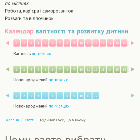
по місяцях
Робота, кар´єра і саморозвиток
Розваги та відпочинок
Календар
вагітності та розвитку дитини
Назад
В
1
2
3
4
5
6
7
8
9
10
11
12
13
14
15
16
17
1
Вагітність
по тижнях
Назад
В
1
2
3
4
5
6
7
8
9
10
11
12
13
14
15
16
17
1
Новонароджений
по тижнях
Назад
В
1
2
3
4
5
6
7
8
9
10
11
12
Новонароджений
по місяцях
Головна
Статті
Будинок і все, що в ньому
Чому варто вибрати