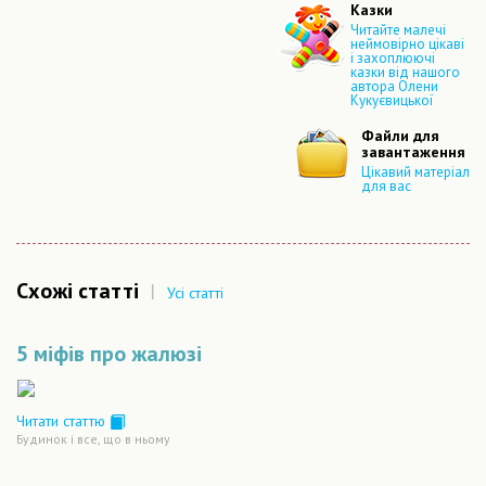
Казки
Читайте малечі
неймовірно цікаві
і захоплюючі
казки від нашого
автора Олени
Кукуєвицької
Файли для
завантаження
Цікавий матеріал
для вас
Схожі статті
|
Усі статті
5 міфів про жалюзі
Читати статтю
Будинок і все, що в ньому