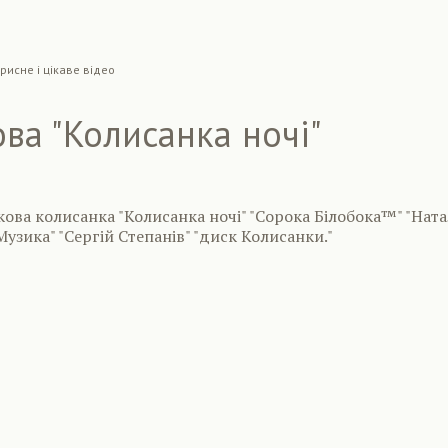
рисне і цікаве відео
ва "Колисанка ночі"
кова колисанка "Колисанка ночі" "Сорока Білобока™" "Нат
Музика" "Сергій Степанів" "диск Колисанки."