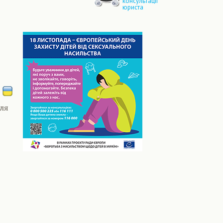
консультації
юриста
аля