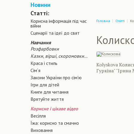
Новини
Статті:
Корисна інформація під час
Головна
Статті
Ко
війни
Сценарiї та iдеї до свят
Колиско
Навчання
Розфарбовки
Казки, вірші, скоромовки...
Краса і стиль
Kolyskova Колис
Сiм´я
Гуркіна" "Ірина 
Закони України про сiм'ю
Ігри для дітей
Книги для читання
Врятуйте життя
Корисне і цікаве відео
Весілля
Їжа: корисно та смачно
Виховання