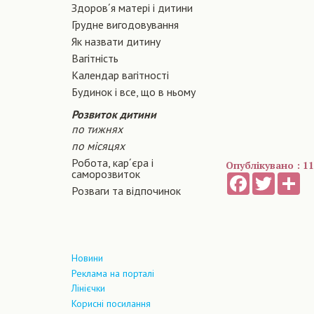
Здоров´я матері і дитини
Грудне вигодовування
Як назвати дитину
Вагiтнiсть
Календар вагітності
Будинок і все, що в ньому
Розвиток дитини
по тижнях
по місяцях
Робота, кар´єра і
Опублікувано : 11
саморозвиток
Facebook
Twitter
Sh
Розваги та відпочинок
Новини
Реклама на порталі
Лінієчки
Корисні посилання