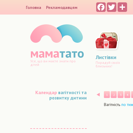
Facebook
Twitter
Sh
Головна
Рекламодавцям
мама
тато
Листівки
Усе, що ви маєте знати про
Порадуй своїх
дітей
близьких!
Календар
вагітності та
Назад
1
2
3
4
розвитку дитини
Вагітність
по ти