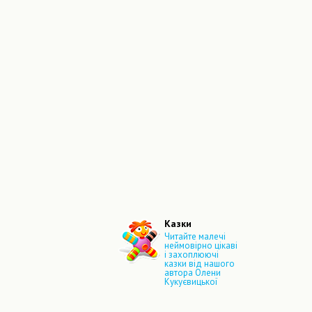
Казки
Читайте малечі
неймовірно цікаві
і захоплюючі
казки від нашого
автора Олени
Кукуєвицької