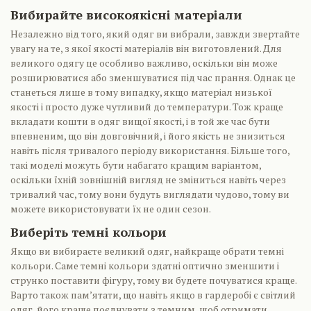
Вибирайте високоякісні матеріали
Незалежно від того, який одяг ви вибрали, завжди звертайте
увагу на те, з якої якості матеріалів він виготовлений. Для
великого одягу це особливо важливо, оскільки він може
розширюватися або зменшуватися під час прання. Однак це
станеться лише в тому випадку, якщо матеріал низької
якості і просто дуже чутливий до температури. Тож краще
вкладати кошти в одяг вищої якості, і в той же час бути
впевненим, що він довговічний, і його якість не знизиться
навіть після тривалого періоду використання. Більше того,
такі моделі можуть бути набагато кращим варіантом,
оскільки їхній зовнішній вигляд не зміниться навіть через
тривалий час, тому вони будуть виглядати чудово, тому ви
можете використовувати їх не один сезон.
Виберіть темні кольори
Якщо ви вибираєте великий одяг, найкраще обрати темні
кольори. Саме темні кольори здатні оптично зменшити і
струнко поставити фігуру, тому ви будете почуватися краще.
Варто також пам’ятати, що навіть якщо в гардеробі є світлий
одяг, його краще поєднувати з темним, щоб отримати