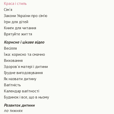
Краса і стиль
Сiм´я
Закони України про сiм'ю
Ігри для дітей
Книги для читання
Врятуйте життя
Корисне і цікаве відео
Весілля
Їжа: корисно та смачно
Виховання
Здоров´я матері і дитини
Грудне вигодовування
Як назвати дитину
Вагiтнiсть
Календар вагітності
Будинок і все, що в ньому
Розвиток дитини
по тижнях