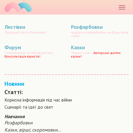
маматато
Розкр
меню
Листівки
Розфарбовки
Порадуй своїх близьких!
чудові розфарбовки на будь-який
смак!
Форум
Казки
Спілкування та обговорення.
Тільки у нас -
Авторські дитячі
Консультація юриста!
казки!
Новини
Статті:
Корисна інформація під час війни
Сценарiї та iдеї до свят
Навчання
Розфарбовки
Казки, вірші, скоромовки...