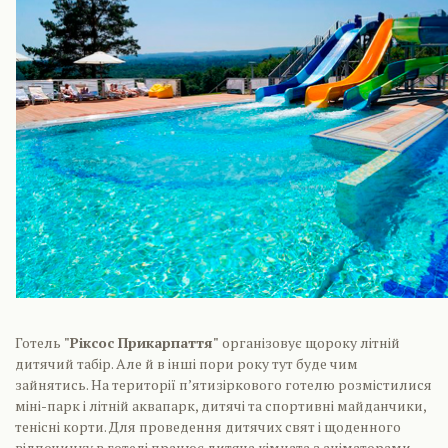
Готель
"Ріксос Прикарпаття"
організовує щороку літній
дитячий табір. Але й в інші пори року тут буде чим
зайнятись. На території п’ятизіркового готелю розмістилися
міні-парк і літній аквапарк, дитячі та спортивні майданчики,
тенісні корти. Для проведення дитячих свят і щоденного
відпочинку в готелі працює дитяча кімната з аніматорами.