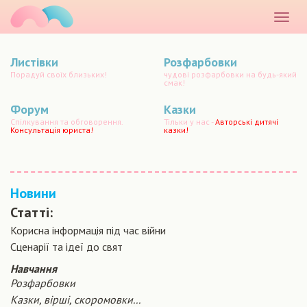
маматато
Розкр
меню
Листівки
Розфарбовки
Порадуй своїх близьких!
чудові розфарбовки на будь-який
смак!
Форум
Казки
Спілкування та обговорення.
Тільки у нас -
Авторські дитячі
Консультація юриста!
казки!
Новини
Статті:
Корисна інформація під час війни
Сценарiї та iдеї до свят
Навчання
Розфарбовки
Казки, вірші, скоромовки...