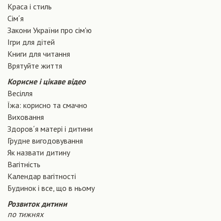
Краса і стиль
Сiм´я
Закони України про сiм'ю
Ігри для дітей
Книги для читання
Врятуйте життя
Корисне і цікаве відео
Весілля
Їжа: корисно та смачно
Виховання
Здоров´я матері і дитини
Грудне вигодовування
Як назвати дитину
Вагiтнiсть
Календар вагітності
Будинок і все, що в ньому
Розвиток дитини
по тижнях