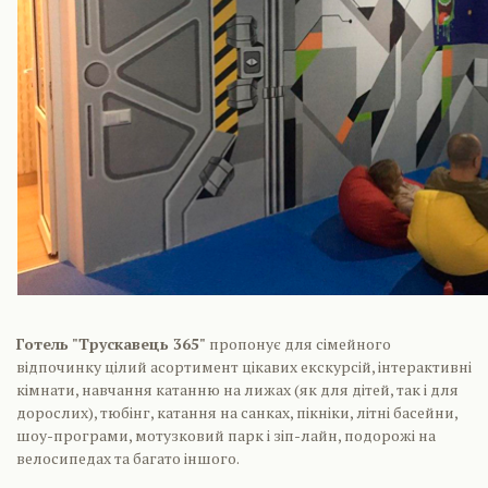
Готель "Трускавець 365"
пропонує для сімейного
відпочинку цілий асортимент цікавих екскурсій, інтерактивні
кімнати, навчання катанню на лижах (як для дітей, так і для
дорослих), тюбінг, катання на санках, пікніки, літні басейни,
шоу-програми, мотузковий парк і зіп-лайн, подорожі на
велосипедах та багато іншого.