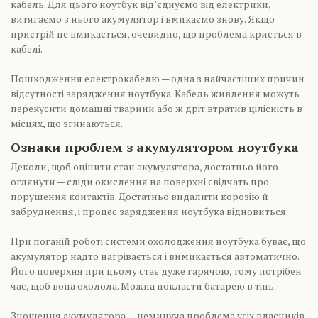
кабель. Для цього ноутбук від’єднуємо від електрики,
витягаємо з нього акумулятор і вмикаємо знову. Якщо
пристрій не вмикається, очевидно, що проблема криється в
кабелі.
Пошкодження електрокабелю — одна з найчастіших причин
відсутності зарядження ноутбука. Кабель живлення можуть
перекусити домашні тварини або ж дріт втратив цілісність в
місцях, що згинаються.
Ознаки проблем з акумулятором ноутбука
Деколи, щоб оцінити стан акумулятора, достатньо його
оглянути — сліди окислення на поверхні свідчать про
порушення контактів. Достатньо видалити корозію й
забруднення, і процес зарядження ноутбука відновиться.
При поганій роботі системи охолодження ноутбука буває, що
акумулятор надто нагрівається і вимикається автоматично.
Його поверхня при цьому стає дуже гарячою, тому потрібен
час, щоб вона охолола. Можна покласти батарею в тінь.
Зношення акумулятора — неминуча проблема усіх власників