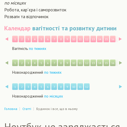
по місяцях
Робота, кар´єра і саморозвиток
Розваги та відпочинок
Календар
вагітності та розвитку дитини
Назад
В
1
2
3
4
5
6
7
8
9
10
11
12
13
14
15
16
17
1
Вагітність
по тижнях
Назад
В
1
2
3
4
5
6
7
8
9
10
11
12
13
14
15
16
17
1
Новонароджений
по тижнях
Назад
В
1
2
3
4
5
6
7
8
9
10
11
12
Новонароджений
по місяцях
Головна
Статті
Будинок і все, що в ньому
Ноутбук не заряджається.