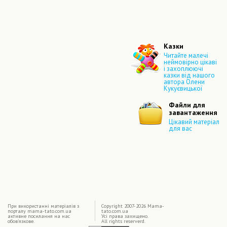
Казки
Читайте малечі
неймовірно цікаві
і захоплюючі
казки від нашого
автора Олени
Кукуєвицької
Файли для
завантаження
Цікавий матеріал
для вас
|
При використаннi матерiалiв з
Copyright 2007-2026 Mama-
порталу mama-tato.com.ua
tato.com.ua
активне посилання на нас
Усі права захищено.
обов'язкове.
All rights reserverd.