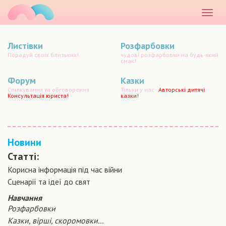
маматато
Розкр
меню
Листівки
Розфарбовки
Порадуй своїх близьких!
чудові розфарбовки на будь-який
смак!
Форум
Казки
Спілкування та обговорення.
Тільки у нас -
Авторські дитячі
Консультація юриста!
казки!
Новини
Статті:
Корисна інформація під час війни
Сценарiї та iдеї до свят
Навчання
Розфарбовки
Казки, вірші, скоромовки...