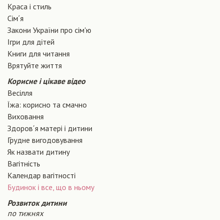
Краса і стиль
Сiм´я
Закони України про сiм'ю
Ігри для дітей
Книги для читання
Врятуйте життя
Корисне і цікаве відео
Весілля
Їжа: корисно та смачно
Виховання
Здоров´я матері і дитини
Грудне вигодовування
Як назвати дитину
Вагiтнiсть
Календар вагітності
Будинок і все, що в ньому
Розвиток дитини
по тижнях